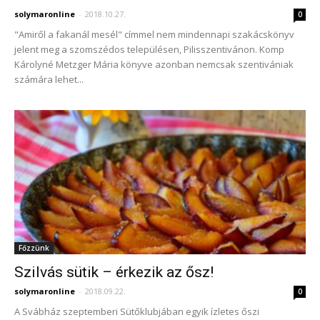
solymaronline
-
2018.10.27.
0
"Amiről a fakanál mesél" címmel nem mindennapi szakácskönyv
jelent meg a szomszédos településen, Pilisszentivánon. Komp
Károlyné Metzger Mária könyve azonban nemcsak szentivániak
számára lehet...
Főzzünk
Szilvás sütik – érkezik az ősz!
solymaronline
-
2018.09.22.
0
A Svábház szeptemberi Sütőklubjában egyik ízletes őszi