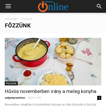
Kezdőlap
Főzzünk
FŐZZÜNK
Főzzünk
Hűvös novemberben irány a meleg konyha
solymaronline
-
2024.11.20.
0
November végéhez közeledvén lassan az idei ősznek is búcsút