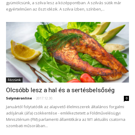
gyümölcsünk, a szilva lesz a középpontban. A szilvás sütik már
egyértelműen az őszt idézik. A szilva ízben, színben,...
Főzzünk
Olcsóbb lesz a hal és a sertésbelsőség
Solymáronline
-
2017.12.30.
0
Januártól folytatódik az alapvető élelmiszerek általános forgalmi
adójának (áfa) csökkentése - emlékeztetett a Földművelésügyi
Minisztérium (FM) parlamenti államtitkára az M1 aktuális csatorna
szombati műsorában...