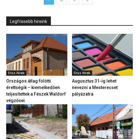
Legfrissebb hireink
Friss Hírek
Friss Hírek
Országos átlag fölötti
Augusztus 31-ig lehet
érettségik – kiemelkedően
nevezni a Mesterecset
teljesítettek a Fészek Waldorf
pályázatra
végzősei