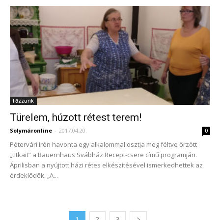
Főzzünk
Türelem, húzott rétest terem!
Solymáronline
-
2017.04.20.
0
Pétervári Irén havonta egy alkalommal osztja meg féltve őrzött
„titkait” a Bauernhaus Svábház Recept-csere című programján.
Áprilisban a nyújtott házi rétes elkészítésével ismerkedhettek az
érdeklődők. „A...
1
2
3