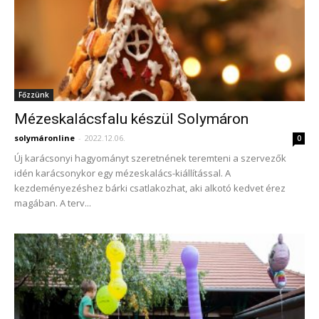
Főzzünk
Mézeskalácsfalu készül Solymáron
solymáronline
-
2022.12.06.
0
Új karácsonyi hagyományt szeretnének teremteni a szervezők
idén karácsonykor egy mézeskalács-kiállítással. A
kezdeményezéshez bárki csatlakozhat, aki alkotó kedvet érez
magában. A terv...