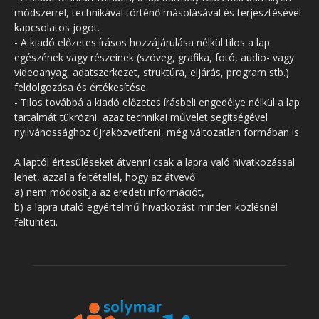
módszerrel, technikával történő másolásával és terjesztésével
kapcsolatos jogot.
- A kiadó előzetes írásos hozzájárulása nélkül tilos a lap
egészének vagy részeinek (szöveg, grafika, fotó, audio- vagy
videoanyag, adatszerkezet, struktúra, eljárás, program stb.)
feldolgozása és értékesítése.
- Tilos továbbá a kiadó előzetes írásbeli engedélye nélkül a lap
tartalmát tükrözni, azaz technikai művelet segítségével
nyilvánossághoz újraközvetíteni, még változatlan formában is.
A laptól értesüléseket átvenni csak a lapra való hivatkozással
lehet, azzal a feltétellel, hogy az átvevő
a) nem módosítja az eredeti információt,
b) a lapra utaló egyértelmű hivatkozást minden közlésnél
feltünteti.