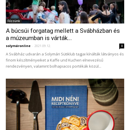
Főzzünk
A búcsúi forgatag mellett a Svábházban és
a múzeumban is várták...
solymáronline
-
2021.09.12.
0
A Svábház udvarán a Solymári Sütiklub tagjai kínálták látványos és
finom készítményeiket a Kaffe und Kuchen elnevezésű
rendezvényen, valamint bolhapiacos portékák közül...