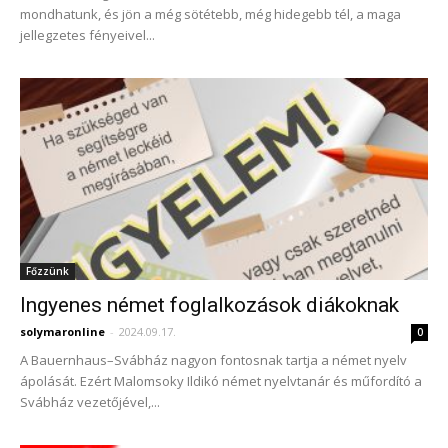
mondhatunk, és jön a még sötétebb, még hidegebb tél, a maga
jellegzetes fényeivel...
Főzzünk
Ingyenes német foglalkozások diákoknak
solymaronline
-
2024.09.17.
0
A Bauernhaus–Svábház nagyon fontosnak tartja a német nyelv
ápolását. Ezért Malomsoky Ildikó német nyelvtanár és műfordító a
Svábház vezetőjével,...