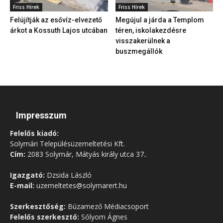
Friss Hírek
Friss Hírek
Felújítják az esővíz-elvezető
Megújul a járda a Templom
árkot a Kossuth Lajos utcában
téren, iskolakezdésre
visszakerülnek a
buszmegállók
Impresszum
Felelős kiadó:
Solymári Településüzemeltetési Kft.
Cím:
2083 Solymár, Mátyás király utca 37..
Igazgató:
Dzsida László
E-mail:
uzemeltetes@solymarert.hu
Szerkesztőség:
Búzamező Médiacsoport
Felelős szerkesztő:
Sólyom Ágnes