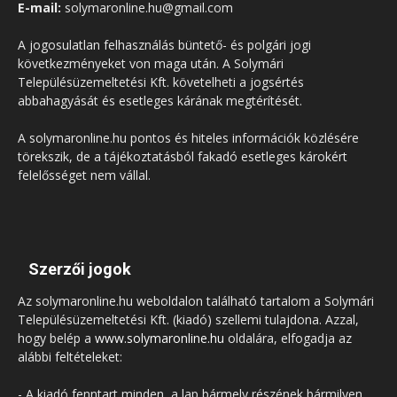
E-mail:
solymaronline.hu@gmail.com
A jogosulatlan felhasználás büntető- és polgári jogi
következményeket von maga után. A Solymári
Településüzemeltetési Kft. követelheti a jogsértés
abbahagyását és esetleges kárának megtérítését.
A solymaronline.hu pontos és hiteles információk közlésére
törekszik, de a tájékoztatásból fakadó esetleges károkért
felelősséget nem vállal.
Szerzői jogok
Az solymaronline.hu weboldalon található tartalom a Solymári
Településüzemeltetési Kft. (kiadó) szellemi tulajdona. Azzal,
hogy belép a
www.solymaronline.hu
oldalára, elfogadja az
alábbi feltételeket:
- A kiadó fenntart minden, a lap bármely részének bármilyen