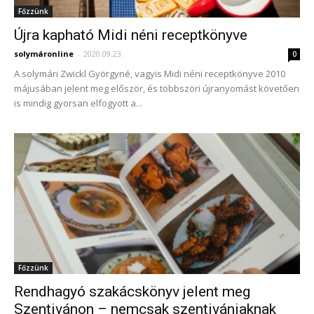
Főzzünk
Újra kapható Midi néni receptkönyve
solymáronline
-
2020.09.23.
0
A solymári Zwickl Györgyné, vagyis Midi néni receptkönyve 2010
májusában jelent meg először, és többszöri újranyomást követően
is mindig gyorsan elfogyott a...
Főzzünk
Rendhagyó szakácskönyv jelent meg
Szentivánon – nemcsak szentivániaknak