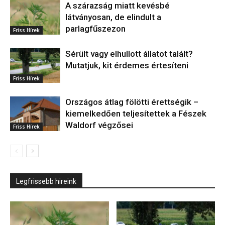
A szárazság miatt kevésbé
látványosan, de elindult a
parlagfűszezon
Friss Hírek
Sérült vagy elhullott állatot talált?
Mutatjuk, kit érdemes értesíteni
Friss Hírek
Országos átlag fölötti érettségik –
kiemelkedően teljesítettek a Fészek
Waldorf végzősei
Friss Hírek
Legfrissebb hireink