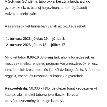
A Solymár SC idén is táborokkal készül a labdarajongó
gyerekeknek, ezúttal új helyszínen, a nemrég átadott
művüves focipályán.
A szervezők két turnusban várják az 5-13 éveseket:
turnus: 2026. június 29. – július 3.
turnus: 2026. július 13. – július 17.
Mindkét tábor
8.00-16.00 óráig
tart, ahol a fociedzések és
meccsek mellett rengeteg program vár a résztvevőkre: lesz
túrázás, biciklizés, mozi, és játszóház-látogatás is. A táborban
reggelit, ebédet és uzsonnát is kapnak a gyerekek.
Részvételi díj:
50.000.- Ft/fő, de ötezer forint kedvezményt
kap az, aki mindkét táborra jelentkezik, illetve a
testvérkedvezmény összege is ennyi.