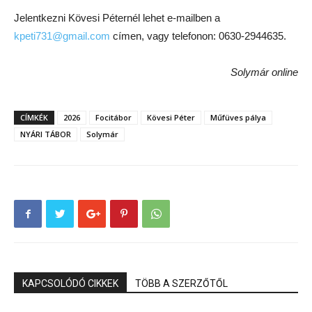
Jelentkezni Kövesi Péternél lehet e-mailben a
kpeti731@gmail.com
címen, vagy telefonon: 0630-2944635.
Solymár online
CÍMKÉK
2026
Focitábor
Kövesi Péter
Műfüves pálya
NYÁRI TÁBOR
Solymár
KAPCSOLÓDÓ CIKKEK
TÖBB A SZERZŐTŐL