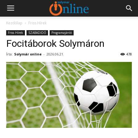
Kezdőlap
Friss Hírek
Friss Hírek
SZABADIDŐ
Programajánló
Focitáborok Solymáron
Írta:
Solymár online
-
2026.06.21.
478