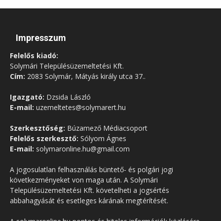
Impresszum
Felelős kiadó:
Solymári Településüzemeltetési Kft.
Cím:
2083 Solymár, Mátyás király utca 37..
Igazgató:
Dzsida László
E-mail:
uzemeltetes@solymarert.hu
Szerkesztőség:
Búzamező Médiacsoport
Felelős szerkesztő:
Sólyom Ágnes
E-mail:
solymaronline.hu@gmail.com
A jogosulatlan felhasználás büntető- és polgári jogi
következményeket von maga után. A Solymári
Településüzemeltetési Kft. követelheti a jogsértés
abbahagyását és esetleges kárának megtérítését.