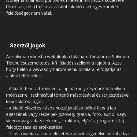
A solymaronline.hu pontos és hiteles információk közlésére
törekszik, de a tájékoztatásból fakadó esetleges károkért
felelősséget nem vállal.
Szerzői jogok
Az solymaronline.hu weboldalon található tartalom a Solymári
Településüzemeltetési Kft. (kiadó) szellemi tulajdona. Azzal,
hogy belép a
www.solymaronline.hu
oldalára, elfogadja az
alábbi feltételeket:
- A kiadó fenntart minden, a lap bármely részének bármilyen
módszerrel, technikával történő másolásával és terjesztésével
kapcsolatos jogot.
- A kiadó előzetes írásos hozzájárulása nélkül tilos a lap
egészének vagy részeinek (szöveg, grafika, fotó, audio- vagy
videoanyag, adatszerkezet, struktúra, eljárás, program stb.)
feldolgozása és értékesítése.
- Tilos továbbá a kiadó előzetes írásbeli engedélye nélkül a lap