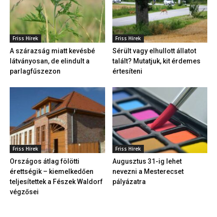
Friss Hírek
Friss Hírek
A szárazság miatt kevésbé
Sérült vagy elhullott állatot
látványosan, de elindult a
talált? Mutatjuk, kit érdemes
parlagfűszezon
értesíteni
Friss Hírek
Friss Hírek
Országos átlag fölötti
Augusztus 31-ig lehet
érettségik – kiemelkedően
nevezni a Mesterecset
teljesítettek a Fészek Waldorf
pályázatra
végzősei