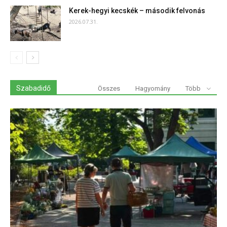
Kerek-hegyi kecskék – második felvonás
2026.07.31.
Szabadidő
Összes
Hagyomány
Több