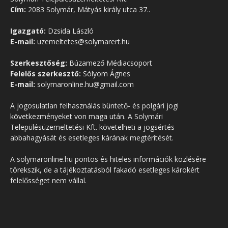
Cím:
2083 Solymár, Mátyás király utca 37..
Igazgató:
Dzsida László
E-mail:
uzemeltetes@solymarert.hu
Szerkesztőség:
Búzamező Médiacsoport
Felelős szerkesztő:
Sólyom Ágnes
E-mail:
solymaronline.hu@gmail.com
A jogosulatlan felhasználás büntető- és polgári jogi
következményeket von maga után. A Solymári
Településüzemeltetési Kft. követelheti a jogsértés
abbahagyását és esetleges kárának megtérítését.
A solymaronline.hu pontos és hiteles információk közlésére
törekszik, de a tájékoztatásból fakadó esetleges károkért
felelősséget nem vállal.