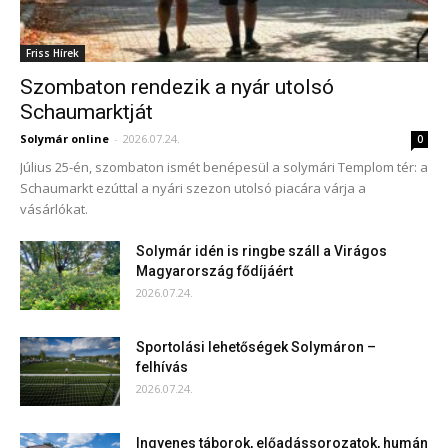
Friss Hírek
Szombaton rendezik a nyár utolsó
Schaumarktját
Solymár online
-
2026.07.24.
0
Július 25-én, szombaton ismét benépesül a solymári Templom tér: a
Schaumarkt ezúttal a nyári szezon utolsó piacára várja a
vásárlókat.
Solymár idén is ringbe száll a Virágos
Magyarország fődíjáért
2026.07.24.
Sportolási lehetőségek Solymáron –
felhívás
2026.07.24.
Ingyenes táborok, előadássorozatok, humán