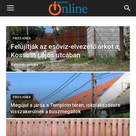
FRISS HÍREK
Felújítják az esővíz-elvezető árkot a
Kossuth Lajos utcában
Solymár online
-
2026.08.06.
FRISS HÍREK
Megújul a járda a Templom téren, iskolakezdésre
visszakerülnek a buszmegállók