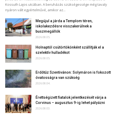
Kossuth Lajos utcában. A beruházás szükségessége még tavaly
nyáron vált egyértelművé, amikor az...
Megújul a járda a Templom téren,
iskolakezdésre visszakerülnek a
buszmegállók
2026.08.05.
Holnaptól csütörtökönként szállítják el a
szelektív hulladékot
2026.08.05.
Erdőtűz Szentivánon: Solymáron is fokozott
óvatosságra van szükség
2026.08.04.
Érettségizett fiatalok jelentkezését várja a
Corvinus – augusztus 9-ig lehet pályázni
2026.08.03.