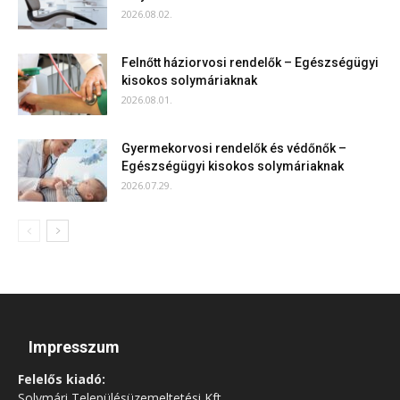
2026.08.02.
Felnőtt háziorvosi rendelők – Egészségügyi
kisokos solymáriaknak
2026.08.01.
Gyermekorvosi rendelők és védőnők –
Egészségügyi kisokos solymáriaknak
2026.07.29.
Impresszum
Felelős kiadó:
Solymári Településüzemeltetési Kft.