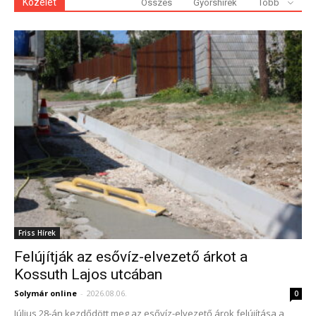
Közélet
Összes
Gyorshírek
Több
Friss Hírek
Felújítják az esővíz-elvezető árkot a
Kossuth Lajos utcában
Solymár online
-
2026.08.06.
0
Július 28-án kezdődött meg az esővíz-elvezető árok felújítása a