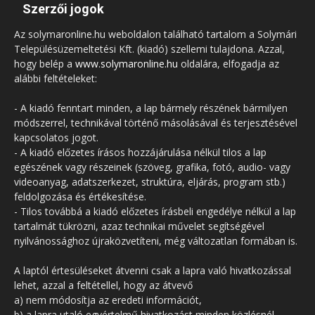
Szerzői jogok
Az solymaronline.hu weboldalon található tartalom a Solymári
Településüzemeltetési Kft. (kiadó) szellemi tulajdona. Azzal,
hogy belép a
www.solymaronline.hu
oldalára, elfogadja az
alábbi feltételeket:
- A kiadó fenntart minden, a lap bármely részének bármilyen
módszerrel, technikával történő másolásával és terjesztésével
kapcsolatos jogot.
- A kiadó előzetes írásos hozzájárulása nélkül tilos a lap
egészének vagy részeinek (szöveg, grafika, fotó, audio- vagy
videoanyag, adatszerkezet, struktúra, eljárás, program stb.)
feldolgozása és értékesítése.
- Tilos továbbá a kiadó előzetes írásbeli engedélye nélkül a lap
tartalmát tükrözni, azaz technikai művelet segítségével
nyilvánossághoz újraközvetíteni, még változatlan formában is.
A laptól értesüléseket átvenni csak a lapra való hivatkozással
lehet, azzal a feltétellel, hogy az átvevő
a) nem módosítja az eredeti információt,
b) a lapra utaló egyértelmű hivatkozást minden közlésnél