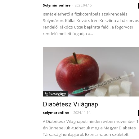
Solymár online
-
2026.04.15.
Ismét elérhető a fizikoterápiás szakrendelés
Solymáron. Kállai-Kovács Irén Krisztina a háziorvos
rendelő Rákóczi utcai bejárata felől, a fogorvosi
rendelő mellett fogadja a...
Egészségügy
Diabétesz Világnap
solymaronline
-
2024.11.14.
A Diabétesz Világnapot minden évben november 1
én ünnepeljük -tudhatjuk meg a Magyar Diabetes
Társaság honlapjáról. Ezen a napon született