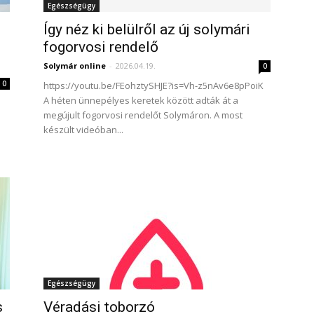
Egészségügy
Így néz ki belülről az új solymári
fogorvosi rendelő
Solymár online
-
2026.04.19.
0
0
https://youtu.be/FEohztySHJE?is=Vh-z5nAv6e8pPoiK
A héten ünnepélyes keretek között adták át a
megújult fogorvosi rendelőt Solymáron. A most
n
készült videóban...
Egészségügy
s
Véradási toborzó