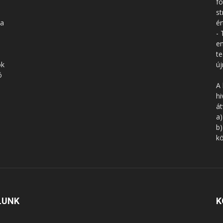
fo
st
 a
ér
- 
en
te
ók
új
ó
A 
hi
á
a)
b)
kö
LUNK
K