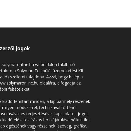
zerzői jogok
 solymaronline.hu weboldalon található
rtalom a Solymári Településüzemeltetési Kft.
iadó) szellemi tulajdona. Azzal, hogy belép a
ww.solymaronline.hu
oldalára, elfogadja az
ábbi feltételeket:
A kiadó fenntart minden, a lap bármely részének
rmilyen módszerrel, technikával történő
solásával és terjesztésével kapcsolatos jogot.
A kiadó előzetes írásos hozzájárulása nélkül tilos
lap egészének vagy részeinek (szöveg, grafika,