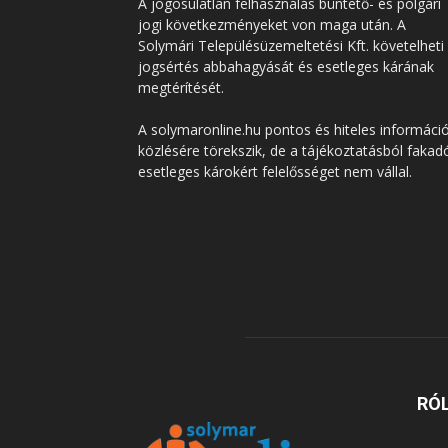
A jogosulatlan felhasználás büntető- és polgári
jogi következményeket von maga után. A
Solymári Településüzemeltetési Kft. követelheti
jogsértés abbahagyását és esetleges kárának
megtérítését.
A solymaronline.hu pontos és hiteles informáci
közlésére törekszik, de a tájékoztatásból fakad
esetleges károkért felelősséget nem vállal.
RÓ