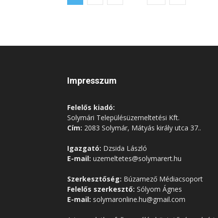
Impresszum
Felelős kiadó:
Solymári Településüzemeltetési Kft.
Cím:
2083 Solymár, Mátyás király utca 37..
Igazgató:
Dzsida László
E-mail:
uzemeltetes@solymarert.hu
Szerkesztőség:
Búzamező Médiacsoport
Felelős szerkesztő:
Sólyom Ágnes
E-mail:
solymaronline.hu@gmail.com