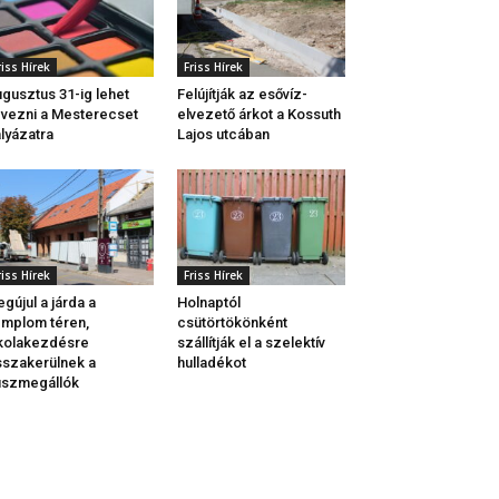
riss Hírek
Friss Hírek
gusztus 31-ig lehet
Felújítják az esővíz-
vezni a Mesterecset
elvezető árkot a Kossuth
lyázatra
Lajos utcában
riss Hírek
Friss Hírek
gújul a járda a
Holnaptól
mplom téren,
csütörtökönként
kolakezdésre
szállítják el a szelektív
sszakerülnek a
hulladékot
uszmegállók