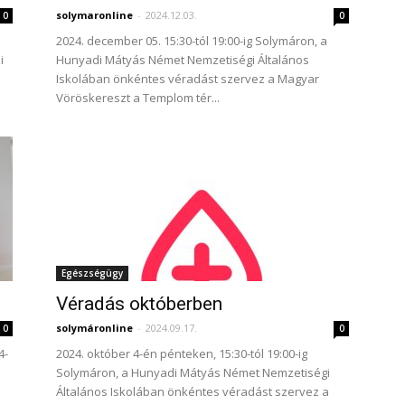
solymaronline
-
2024.12.03.
0
0
2024. december 05. 15:30-tól 19:00-ig Solymáron, a
i
Hunyadi Mátyás Német Nemzetiségi Általános
Iskolában önkéntes véradást szervez a Magyar
Vöröskereszt a Templom tér...
Egészségügy
Véradás októberben
solymáronline
-
2024.09.17.
0
0
4-
2024. október 4-én pénteken, 15:30-tól 19:00-ig
Solymáron, a Hunyadi Mátyás Német Nemzetiségi
Általános Iskolában önkéntes véradást szervez a