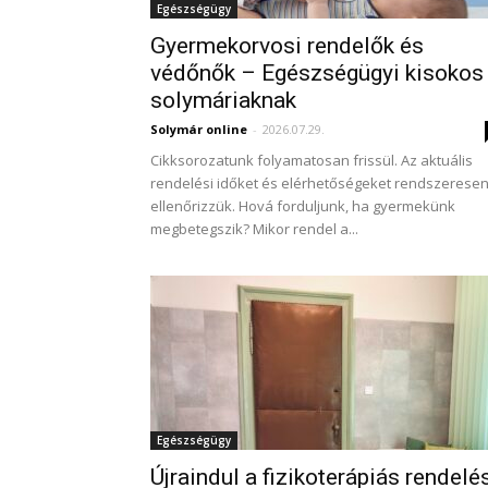
Egészségügy
Gyermekorvosi rendelők és
védőnők – Egészségügyi kisokos
solymáriaknak
Solymár online
-
2026.07.29.
Cikksorozatunk folyamatosan frissül. Az aktuális
rendelési időket és elérhetőségeket rendszerese
ellenőrizzük. Hová forduljunk, ha gyermekünk
megbetegszik? Mikor rendel a...
Egészségügy
Újraindul a fizikoterápiás rendelé