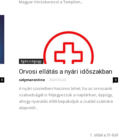
Magyar Vöröskereszt a Templom...
Egészségügy
Orvosi ellátás a nyári időszakban
solymaronline
-
2024.06.24.
0
0
A nyári szünetben hasznos lehet, ha az orvosaink
szabadságát is feljegyezzük a naptárban, éppúgy,
ahogy nyaralás előtt bepakoljuk a család számára
alapvető...
1. oldal a 31-ból