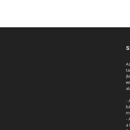
S
Az
ta
(k
w
al
- 
bá
má
- 
a 