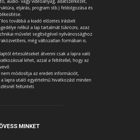
tó, audio- vagy videoanyag, adatszerkezet,
ruktúra, eljárás, program stb.) feldolgozása és
tékesítése.
Tilos továbbá a kiadó előzetes írásbeli
gedélye nélkül a lap tartalmát tükrözni, azaz
chnikai művelet segítségével nyilvánossághoz
raközvetíteni, még változatlan formában is.
laptól értesüléseket átvenni csak a lapra való
vatkozással lehet, azzal a feltétellel, hogy az
tvevő
 nem módosítja az eredeti információt,
 a lapra utaló egyértelmű hivatkozást minden
zlésnél feltünteti.
ÖVESS MINKET