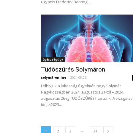
ugyanis Frederick Banting,...
Egészségügy
Tüdőszűrés Solymáron
solymáronline
-
2024.08.05.
Felhívjuk a lakosság figyelmét, hogy Solymár
Nagyközségben 2024. augusztus 21-től – 2024.
augusztus 26-ig TÜDŐSZŰRÉST tartunk! A vizsgálat
ideje:2023....
...
1
2
3
31