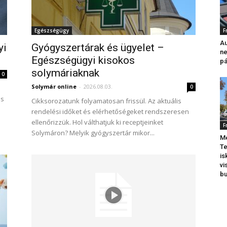
Egészségügy
F
Au
yi
Gyógyszertárak és ügyelet –
ne
Egészségügyi kisokos
pá
solymáriaknak
0
Solymár online
-
2026.08.03.
0
és
Cikksorozatunk folyamatosan frissül. Az aktuális
rendelési időket és elérhetőségeket rendszeresen
ellenőrizzük. Hol válthatjuk ki receptjeinket
F
Solymáron? Melyik gyógyszertár mikor...
Me
Te
is
vi
b