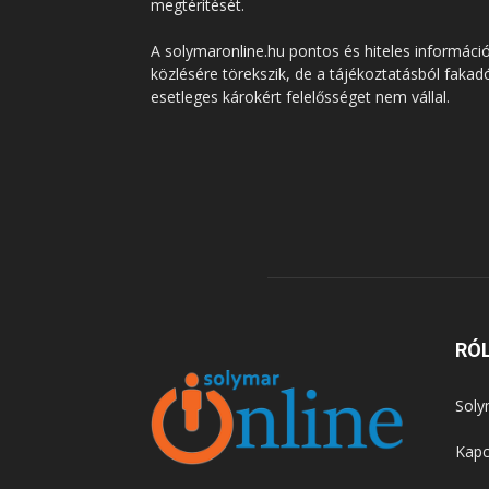
megtérítését.
A solymaronline.hu pontos és hiteles informáci
közlésére törekszik, de a tájékoztatásból fakad
esetleges károkért felelősséget nem vállal.
RÓ
Soly
Kapc