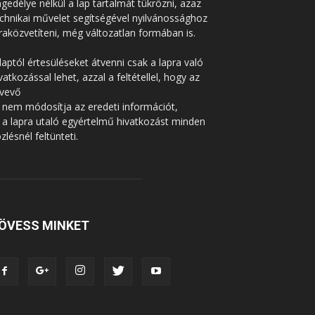
gedélye nélkül a lap tartalmát tükrözni, azaz
chnikai művelet segítségével nyilvánossághoz
raközvetíteni, még változatlan formában is.
laptól értesüléseket átvenni csak a lapra való
vatkozással lehet, azzal a feltétellel, hogy az
tvevő
 nem módosítja az eredeti információt,
 a lapra utaló egyértelmű hivatkozást minden
zlésnél feltünteti.
ÖVESS MINKET