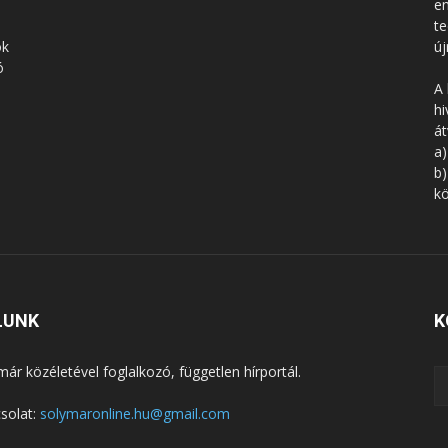
en
te
ók
új
ó
A 
hi
á
a)
b)
kö
LUNK
K
már közéletével foglalkozó, független hírportál.
solat:
solymaronline.hu@gmail.com