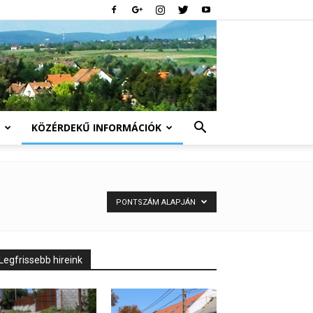
KÖZÉRDEKŰ INFORMÁCIÓK
PONTSZÁM ALAPJÁN
Legfrissebb hireink