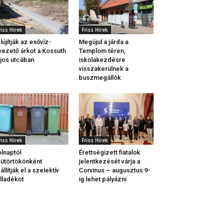
riss Hírek
Friss Hírek
lújítják az esővíz-
Megújul a járda a
vezető árkot a Kossuth
Templom téren,
jos utcában
iskolakezdésre
visszakerülnek a
buszmegállók
riss Hírek
Friss Hírek
lnaptól
Érettségizett fiatalok
ütörtökönként
jelentkezését várja a
állítják el a szelektív
Corvinus – augusztus 9-
lladékot
ig lehet pályázni