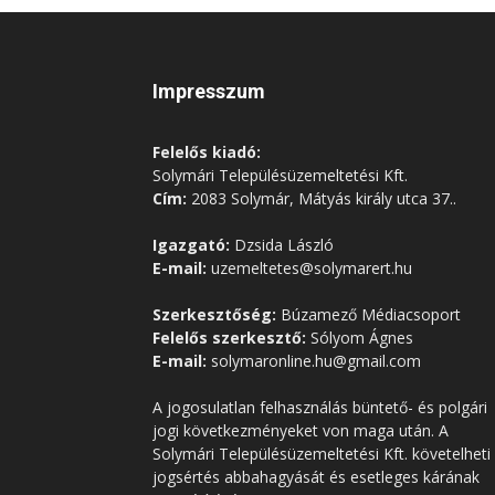
Impresszum
Felelős kiadó:
Solymári Településüzemeltetési Kft.
Cím:
2083 Solymár, Mátyás király utca 37..
Igazgató:
Dzsida László
E-mail:
uzemeltetes@solymarert.hu
Szerkesztőség:
Búzamező Médiacsoport
Felelős szerkesztő:
Sólyom Ágnes
E-mail:
solymaronline.hu@gmail.com
A jogosulatlan felhasználás büntető- és polgári
jogi következményeket von maga után. A
Solymári Településüzemeltetési Kft. követelheti
jogsértés abbahagyását és esetleges kárának