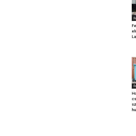
F
Fe
el
La
F
Ho
cs
sz
hu