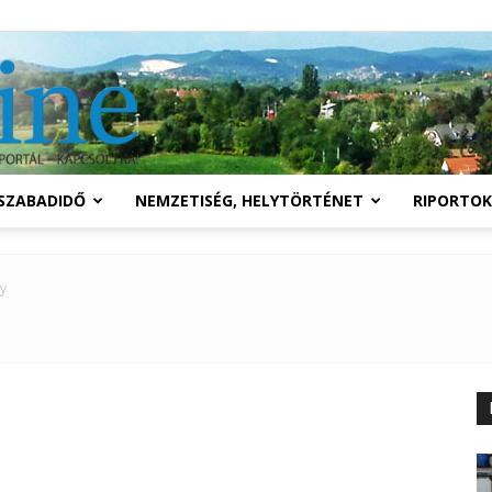
Solymár
SZABADIDŐ
NEMZETISÉG, HELYTÖRTÉNET
RIPORTOK
online
y