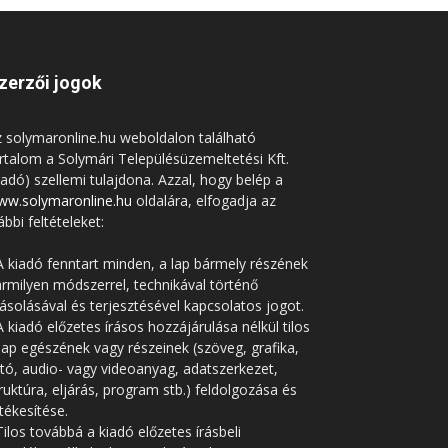
zerzői jogok
 solymaronline.hu weboldalon található
rtalom a Solymári Településüzemeltetési Kft.
iadó) szellemi tulajdona. Azzal, hogy belép a
ww.solymaronline.hu
oldalára, elfogadja az
ábbi feltételeket:
A kiadó fenntart minden, a lap bármely részének
rmilyen módszerrel, technikával történő
solásával és terjesztésével kapcsolatos jogot.
A kiadó előzetes írásos hozzájárulása nélkül tilos
lap egészének vagy részeinek (szöveg, grafika,
tó, audio- vagy videoanyag, adatszerkezet,
ruktúra, eljárás, program stb.) feldolgozása és
tékesítése.
Tilos továbbá a kiadó előzetes írásbeli