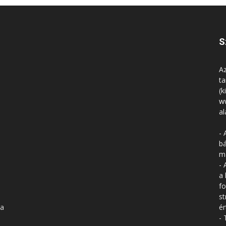
S
Az
ta
(k
w
al
- 
bá
má
- 
a 
fo
st
 a
ér
- 