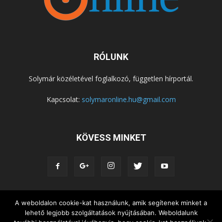
RÓLUNK
Solymár közéletével foglalkozó, független hírportál.
Kapcsolat:
solymaronline.hu@gmail.com
KÖVESS MINKET
A weboldalon cookie-kat használunk, amik segítenek minket a
KÖZÉLET
KÖZÖSSÉGEK
SZABADIDŐ
lehető legjobb szolgáltatások nyújtásában. Weboldalunk
NEMZETISÉG, HELYTÖRTÉNET
RIPORTOK