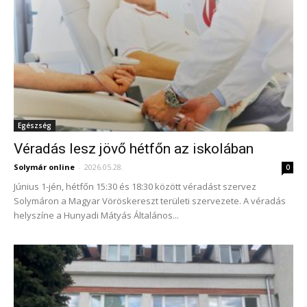
Egészség
Véradás lesz jövő hétfőn az iskolában
Solymár online
-
2026.05.28.
0
Június 1-jén, hétfőn 15:30 és 18:30 között véradást szervez
Solymáron a Magyar Vöröskereszt területi szervezete. A véradás
helyszíne a Hunyadi Mátyás Általános...