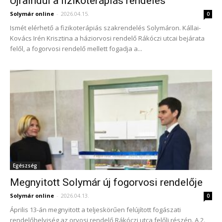
Újraindul a fizikoterápiás rendelés
Solymár online
-
2026.04.15.
0
Ismét elérhető a fizikoterápiás szakrendelés Solymáron. Kállai-
Kovács Irén Krisztina a háziorvosi rendelő Rákóczi utcai bejárata
felől, a fogorvosi rendelő mellett fogadja a...
Egészség
Megnyitott Solymár új fogorvosi rendelője
Solymár online
-
2026.04.13.
0
Április 13-án megnyitott a teljeskörűen felújított fogászati
rendelőhelyiség az orvosi rendelő Rákóczi utca felőli részén. A 2.