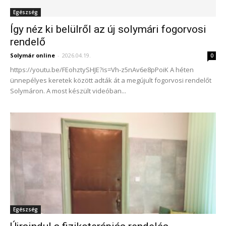
Egészség
Így néz ki belülről az új solymári fogorvosi
rendelő
Solymár online
-
2026.04.19.
0
https://youtu.be/FEohztySHJE?is=Vh-z5nAv6e8pPoiK A héten
ünnepélyes keretek között adták át a megújult fogorvosi rendelőt
Solymáron. A most készült videóban...
Egészség