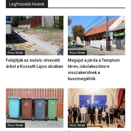
Legfrissebb hireink
Friss Hírek
Friss Hírek
Felújítják az esővíz-elvezető
Megújul a járda a Templom
árkot a Kossuth Lajos utcában
téren, iskolakezdésre
visszakerülnek a
buszmegállók
Friss Hírek
Friss Hírek