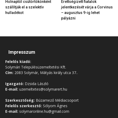
Holnaptól csütörtökönként
Érettségizett fiatalok
szállítják el a szelektív
jelentkezését várja a Corvinus
hulladékot
– augusztus 9-ig lehet
pályázni
Impresszum
Felelős kiadó:
Solymári Településüzemeltetési Kft.
Cím:
2083 Solymár, Mátyás király utca 37..
Igazgató:
Dzsida László
E-mail:
uzemeltetes@solymarert.hu
Szerkesztőség:
Búzamező Médiacsoport
Felelős szerkesztő:
Sólyom Ágnes
E-mail:
solymaronline.hu@gmail.com