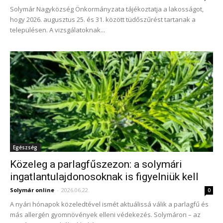
Solymár Nagyközség Önkormányzata tájékoztatja a lakosságot,
hogy 2026. augusztus 25. és 31. között tüdőszűrést tartanak a
településen. A vizsgálatoknak...
Egészség
Közeleg a parlagfűszezon: a solymári
ingatlantulajdonosoknak is figyelniük kell
Solymár online
-
2026.06.22.
0
A nyári hónapok közeledtével ismét aktuálissá válik a parlagfű és
más allergén gyomnövények elleni védekezés. Solymáron – az