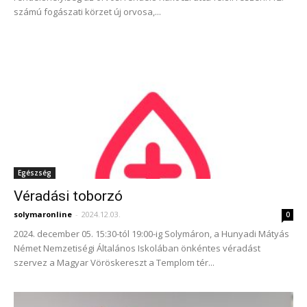
számú fogászati körzet új orvosa,...
Egészség
Véradási toborzó
solymaronline
-
2024.12.03.
0
2024. december 05. 15:30-tól 19:00-ig Solymáron, a Hunyadi Mátyás
Német Nemzetiségi Általános Iskolában önkéntes véradást
szervez a Magyar Vöröskereszt a Templom tér...