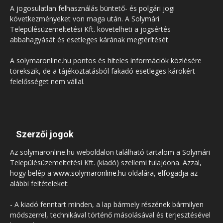
A jogosulatlan felhasználás büntető- és polgári jogi
következményeket von maga után. A Solymári
Településüzemeltetési Kft. követelheti a jogsértés
abbahagyását és esetleges kárának megtérítését.
A solymaronline.hu pontos és hiteles információk közlésére
törekszik, de a tájékoztatásból fakadó esetleges károkért
felelősséget nem vállal.
Szerzői jogok
Az solymaronline.hu weboldalon található tartalom a Solymári
Településüzemeltetési Kft. (kiadó) szellemi tulajdona. Azzal,
hogy belép a
www.solymaronline.hu
oldalára, elfogadja az
alábbi feltételeket:
- A kiadó fenntart minden, a lap bármely részének bármilyen
módszerrel, technikával történő másolásával és terjesztésével