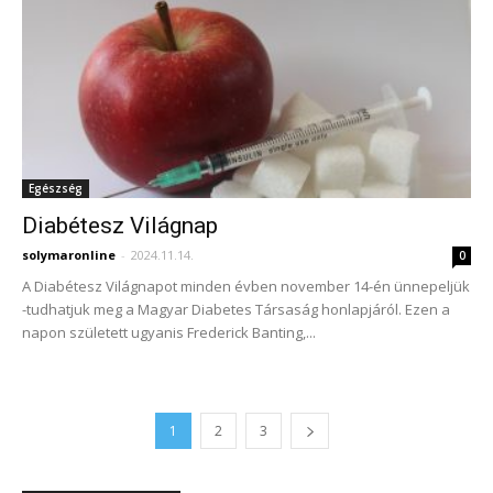
Egészség
Diabétesz Világnap
solymaronline
-
2024.11.14.
0
A Diabétesz Világnapot minden évben november 14-én ünnepeljük
-tudhatjuk meg a Magyar Diabetes Társaság honlapjáról. Ezen a
napon született ugyanis Frederick Banting,...
1
2
3