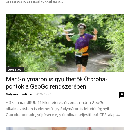
országos jogszabályokkal és a...
Egészség
Már Solymáron is gyűjthetők Ötpróba-
pontok a GeoGo rendszerében
Solymár online
-
2026.06.20.
0
A SzalamandRUN 11 kilométeres útvonala már a GeoGo
alkalmazásban is elérhető, így Solymáron is lehetőség nyílik
Ötpróba-pontok gyűjtésére egy önállóan teljesíthető GPS-alapú...