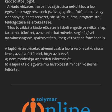
kapcsolatos jogot.
- A kiadó előzetes írásos hozzájárulása nélkül tilos a lap
egészének vagy részeinek (szöveg, grafika, fotó, audio- vagy
videoanyag, adatszerkezet, struktúra, eljárás, program stb.)
feldolgozása és értékesítése.
- Tilos továbbá a kiadó előzetes írásbeli engedélye nélkül a lap
tartalmát tükrözni, azaz technikai művelet segítségével
nyilvánossághoz újraközvetíteni, még változatlan formában is.
A laptól értesüléseket átvenni csak a lapra való hivatkozással
lehet, azzal a feltétellel, hogy az átvevő
a) nem módosítja az eredeti információt,
b) a lapra utaló egyértelmű hivatkozást minden közlésnél
feltünteti.