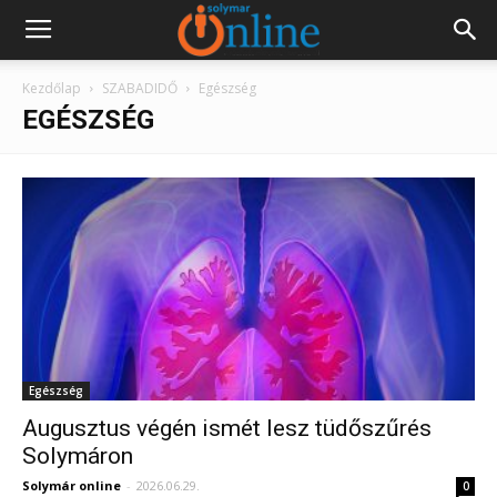
Kezdőlap
SZABADIDŐ
Egészség
EGÉSZSÉG
Egészség
Augusztus végén ismét lesz tüdőszűrés
Solymáron
Solymár online
-
2026.06.29.
0