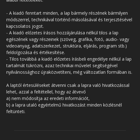
- A kiadó fenntart minden, a lap bármely részének bármilyen
módszerrel, technikával történő másolásával és terjesztésével
kapcsolatos jogot.
- A kiadó előzetes írásos hozzájárulása nélkül tilos a lap
egészének vagy részeinek (szöveg, grafika, fotó, audio- vagy
videoanyag, adatszerkezet, struktúra, eljárás, program stb.)
feldolgozása és értékesítése.
- Tilos továbbá a kiadó előzetes írásbeli engedélye nélkül a lap
tartalmát tükrözni, azaz technikai művelet segítségével
nyilvánossághoz újraközvetíteni, még változatlan formában is.
A laptól értesüléseket átvenni csak a lapra való hivatkozással
lehet, azzal a feltétellel, hogy az átvevő
a) nem módosítja az eredeti információt,
b) a lapra utaló egyértelmű hivatkozást minden közlésnél
feltünteti.