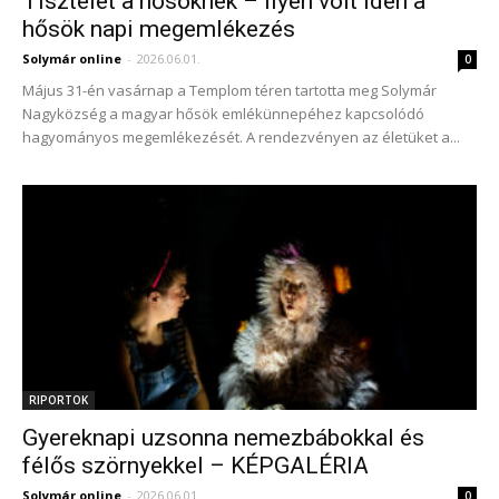
Tisztelet a hősöknek – ilyen volt idén a
hősök napi megemlékezés
Solymár online
-
2026.06.01.
0
Május 31-én vasárnap a Templom téren tartotta meg Solymár
Nagyközség a magyar hősök emlékünnepéhez kapcsolódó
hagyományos megemlékezését. A rendezvényen az életüket a...
RIPORTOK
Gyereknapi uzsonna nemezbábokkal és
félős szörnyekkel – KÉPGALÉRIA
Solymár online
-
2026.06.01.
0