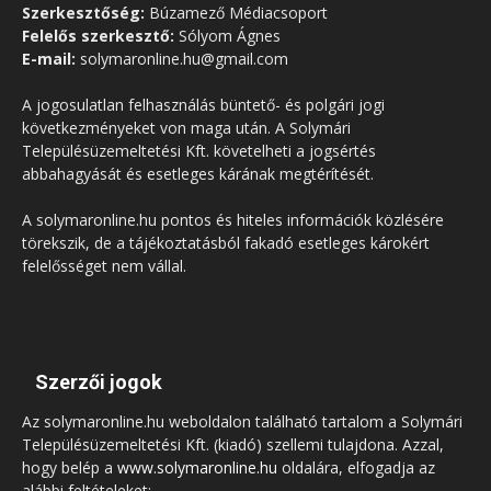
Szerkesztőség:
Búzamező Médiacsoport
Felelős szerkesztő:
Sólyom Ágnes
E-mail:
solymaronline.hu@gmail.com
A jogosulatlan felhasználás büntető- és polgári jogi
következményeket von maga után. A Solymári
Településüzemeltetési Kft. követelheti a jogsértés
abbahagyását és esetleges kárának megtérítését.
A solymaronline.hu pontos és hiteles információk közlésére
törekszik, de a tájékoztatásból fakadó esetleges károkért
felelősséget nem vállal.
Szerzői jogok
Az solymaronline.hu weboldalon található tartalom a Solymári
Településüzemeltetési Kft. (kiadó) szellemi tulajdona. Azzal,
hogy belép a
www.solymaronline.hu
oldalára, elfogadja az
alábbi feltételeket: