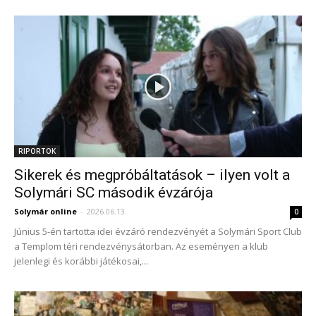
RIPORTOK
Sikerek és megpróbáltatások – ilyen volt a
Solymári SC második évzárója
Solymár online
-
2026.06.13.
0
Június 5-én tartotta idei évzáró rendezvényét a Solymári Sport Club
a Templom téri rendezvénysátorban. Az eseményen a klub
jelenlegi és korábbi játékosai,...