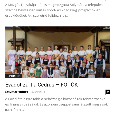
A Mozgás Éjszakája idén is megmozgatta Solymárt: a település
számos helyszínén várták sport- és közösségi programok az
érdeklődőket. Aki szeretné felidézni az...
RIPORTOK
Évadot zárt a Cédrus – FOTÓK
Solymár online
-
2026.06.15.
0
A Covid óta egyre több a nehézség a közösségek fenntartásával
és finanszírozásával. Ez azonban cseppet sem látszott meg a sok
tucat fiatal...