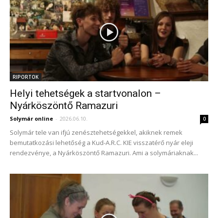
RIPORTOK
Helyi tehetségek a startvonalon –
Nyárköszöntő Ramazuri
Solymár online
-
2026.06.10.
0
Solymár tele van ifjú zenésztehetségekkel, akiknek remek
bemutatkozási lehetőség a Kud-A.R.C. KIE visszatérő nyár eleji
rendezvénye, a Nyárköszöntő Ramazuri. Ami a solymáriaknak...