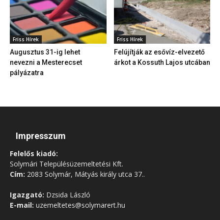
Friss Hírek
Friss Hírek
Augusztus 31-ig lehet
Felújítják az esővíz-elvezető
nevezni a Mesterecset
árkot a Kossuth Lajos utcában
pályázatra
Impresszum
Felelős kiadó:
Solymári Településüzemeltetési Kft.
Cím:
2083 Solymár, Mátyás király utca 37..
Igazgató:
Dzsida László
E-mail:
uzemeltetes@solymarert.hu