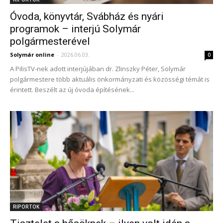
Óvoda, könyvtár, Svábház és nyári
programok – interjú Solymár
polgármesterével
Solymár online
-
2026.06.03.
0
A PilisTV-nek adott interjújában dr. Zlinszky Péter, Solymár
polgármestere több aktuális önkormányzati és közösségi témát is
érintett. Beszélt az új óvoda építésének...
RIPORTOK