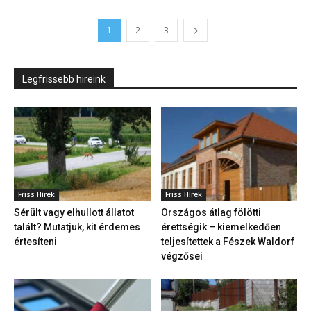
1
2
3
Legfrissebb hireink
Friss Hírek
Friss Hírek
Sérült vagy elhullott állatot
Országos átlag fölötti
talált? Mutatjuk, kit érdemes
érettségik – kiemelkedően
értesíteni
teljesítettek a Fészek Waldorf
végzősei