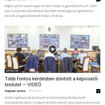
Május utolsó vasárnapja minden évben a gyerekekről szól. 2026-
ban a solymári művelődési ház több rendhagyó programmal is
készült a legkisebbeknek május 30-ának...
RIPORTOK
Több fontos kérdésben döntött a képviselő-
testület — VIDEÓ
Solymár online
-
2026.05.22.
0
Ismét izgalmasnak bizonyult az önkormányzat képviselő-
testületének ülése. A májusi testületi ülésen újra napirendre került