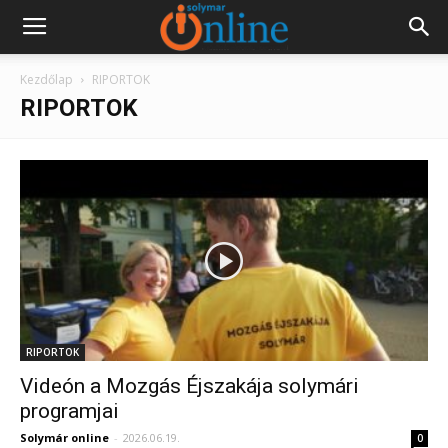
Kezdőlap
RIPORTOK
RIPORTOK
RIPORTOK
Videón a Mozgás Éjszakája solymári
programjai
Solymár online
-
2026.06.19.
0