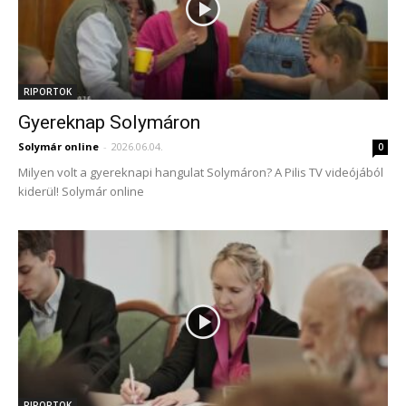
RIPORTOK
Gyereknap Solymáron
Solymár online
-
2026.06.04.
0
Milyen volt a gyereknapi hangulat Solymáron? A Pilis TV videójából
kiderül! Solymár online
RIPORTOK