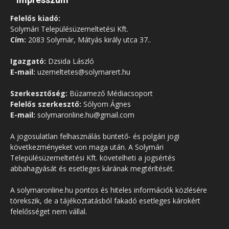
Felelős kiadó:
Solymári Településüzemeltetési Kft.
Cím:
2083 Solymár, Mátyás király utca 37..
Igazgató:
Dzsida László
E-mail:
uzemeltetes@solymarert.hu
Szerkesztőség:
Búzamező Médiacsoport
Felelős szerkesztő:
Sólyom Ágnes
E-mail:
solymaronline.hu@gmail.com
A jogosulatlan felhasználás büntető- és polgári jogi
következményeket von maga után. A Solymári
Településüzemeltetési Kft. követelheti a jogsértés
abbahagyását és esetleges kárának megtérítését.
A solymaronline.hu pontos és hiteles információk közlésére
törekszik, de a tájékoztatásból fakadó esetleges károkért
felelősséget nem vállal.