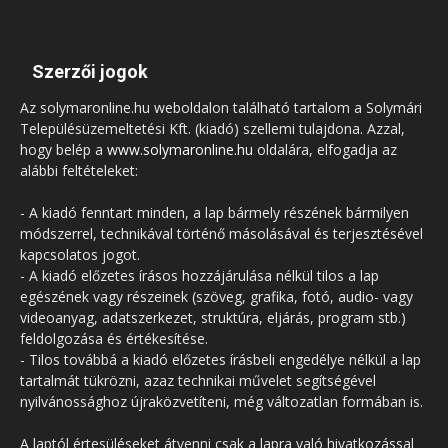
Szerzői jogok
Az solymaronline.hu weboldalon található tartalom a Solymári
Településüzemeltetési Kft. (kiadó) szellemi tulajdona. Azzal,
hogy belép a
www.solymaronline.hu
oldalára, elfogadja az
alábbi feltételeket:
- A kiadó fenntart minden, a lap bármely részének bármilyen
módszerrel, technikával történő másolásával és terjesztésével
kapcsolatos jogot.
- A kiadó előzetes írásos hozzájárulása nélkül tilos a lap
egészének vagy részeinek (szöveg, grafika, fotó, audio- vagy
videoanyag, adatszerkezet, struktúra, eljárás, program stb.)
feldolgozása és értékesítése.
- Tilos továbbá a kiadó előzetes írásbeli engedélye nélkül a lap
tartalmát tükrözni, azaz technikai művelet segítségével
nyilvánossághoz újraközvetíteni, még változatlan formában is.
A laptól értesüléseket átvenni csak a lapra való hivatkozással