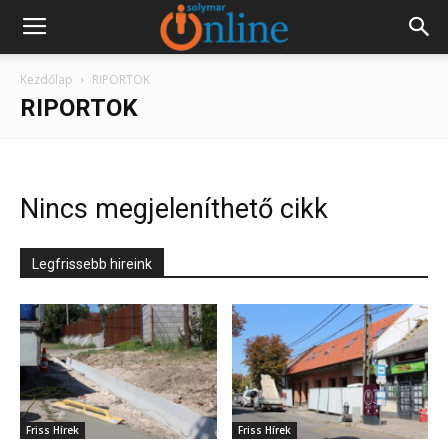
Kezdőlap
RIPORTOK
RIPORTOK
Nincs megjeleníthető cikk
Legfrissebb hireink
Friss Hírek
Friss Hírek