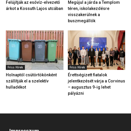
Felújítják az esővíz-elvezető
Megújul a járda a Templom
árkot a Kossuth Lajos utcában
téren, iskolakezdésre
visszakerülnek a
buszmegállók
Friss Hírek
Friss Hírek
Holnaptól csütörtökönként
Érettségizett fiatalok
szállítják el a szelektív
jelentkezését várja a Corvinus
hulladékot
– augusztus 9-ig lehet
pályázni
Impresszum