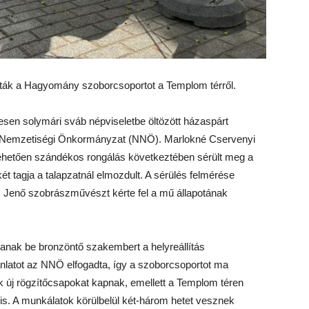
tották a Hagyomány szoborcsoportot a Templom térről.
etesen solymári sváb népviseletbe öltözött házaspárt
t Nemzetiségi Önkormányzat (NNÖ). Marlokné Cservenyi
ehetően szándékos rongálás következtében sérült meg a
t tagja a talapzatnál elmozdult. A sérülés felmérése
 Jenő szobrászművészt kérte fel a mű állapotának
anak be bronzöntő szakembert a helyreállítás
jánlatot az NNÖ elfogadta, így a szoborcsoportot ma
zek új rögzítőcsapokat kapnak, emellett a Templom téren
 is. A munkálatok körülbelül két-három hetet vesznek