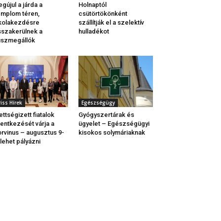
gújul a járda a
Holnaptól
mplom téren,
csütörtökönként
kolakezdésre
szállítják el a szelektív
sszakerülnek a
hulladékot
uszmegállók
riss Hírek
Egészségügy
ettségizett fiatalok
Gyógyszertárak és
lentkezését várja a
ügyelet – Egészségügyi
rvinus – augusztus 9-
kisokos solymáriaknak
 lehet pályázni