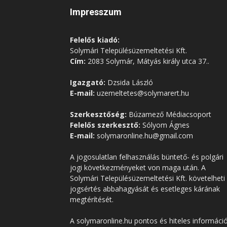
Impresszum
Felelős kiadó:
Solymári Településüzemeltetési Kft.
Cím:
2083 Solymár, Mátyás király utca 37..
Igazgató:
Dzsida László
E-mail:
uzemeltetes@solymarert.hu
Szerkesztőség:
Búzamező Médiacsoport
Felelős szerkesztő:
Sólyom Ágnes
E-mail:
solymaronline.hu@gmail.com
A jogosulatlan felhasználás büntető- és polgári
jogi következményeket von maga után. A
Solymári Településüzemeltetési Kft. követelheti
jogsértés abbahagyását és esetleges kárának
megtérítését.
A solymaronline.hu pontos és hiteles informáci