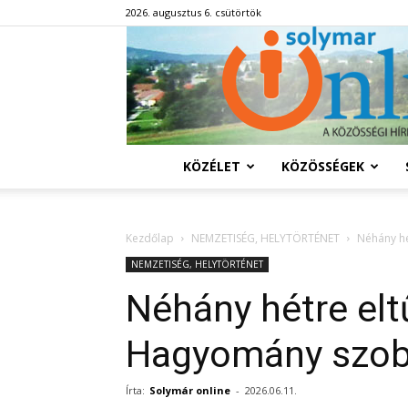
2026. augusztus 6. csütörtök
KÖZÉLET
KÖZÖSSÉGEK
Kezdőlap
NEMZETISÉG, HELYTÖRTÉNET
Néhány hé
NEMZETISÉG, HELYTÖRTÉNET
Néhány hétre elt
Hagyomány szob
Írta:
Solymár online
-
2026.06.11.