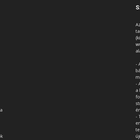
S
Az
ta
(k
w
al
- 
bá
má
- 
a 
fo
st
 a
ér
- 
en
te
ók
új