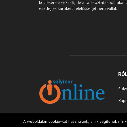
közlésére törekszik, de a tájékoztatásból fakad
esetleges károkért felelősséget nem vállal.
RÓ
Soly
Kapc
A weboldalon cookie-kat használunk, amik segítenek minke
© Copyright 2015 - Solymár Online