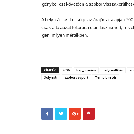
igénybe, ezt követően a szobor visszakerülhet e
A helyreállítás költsége az árajánlat alapján 70
csak a talapzat feltárása után lesz ismert, mive
igen, milyen mértékben.
CÍMKÉK
2026
hagyomány
helyreállítás
ko
Solymár
szoborcsoport
Templom tér