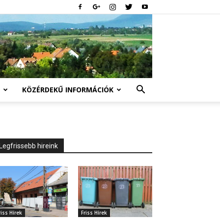
KÖZÉRDEKŰ INFORMÁCIÓK
Legfrissebb hireink
riss Hírek
Friss Hírek