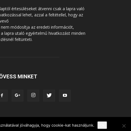
laptól értesüléseket átvenni csak a lapra való
vatkozással lehet, azzal a feltétellel, hogy az
tvevő
 nem módosítja az eredeti információt,
 a lapra utaló egyértelmű hivatkozást minden
zlésnél feltünteti.
ÖVESS MINKET
ználatával jóváhagyja, hogy cookie-kat használjunk.
Ok
YTÖRTÉNET
RIPORTOK
KÖZÉRDEKŰ INFORMÁCIÓK