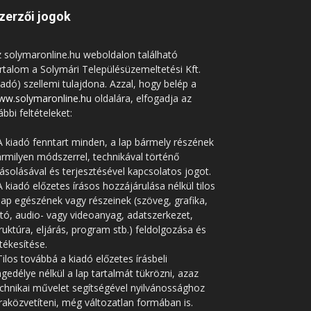
zerzői jogok
 solymaronline.hu weboldalon található
rtalom a Solymári Településüzemeltetési Kft.
iadó) szellemi tulajdona. Azzal, hogy belép a
ww.solymaronline.hu
oldalára, elfogadja az
ábbi feltételeket:
A kiadó fenntart minden, a lap bármely részének
rmilyen módszerrel, technikával történő
solásával és terjesztésével kapcsolatos jogot.
A kiadó előzetes írásos hozzájárulása nélkül tilos
lap egészének vagy részeinek (szöveg, grafika,
tó, audio- vagy videoanyag, adatszerkezet,
ruktúra, eljárás, program stb.) feldolgozása és
tékesítése.
Tilos továbbá a kiadó előzetes írásbeli
gedélye nélkül a lap tartalmát tükrözni, azaz
chnikai művelet segítségével nyilvánossághoz
raközvetíteni, még változatlan formában is.