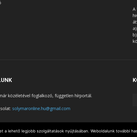
ó
A 
hi
á
a)
b)
kö
LUNK
K
már közéletével foglalkozó, független hírportál.
solat:
solymaronline.hu@gmail.com
t a lehető legjobb szolgáltatások nyújtásában. Weboldalunk további has
KÖZÉLET
KÖZÖSSÉGEK
SZABADIDŐ
NEMZETISÉG, HEL