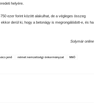
redeti helyére.
0-750 ezer forint között alakulhat, de a végleges összeg
l ekkor derül ki, hogy a betonágy is megrongálódott-e, és ha
Solymár online
vács jenő
német nemzetiségi önkormányzat
NNÖ