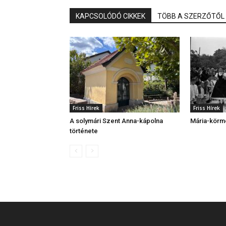
KAPCSOLÓDÓ CIKKEK
TÖBB A SZERZŐTŐL
Friss Hírek
Friss Hírek
A solymári Szent Anna-kápolna
Mária-körm
története