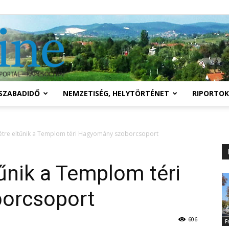
Solymár
SZABADIDŐ
NEMZETISÉG, HELYTÖRTÉNET
RIPORTOK
online
tre eltűnik a Templom téri Hagyomány szoborcsoport
űnik a Templom téri
orcsoport
606
F