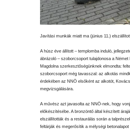
Javítási munkák miatt ma (június 11.) elszállí
A húsz éve állított – templomba induló, jellegz
ábrázoló – szoborcsoport tulajdonosa a Néme
Magdolna szerkesztőségünknek elmondta: felt
szoborcsoport még tavasszal: az alkotás mindké
érdekében az NNÖ elsőként az alkotót, Kovács
megvizsgálására.
A művész azt javasolta az NNÖ-nek, hogy vonj
előkészítésébe. A bronzöntő által készített ára
elszállították és a restaurálás során a talprés
feltárják és megerősítik a mélységi betonalapot