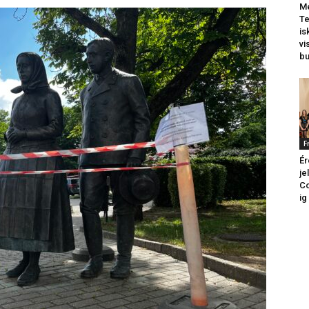
Me
Te
is
vi
b
F
Ér
je
Co
ig