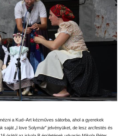
nézni a Kud–Art kézműves sátorba, ahol a gyerekek
 saját „I love Solymár” jelvényüket, de lesz arcfestés és
 16 órától az iskola B épületének udvarán
Mikola Péter