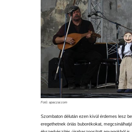
Fotó: apaczai.com
Szombaton délután ezen kívül érdemes lesz be
eregethetnek óriás buborékokat, megcsinálhatják
ékszerkészítés újrahasznosított anyagokból is.