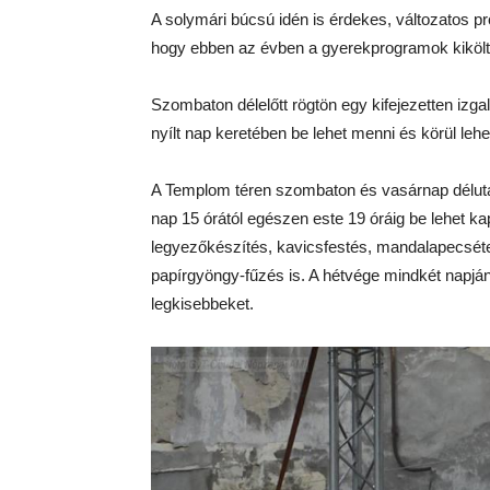
A solymári búcsú idén is érdekes, változatos p
hogy ebben az évben a gyerekprogramok kiköltö
Szombaton délelőtt rögtön egy kifejezetten izga
nyílt nap keretében be lehet menni és körül leh
A Templom téren szombaton és vasárnap délután
nap 15 órától egészen este 19 óráig be lehet ka
legyezőkészítés, kavicsfestés, mandalapecsétel
papírgyöngy-fűzés is. A hétvége mindkét napján
legkisebbeket.