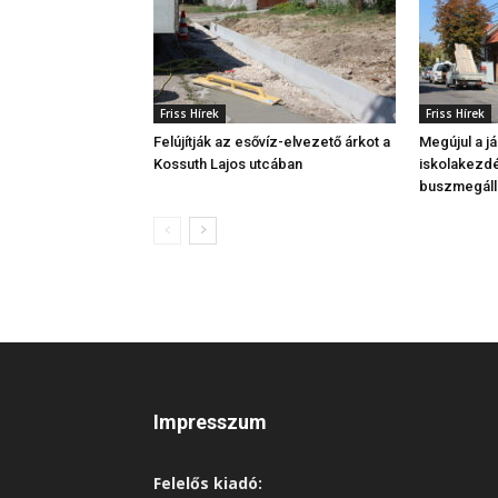
Friss Hírek
Friss Hírek
Felújítják az esővíz-elvezető árkot a
Megújul a j
Kossuth Lajos utcában
iskolakezdé
buszmegáll
Impresszum
Felelős kiadó: