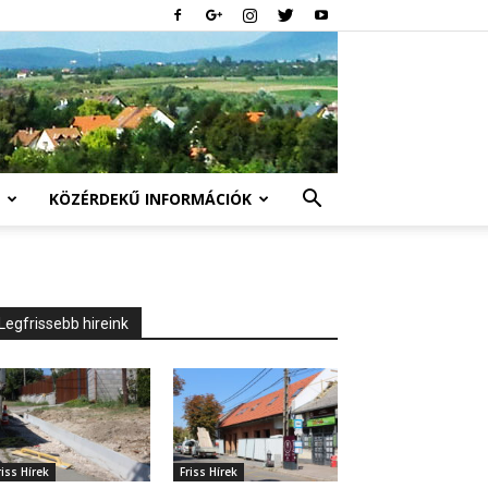
KÖZÉRDEKŰ INFORMÁCIÓK
Legfrissebb hireink
riss Hírek
Friss Hírek