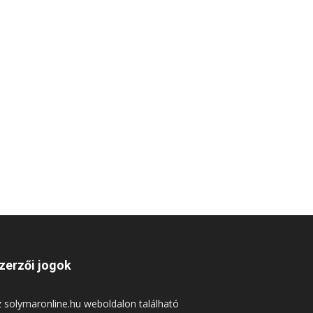
zerzői jogok
 solymaronline.hu weboldalon található