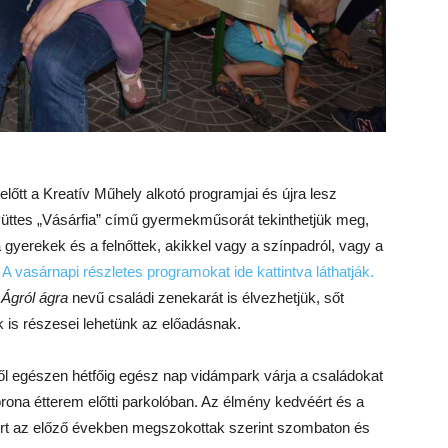
előtt a Kreatív Műhely alkotó programjai és újra lesz
gyüttes „Vásárfia” című gyermekműsorát tekinthetjük meg,
yerekek és a felnőttek, akikkel vagy a színpadról, vagy a
.
A vasárnapi részletes programokat ide kattintva láthatják.
k
Ágról ágra
nevű családi zenekarát is élvezhetjük, sőt
 is részesei lehetünk az előadásnak.
ől egészen hétfőig egész nap vidámpark várja a családokat
rona étterem előtti parkolóban. Az élmény kedvéért és a
rt az előző években megszokottak szerint szombaton és