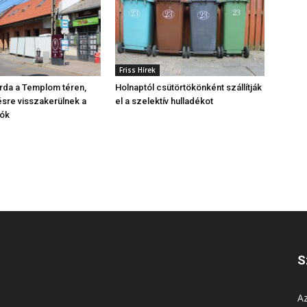
Friss Hírek
árda a Templom téren,
Holnaptól csütörtökönként szállítják
sre visszakerülnek a
el a szelektív hulladékot
ók
S
Az