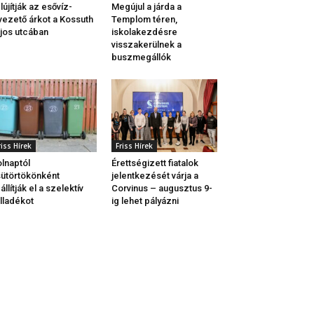
lújítják az esővíz-
Megújul a járda a
vezető árkot a Kossuth
Templom téren,
jos utcában
iskolakezdésre
visszakerülnek a
buszmegállók
riss Hírek
Friss Hírek
lnaptól
Érettségizett fiatalok
ütörtökönként
jelentkezését várja a
állítják el a szelektív
Corvinus – augusztus 9-
lladékot
ig lehet pályázni