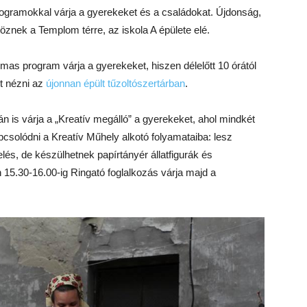
rogramokkal várja a gyerekeket és a családokat. Újdonság,
znek a Templom térre, az iskola A épülete elé.
lmas program várja a gyerekeket, hiszen délelőtt 10 órától
et nézni az
újonnan épült tűzoltószertárban
.
 is várja a „Kreatív megálló” a gyerekeket, ahol mindkét
pcsolódni a Kreatív Műhely alkotó folyamataiba: lesz
és, de készülhetnek papírtányér állatfigurák és
 15.30-16.00-ig Ringató foglalkozás várja majd a