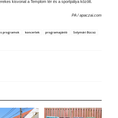
erekes kisvonat a Templom tér és a sportpálya között.
PA / apaczai.com
s programok
koncertek
programajánló
Solymári Búcsú