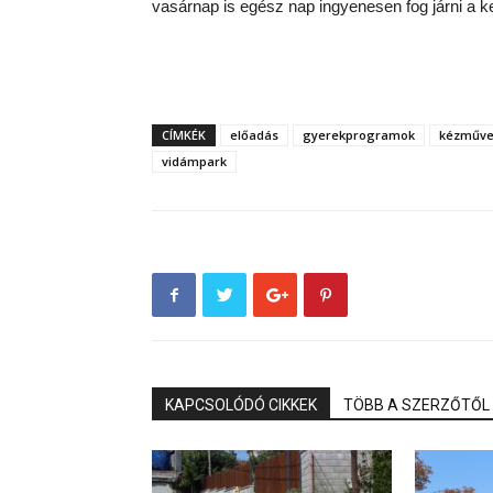
vasárnap is egész nap ingyenesen fog járni a k
CÍMKÉK
előadás
gyerekprogramok
kézműve
vidámpark
KAPCSOLÓDÓ CIKKEK
TÖBB A SZERZŐTŐL