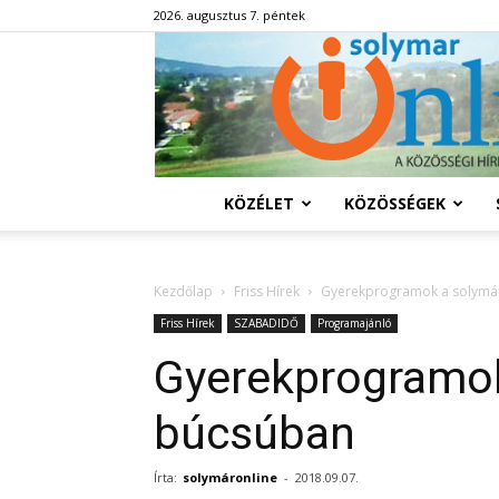
2026. augusztus 7. péntek
KÖZÉLET
KÖZÖSSÉGEK
Kezdőlap
Friss Hírek
Gyerekprogramok a solymá
Friss Hírek
SZABADIDŐ
Programajánló
Gyerekprogramok
búcsúban
Írta:
solymáronline
-
2018.09.07.