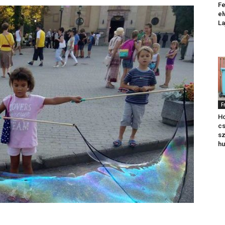
Fe
el
La
F
Ho
cs
sz
hu