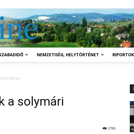
Solymár
SZABADIDŐ
NEMZETISÉG, HELYTÖRTÉNET
RIPORTOK
online
ri búcsúban
 a solymári
2765
F