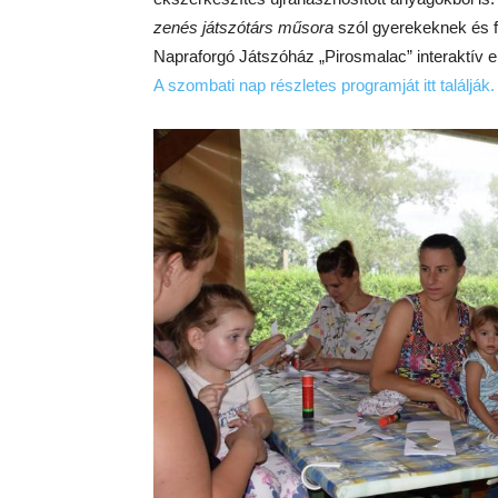
zenés játszótárs műsora
szól gyerekeknek és f
Napraforgó Játszóház „Pirosmalac” interaktív el
A szombati nap részletes programját itt találják.