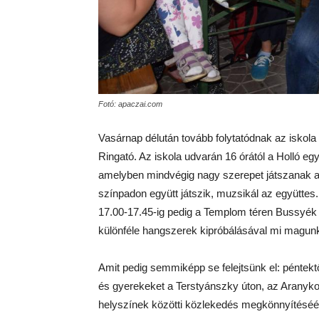
Fotó: apaczai.com
Vasárnap délután tovább folytatódnak az iskola 
Ringató. Az iskola udvarán 16 órától a Holló e
amelyben mindvégig nagy szerepet játszanak a g
színpadon együtt játszik, muzsikál az együttes
17.00-17.45-ig pedig a Templom téren Bussyé
különféle hangszerek kipróbálásával mi magunk
Amit pedig semmiképp se felejtsünk el: péntekt
és gyerekeket a Terstyánszky úton, az Aranyko
helyszínek közötti közlekedés megkönnyítéséé