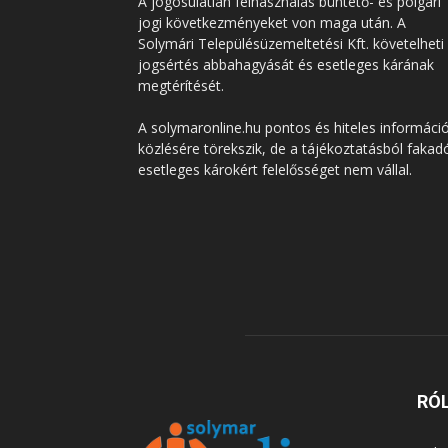
A jogosulatlan felhasználás büntető- és polgári
jogi következményeket von maga után. A
Solymári Településüzemeltetési Kft. követelheti
jogsértés abbahagyását és esetleges kárának
megtérítését.
A solymaronline.hu pontos és hiteles informáci
közlésére törekszik, de a tájékoztatásból fakad
esetleges károkért felelősséget nem vállal.
RÓ