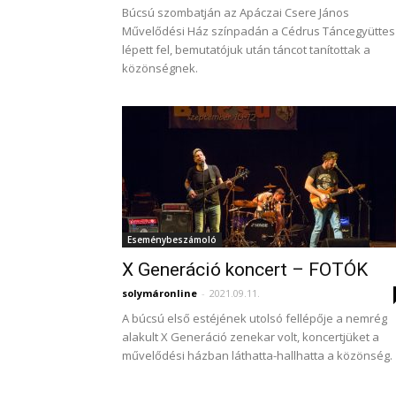
Búcsú szombatján az Apáczai Csere János
Művelődési Ház színpadán a Cédrus Táncegyüttes
lépett fel, bemutatójuk után táncot tanítottak a
közönségnek.
Eseménybeszámoló
X Generáció koncert – FOTÓK
solymáronline
-
2021.09.11.
A búcsú első estéjének utolsó fellépője a nemrég
alakult X Generáció zenekar volt, koncertjüket a
művelődési házban láthatta-hallhatta a közönség.