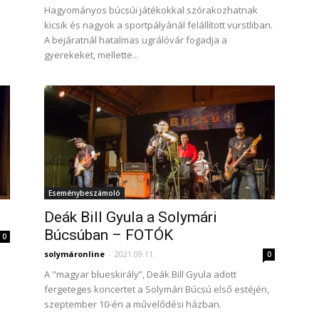
Hagyományos búcsúi játékokkal szórakozhatnak
kicsik és nagyok a sportpályánál felállított vurstliban.
A bejáratnál hatalmas ugrálóvár fogadja a
gyerekeket, mellette...
Eseménybeszámoló
Deák Bill Gyula a Solymári
Búcsúban – FOTÓK
0
solymáronline
-
2021.09.11.
0
A "magyar blueskirály”, Deák Bill Gyula adott
fergeteges koncertet a Solymári Búcsú első estéjén,
szeptember 10-én a művelődési házban.