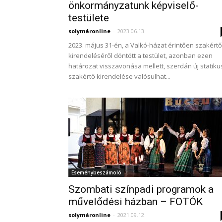
önkormányzatunk képviselő-
testülete
solymáronline
-
2023.06.13.
2023. május 31-én, a Valkó-házat érintően szakértő
kirendeléséről döntött a testület, azonban ezen
határozat visszavonása mellett, szerdán új statiku
szakértő kirendelése valósulhat...
Eseménybeszámoló
Szombati színpadi programok a
művelődési házban – FOTÓK
solymáronline
-
2021.09.12.