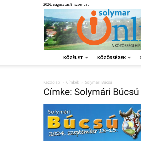
2026. augusztus 8. szombat
KÖZÉLET
KÖZÖSSÉGEK
Kezdőlap
Címkék
Solymári Búcsú
Címke: Solymári Búcsú