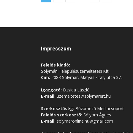
Impresszum
Felelős kiadó:
Solymári Településüzemeltetési Kft.
Cím:
2083 Solymár, Mátyás király utca 37..
Igazgató:
Dzsida László
E-mail:
uzemeltetes@solymarert.hu
Szerkesztőség:
Búzamező Médiacsoport
Felelős szerkesztő:
Sólyom Ágnes
E-mail:
solymaronline.hu@gmail.com