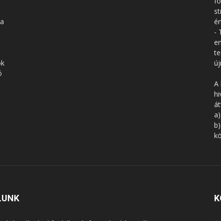
fo
st
 a
ér
- 
en
te
ók
új
ó
A 
hi
á
a)
b)
kö
LUNK
K