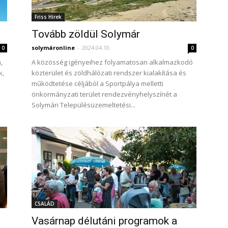
Friss Hírek
Tovább zöldül Solymár
solymáronline
-
2024.04.10.
0
0
,
A közösség igényeihez folyamatosan alkalmazkodó
k,
közterület és zöldhálózati rendszer kialakítása és
működtetése céljából a Sportpálya melletti
önkormányzati terület rendezvényhelyszínét a
Solymári Településüzemeltetési...
CSALÁD
Vasárnap délutáni programok a