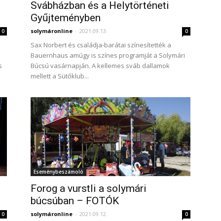
Svábházban és a Helytörténeti
Gyűjteményben
solymáronline
-
2021.09.13.
0
0
Sax Norbert és családja-barátai színesítették a
Bauernhaus amúgy is színes programját a Solymári
s
Búcsú vasárnapján. A kellemes sváb dallamok
mellett a Sütőklub...
Eseménybeszámoló
Forog a vurstli a solymári
búcsúban – FOTÓK
solymáronline
-
2021.09.12.
0
0