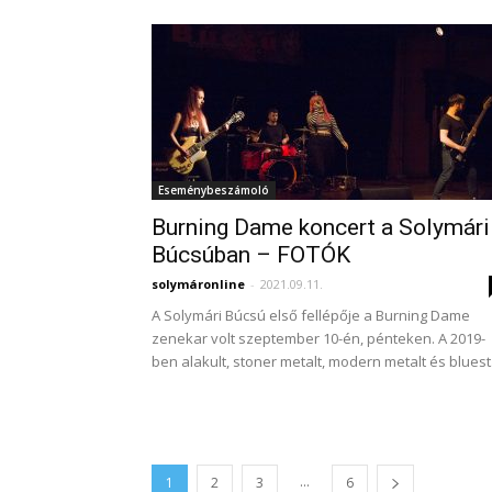
Eseménybeszámoló
Burning Dame koncert a Solymári
Búcsúban – FOTÓK
solymáronline
-
2021.09.11.
A Solymári Búcsú első fellépője a Burning Dame
zenekar volt szeptember 10-én, pénteken. A 2019-
ben alakult, stoner metalt, modern metalt és bluest.
...
1
2
3
6