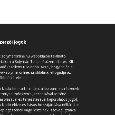
zerzői jogok
 solymaronline.hu weboldalon található
rtalom a Solymári Településüzemeltetési Kft.
iadó) szellemi tulajdona. Azzal, hogy belép a
ww.solymaronline.hu
oldalára, elfogadja az
ábbi feltételeket:
A kiadó fenntart minden, a lap bármely részének
rmilyen módszerrel, technikával történő
solásával és terjesztésével kapcsolatos jogot.
A kiadó előzetes írásos hozzájárulása nélkül tilos
lap egészének vagy részeinek (szöveg, grafika,