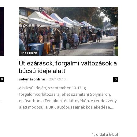
Friss Hírek
Útlezárások, forgalmi változások a
búcsú ideje alatt
solymáronline
-
2021.09.10.
0
0
A búcsú idején, szeptember 10-13-ig
forgalomkorlátozásra lehet számítani Solymáron,
..
elsősorban a Templom tér környékén. A rendezvény
alatt módosul a BKK autóbuszainak közlekedése,...
1. oldal a 6-ból