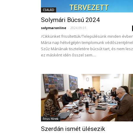
CSALÁD
Solymári Búcsú 2024
solymaronline
-
2024.09.01.
/Cikkünket frissítettük/Településünk minden évben
Mária nap hétvégéjén templomunk védőszentjéne
Szűz Máriának tiszteletére búcsút tart, és nem lesz
ez másként idén ősszel sem....
Friss Hírek
Szerdán ismét ülésezik