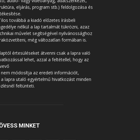
tó, audio- vagy videoanyag, adatszerkezet,
ruktúra, eljárás, program stb.) feldolgozása és
tékesítése.
Tilos továbbá a kiadó előzetes írásbeli
gedélye nélkül a lap tartalmát tükrözni, azaz
chnikai művelet segítségével nyilvánossághoz
raközvetíteni, még változatlan formában is.
laptól értesüléseket átvenni csak a lapra való
vatkozással lehet, azzal a feltétellel, hogy az
tvevő
 nem módosítja az eredeti információt,
 a lapra utaló egyértelmű hivatkozást minden
zlésnél feltünteti.
ÖVESS MINKET