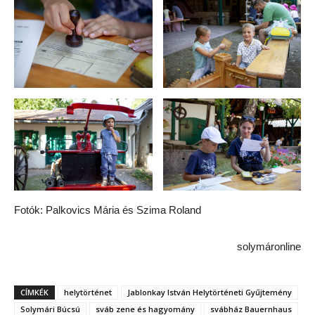
Fotók: Palkovics Mária és Szima Roland
solymáronline
CÍMKÉK
helytörténet
Jablonkay István Helytörténeti Gyűjtemény
Solymári Búcsú
sváb zene és hagyomány
svábház Bauernhaus