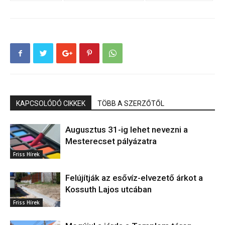
KAPCSOLÓDÓ CIKKEK
TÖBB A SZERZŐTŐL
Augusztus 31-ig lehet nevezni a
Mesterecset pályázatra
Friss Hírek
Felújítják az esővíz-elvezető árkot a
Kossuth Lajos utcában
Friss Hírek