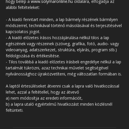
hogy belép a
www.solymaronline.hu
oldalára, elfogadja az
alábbi feltételeket:
- A kiadó fenntart minden, a lap bármely részének bármilyen
módszerrel, technikával történő másolásával és terjesztésével
kapcsolatos jogot.
- A kiadó előzetes írásos hozzájárulása nélkül tilos a lap
egészének vagy részeinek (szöveg, grafika, fotó, audio- vagy
videoanyag, adatszerkezet, struktúra, eljárás, program stb.)
feldolgozása és értékesítése.
- Tilos továbbá a kiadó előzetes írásbeli engedélye nélkül a lap
tartalmát tükrözni, azaz technikai művelet segítségével
nyilvánossághoz újraközvetíteni, még változatlan formában is.
A laptól értesüléseket átvenni csak a lapra való hivatkozással
lehet, azzal a feltétellel, hogy az átvevő
a) nem módosítja az eredeti információt,
b) a lapra utaló egyértelmű hivatkozást minden közlésnél
feltünteti.