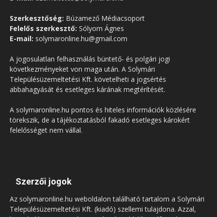
Szerkesztőség:
Búzamező Médiacsoport
Felelős szerkesztő:
Sólyom Ágnes
E-mail:
solymaronline.hu@gmail.com
A jogosulatlan felhasználás büntető- és polgári jogi
következményeket von maga után. A Solymári
Településüzemeltetési Kft. követelheti a jogsértés
abbahagyását és esetleges kárának megtérítését.
A solymaronline.hu pontos és hiteles információk közlésére
törekszik, de a tájékoztatásból fakadó esetleges károkért
felelősséget nem vállal.
Szerzői jogok
Az solymaronline.hu weboldalon található tartalom a Solymári
Településüzemeltetési Kft. (kiadó) szellemi tulajdona. Azzal,