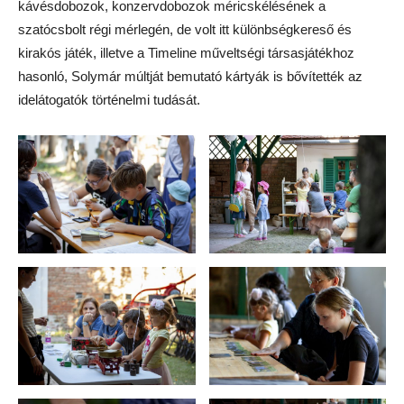
kávésdobozok, konzervdobozok méricskélésének a
szatócsbolt régi mérlegén, de volt itt különbségkereső és
kirakós játék, illetve a Timeline műveltségi társasjátékhoz
hasonló, Solymár múltját bemutató kártyák is bővítették az
idelátogatók történelmi tudását.