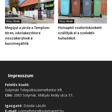
Friss Hírek
Friss Hírek
Megújul a járda a Templom
Holnaptól csütörtökönként
téren, iskolakezdésre
szállítják el a szelektív
visszakerülnek a
hulladékot
buszmegállók
Impresszum
Felelős kiadó:
Solymári Településüzemeltetési Kft.
Cím:
2083 Solymár, Mátyás király utca 37..
Igazgató:
Dzsida László
E-mail:
uzemeltetes@solymarert.hu