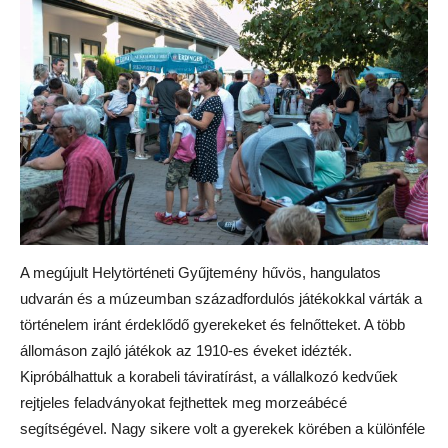
A megújult Helytörténeti Gyűjtemény hűvös, hangulatos
udvarán és a múzeumban századfordulós játékokkal várták a
történelem iránt érdeklődő gyerekeket és felnőtteket. A több
állomáson zajló játékok az 1910-es éveket idézték.
Kipróbálhattuk a korabeli táviratírást, a vállalkozó kedvűek
rejtjeles feladványokat fejthettek meg morzeábécé
segítségével. Nagy sikere volt a gyerekek körében a különféle