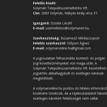
Felelős kiadó:
Solymári Településüzemeltetési Kft.
Cím:
2083 Solymár, Mátyás király utca 37..
Igazgató:
Dzsida László
E-mail:
uzemeltetes@solymarert.hu
Szerkesztőség:
Búzamező Médiacsoport
Felelős szerkesztő:
Sólyom Ágnes
E-mail:
solymaronline.hu@gmail.com
A jogosulatlan felhasználás büntető- és polgári
jogi következményeket von maga után. A
Solymári Településüzemeltetési Kft. követelheti
jogsértés abbahagyását és esetleges kárának
megtérítését.
A solymaronline.hu pontos és hiteles informáci
közlésére törekszik, de a tájékoztatásból fakad
esetleges károkért felelősséget nem vállal.