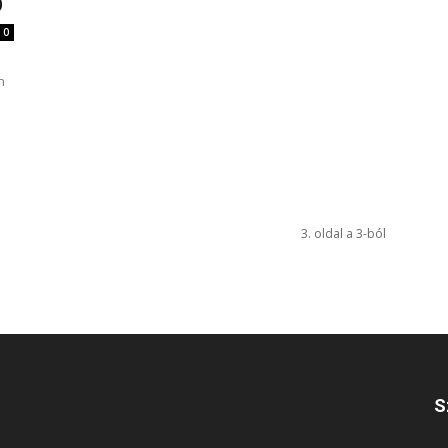
Ó
0
n
3. oldal a 3-ból
S