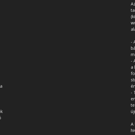
Az
ta
(k
w
al
- 
bá
má
- 
a 
fo
st
 a
ér
- 
en
te
ók
új
ó
A 
hi