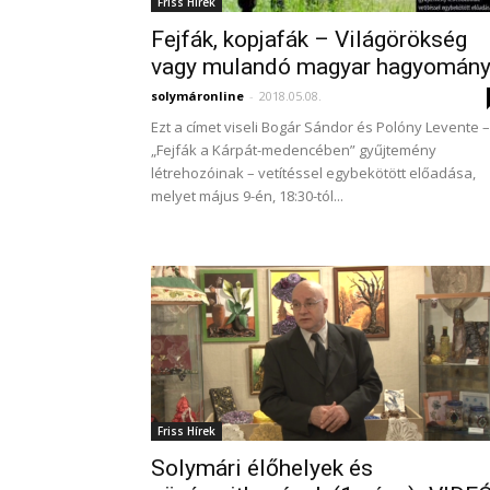
Friss Hírek
Fejfák, kopjafák – Világörökség
vagy mulandó magyar hagyomán
solymáronline
-
2018.05.08.
Ezt a címet viseli Bogár Sándor és Polóny Levente –
„Fejfák a Kárpát-medencében” gyűjtemény
létrehozóinak – vetítéssel egybekötött előadása,
melyet május 9-én, 18:30-tól...
Friss Hírek
Solymári élőhelyek és