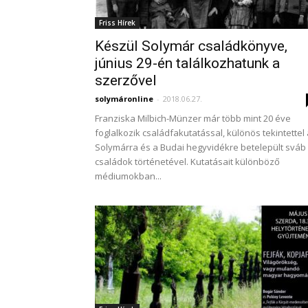
Friss Hírek
Készül Solymár családkönyve,
június 29-én találkozhatunk a
szerzővel
solymáronline
-
2018.06.27.
Franziska Milbich-Münzer már több mint 20 éve
foglalkozik családfakutatással, különös tekintettel
Solymárra és a Budai hegyvidékre betelepült sváb
családok történetével. Kutatásait különböző
médiumokban...