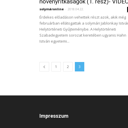
növényritkaságok (1. rész)- VIDE
solymáronline
-
2018.04.22.
Érdekes előadáson vehettek részt azok, akik még
februárban ellátogattak a solymári Jablonkay Istvá
Helytörténeti Gyűjteménybe. A Helytörténeti
Szabadegyetem sorozat keretében ugyanis Hahn
István egyetemi...
1
2
3
Impresszum