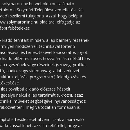
 solymaronline.hu weboldalon található
rtalom a Solymári Településüzemeltetési Kft.
iadó) szellemi tulajdona. Azzal, hogy belép a
ww.solymaronline.hu
oldalára, elfogadja az
ábbi feltételeket:
A kiadó fenntart minden, a lap bármely részének
rmilyen módszerrel, technikával történő
solásával és terjesztésével kapcsolatos jogot.
A kiadó előzetes írásos hozzájárulása nélkül tilos
lap egészének vagy részeinek (szöveg, grafika,
tó, audio- vagy videoanyag, adatszerkezet,
ruktúra, eljárás, program stb.) feldolgozása és
tékesítése.
Tilos továbbá a kiadó előzetes írásbeli
gedélye nélkül a lap tartalmát tükrözni, azaz
chnikai művelet segítségével nyilvánossághoz
raközvetíteni, még változatlan formában is.
laptól értesüléseket átvenni csak a lapra való
vatkozással lehet, azzal a feltétellel, hogy az