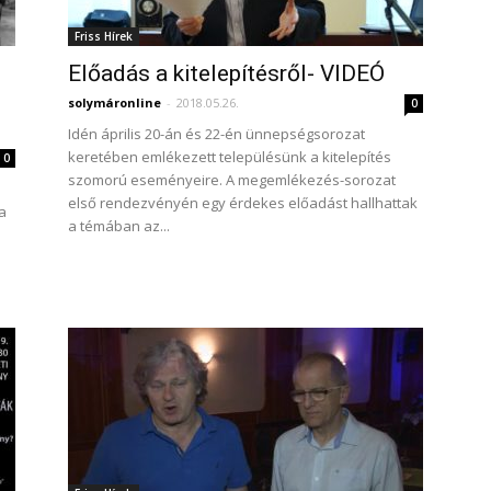
Friss Hírek
Előadás a kitelepítésről- VIDEÓ
solymáronline
-
2018.05.26.
0
Idén április 20-án és 22-én ünnepségsorozat
keretében emlékezett településünk a kitelepítés
0
szomorú eseményeire. A megemlékezés-sorozat
első rendezvényén egy érdekes előadást hallhattak
 a
a témában az...