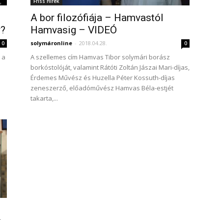
Friss Hírek
A bor filozófiája – Hamvastól
y?
Hamvasig – VIDEÓ
solymáronline
-
2018.04.28.
0
0
 a
A szellemes cím Hamvas Tibor solymári borász
borkóstolóját, valamint Rátóti Zoltán Jászai Mari-díjas,
Érdemes Művész és Huzella Péter Kossuth-díjas
zeneszerző, előadóművész Hamvas Béla-estjét
takarta,...