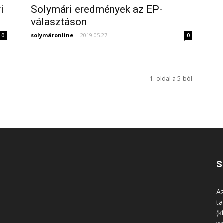
i
Solymári eredmények az EP-
választáson
solymáronline
-
2019.05.27.
0
0
1. oldal a 5-ból
S
Az
ta
(k
w