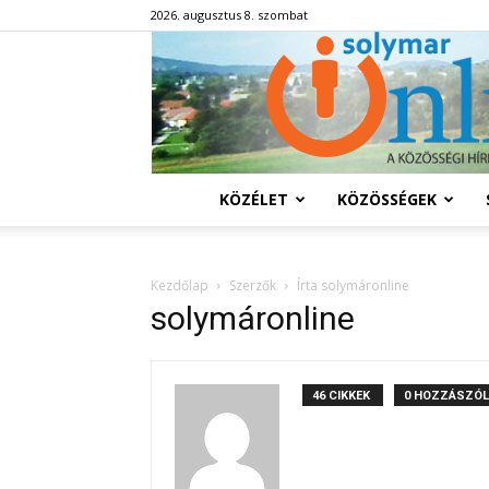
2026. augusztus 8. szombat
KÖZÉLET
KÖZÖSSÉGEK
Kezdőlap
Szerzők
Írta solymáronline
solymáronline
46 CIKKEK
0 HOZZÁSZÓ