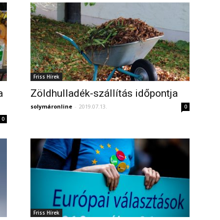
Friss Hírek
a
Zöldhulladék-szállítás időpontja
solymáronline
-
2019.07.13.
0
0
Friss Hírek