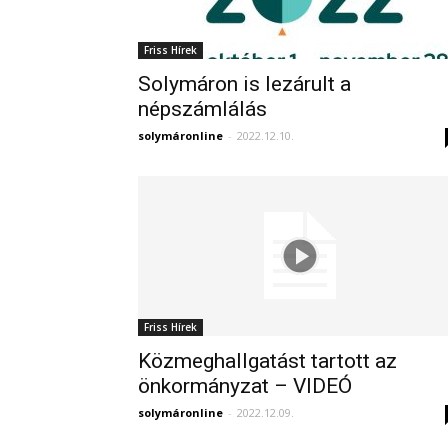
Friss Hírek
Solymáron is lezárult a
népszámlálás
solymáronline
-
2022.12.10.
Friss Hírek
Közmeghallgatást tartott az
önkormányzat – VIDEÓ
solymáronline
-
2022.12.09.