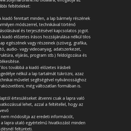
ábbi feltételeket:
A kiadó fenntart minden, a lap bármely részének
rmilyen módszerrel, technikával történő
solásával és terjesztésével kapcsolatos jogot.
A kiadó előzetes írásos hozzájárulása nélkül tilos
lap egészének vagy részeinek (szöveg, grafika,
tó, audio- vagy videoanyag, adatszerkezet,
ruktúra, eljárás, program stb.) feldolgozása és
tékesítése.
Tilos továbbá a kiadó előzetes írásbeli
gedélye nélkül a lap tartalmát tükrözni, azaz
chnikai művelet segítségével nyilvánossághoz
raközvetíteni, még változatlan formában is.
laptól értesüléseket átvenni csak a lapra való
vatkozással lehet, azzal a feltétellel, hogy az
tvevő
 nem módosítja az eredeti információt,
 a lapra utaló egyértelmű hivatkozást minden
zlésnél feltünteti.