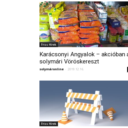
Friss Hírek
Karácsonyi Angyalok – akcióban 
solymári Vöröskereszt
solymáronline
-
2019.12.16.
Friss Hírek