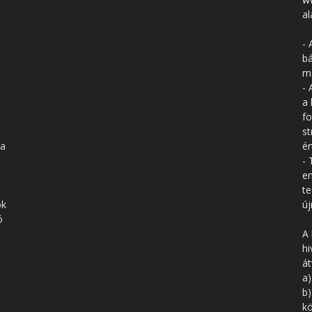
al
- 
bá
má
- 
a 
fo
st
 a
ér
- 
en
te
ók
új
ó
A 
hi
á
a)
b)
kö