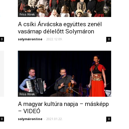
Friss Hírek
A csíki Árvácska együttes zenél
vasárnap délelőtt Solymáron
solymáronline
-
2022.12.09.
0
0
Friss Hírek
A magyar kultúra napja – másképp
– VIDEÓ
solymáronline
-
2021.01.22.
0
0