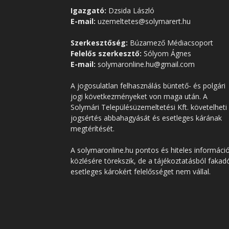
Igazgató:
Dzsida László
E-mail:
uzemeltetes@solymarert.hu
Szerkesztőség:
Búzamező Médiacsoport
Felelős szerkesztő:
Sólyom Ágnes
E-mail:
solymaronline.hu@gmail.com
A jogosulatlan felhasználás büntető- és polgári
jogi következményeket von maga után. A
Solymári Településüzemeltetési Kft. követelheti
jogsértés abbahagyását és esetleges kárának
megtérítését.
A solymaronline.hu pontos és hiteles informáci
közlésére törekszik, de a tájékoztatásból fakad
esetleges károkért felelősséget nem vállal.