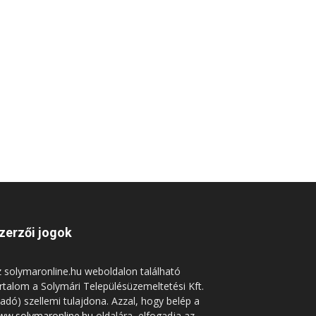
zerzői jogok
 solymaronline.hu weboldalon található
rtalom a Solymári Településüzemeltetési Kft.
iadó) szellemi tulajdona. Azzal, hogy belép a
ww.solymaronline.hu
oldalára, elfogadja az