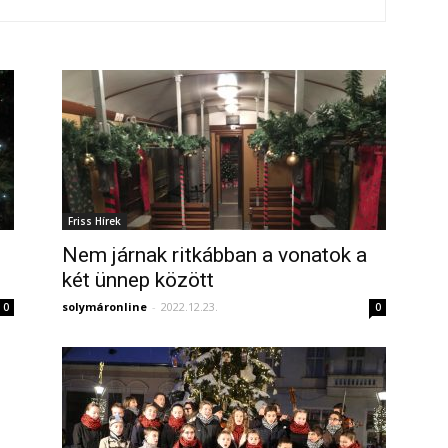
Friss Hírek
Nem járnak ritkábban a vonatok a
két ünnep között
solymáronline
-
2022.12.23.
0
0