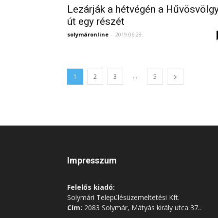
Lezárják a hétvégén a Hűvösvölgy
út egy részét
solymáronline
-
2019.06.28.
...
1
2
3
5
Impresszum
Felelős kiadó:
Solymári Településüzemeltetési Kft.
Cím:
2083 Solymár, Mátyás király utca 37..