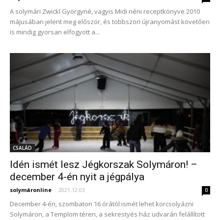
A solymári Zwickl Györgyné, vagyis Midi néni receptkönyve 2010
májusában jelent meg először, és többszöri újranyomást követően
is mindig gyorsan elfogyott a...
CSALÁD
Idén ismét lesz Jégkorszak Solymáron! –
december 4-én nyit a jégpálya
solymáronline
-
2021.12.03.
0
December 4-én, szombaton 16 órától ismét lehet korcsolyázni
Solymáron, a Templom téren, a sekrestyés ház udvarán felállított