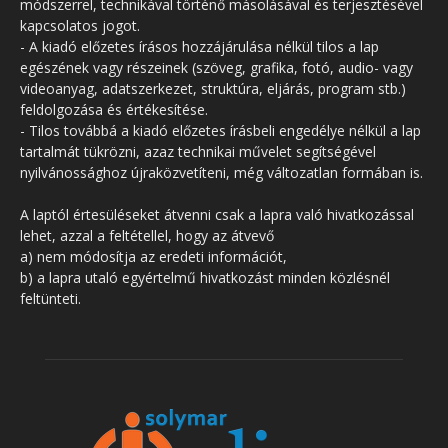
módszerrel, technikával történő másolásával és terjesztésével
kapcsolatos jogot.
- A kiadó előzetes írásos hozzájárulása nélkül tilos a lap
egészének vagy részeinek (szöveg, grafika, fotó, audio- vagy
videoanyag, adatszerkezet, struktúra, eljárás, program stb.)
feldolgozása és értékesítése.
- Tilos továbbá a kiadó előzetes írásbeli engedélye nélkül a lap
tartalmát tükrözni, azaz technikai művelet segítségével
nyilvánossághoz újraközvetíteni, még változatlan formában is.
A laptól értesüléseket átvenni csak a lapra való hivatkozással
lehet, azzal a feltétellel, hogy az átvevő
a) nem módosítja az eredeti információt,
b) a lapra utaló egyértelmű hivatkozást minden közlésnél
feltünteti.