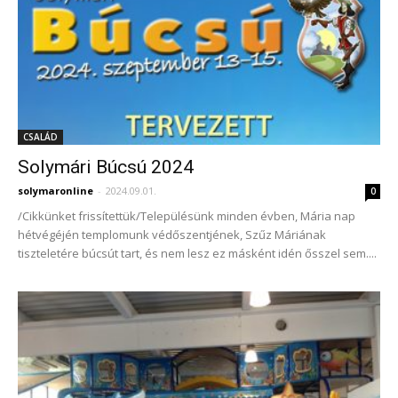
CSALÁD
Solymári Búcsú 2024
solymaronline
-
2024.09.01.
0
/Cikkünket frissítettük/Településünk minden évben, Mária nap
hétvégéjén templomunk védőszentjének, Szűz Máriának
tiszteletére búcsút tart, és nem lesz ez másként idén ősszel sem....