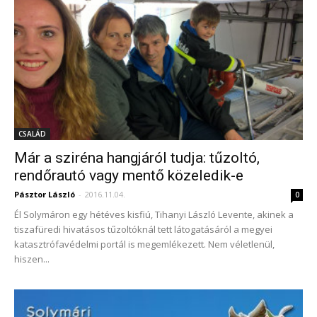
CSALÁD
Már a sziréna hangjáról tudja: tűzoltó,
rendőrautó vagy mentő közeledik-e
Pásztor László
-
2016.11.04.
0
Él Solymáron egy hétéves kisfiú, Tihanyi László Levente, akinek a
tiszafüredi hivatásos tűzoltóknál tett látogatásáról a megyei
katasztrófavédelmi portál is megemlékezett. Nem véletlenül,
hiszen...