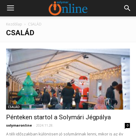
Kezdőlap
CSALÁD
CSALÁD
CSALÁD
Pénteken startol a Solymári Jégpálya
solymaronline
-
2024.11.28.
0
A téli időszakban különösen jó solymárinak lenni, mikor is az év