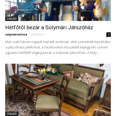
CSALÁD
Hétfőtől bezár a Solymári Játszóház
solymáronline
-
2018.05.11.
0
Már csak három napjuk maradt azoknak, akik szeretnék kipróbálni
a játszóházi játékokat, a facebookon közzétett bejegyzés szerint
ugyanis hétfőtől végleg bezár a Solymári Játszóház. A hely...
CSALÁD