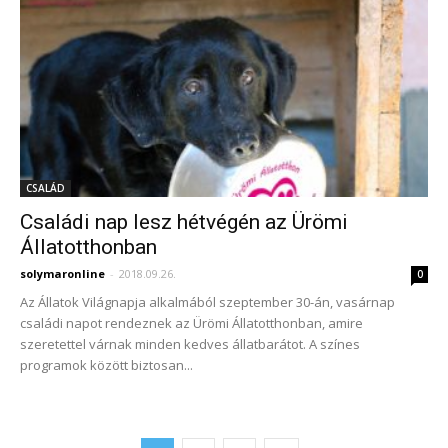
CSALÁD
Családi nap lesz hétvégén az Ürömi
Állatotthonban
solymaronline
-
2018.09.26.
0
Az Állatok Világnapja alkalmából szeptember 30-án, vasárnap
családi napot rendeznek az Ürömi Állatotthonban, amire
szeretettel várnak minden kedves állatbarátot. A színes
programok között biztosan...