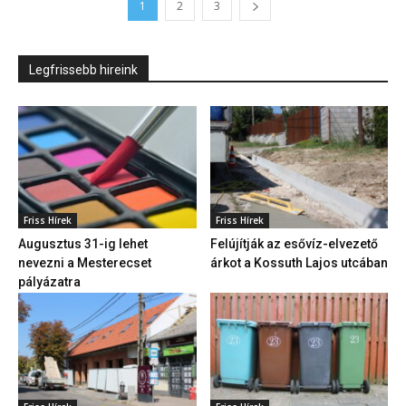
1
2
3
Legfrissebb hireink
Friss Hírek
Friss Hírek
Augusztus 31-ig lehet
Felújítják az esővíz-elvezető
nevezni a Mesterecset
árkot a Kossuth Lajos utcában
pályázatra