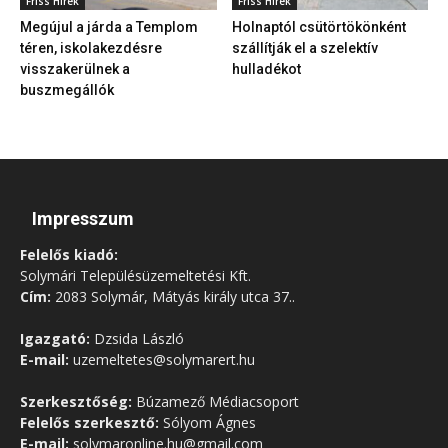
Friss Hírek
Friss Hírek
Megújul a járda a Templom
Holnaptól csütörtökönként
téren, iskolakezdésre
szállítják el a szelektív
visszakerülnek a
hulladékot
buszmegállók
Impresszum
Felelős kiadó:
Solymári Településüzemeltetési Kft.
Cím:
2083 Solymár, Mátyás király utca 37..
Igazgató:
Dzsida László
E-mail:
uzemeltetes@solymarert.hu
Szerkesztőség:
Búzamező Médiacsoport
Felelős szerkesztő:
Sólyom Ágnes
E-mail:
solymaronline.hu@gmail.com