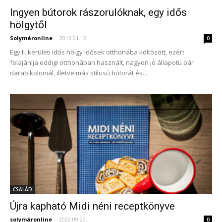
Ingyen bútorok rászorulóknak, egy idős
hölgytől
Solymáronline
-
2016.01.12.
0
Egy II. kerületi idős hölgy idősek otthonába költözött, ezért
felajánlja eddigi otthonában használt, nagyon jó állapotú pár
darab koloniál, illetve más stílusú bútorát és...
CSALÁD
Újra kapható Midi néni receptkönyve
solymáronline
-
2020.09.23.
0