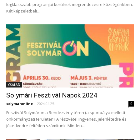
legklasszabb programjai kerülnek megrendezésre községünkben.
Két képzeletbeli...
CSALÁD
Solymári Fesztivál Napok 2024
solymaronline
-
2024.04.25.
0
Fesztivál Solymáron a Rendezvény téren (a sportpálya melletti
önkormányzati területen)! A részvétel ingyenes, jelenlétedre és
jókedvedre feltétlen számítunk! Minden...