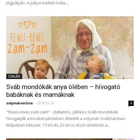
jégpályán. A pálya mellett hütte...
CSALÁD
Sváb mondókák anya ölében – hívogató
babáknak és mamáknak
solymáronline
-
2018.05.10.
0
"Rewü-rewü zam-zam" - dallamos, játékos sváb mondókák
hívogatják a kicsiket pénteken délelőtt a solymári Svábházban.
Májusban kétszer, 11-én és 25-én is részt vehetnek a...