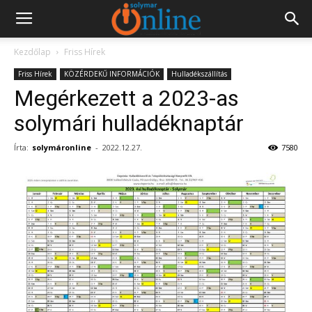
Kezdőlap
Friss Hírek
Friss Hírek
KÖZÉRDEKŰ INFORMÁCIÓK
Hulladékszállítás
Megérkezett a 2023-as
solymári hulladéknaptár
Írta:
solymáronline
-
2022.12.27.
7580