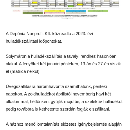
A Depónia Nonprofit Kft. közreadta a 2023. évi
hulladékszállítási időpontokat.
Solymáron a hulladékszállítás a tavalyi rendhez hasonlóan
alakul. A fenyőket két januári pénteken, 13-án és 27-én viszik
el (matrica nélkül).
Üvegszállításra háromhavonta számíthatunk, pénteki
napokon. A zöldhulladékot áprilistól novemberig havi két
alkalommal, hétfőnként gyűjtik majd be, a szelektív hulladékot
pedig továbbra is kéthetente szerdán fogják elszállítani.
A házhoz menő lomtalanítás előzetes igénybejelentés alapján