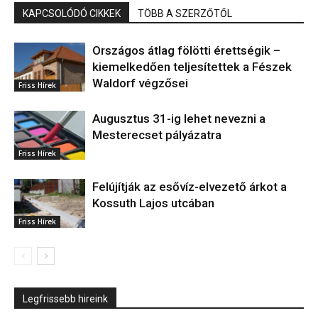
KAPCSOLÓDÓ CIKKEK
TÖBB A SZERZŐTŐL
Országos átlag fölötti érettségik –
kiemelkedően teljesítettek a Fészek
Waldorf végzősei
Friss Hírek
Augusztus 31-ig lehet nevezni a
Mesterecset pályázatra
Friss Hírek
Felújítják az esővíz-elvezető árkot a
Kossuth Lajos utcában
Friss Hírek
Legfrissebb hireink