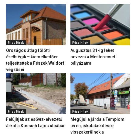
Friss Hírek
Friss Hírek
Országos átlag fölötti
Augusztus 31-ig lehet
érettségik – kiemelkedően
nevezni a Mesterecset
teljesítettek a Fészek Waldorf
pályázatra
végzősei
Friss Hírek
Friss Hírek
Felújítják az esővíz-elvezető
Megújul a járda a Templom
árkot a Kossuth Lajos utcában
téren, iskolakezdésre
visszakerülnek a