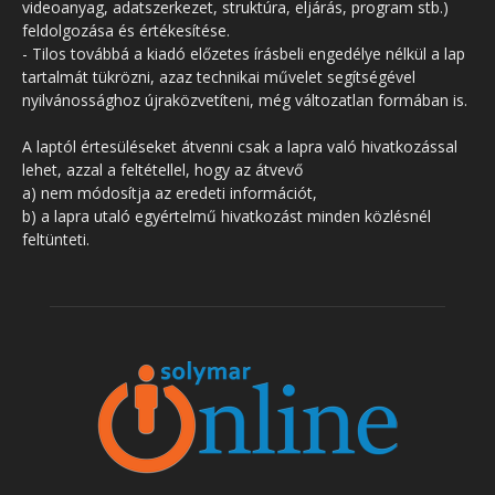
videoanyag, adatszerkezet, struktúra, eljárás, program stb.)
feldolgozása és értékesítése.
- Tilos továbbá a kiadó előzetes írásbeli engedélye nélkül a lap
tartalmát tükrözni, azaz technikai művelet segítségével
nyilvánossághoz újraközvetíteni, még változatlan formában is.
A laptól értesüléseket átvenni csak a lapra való hivatkozással
lehet, azzal a feltétellel, hogy az átvevő
a) nem módosítja az eredeti információt,
b) a lapra utaló egyértelmű hivatkozást minden közlésnél
feltünteti.