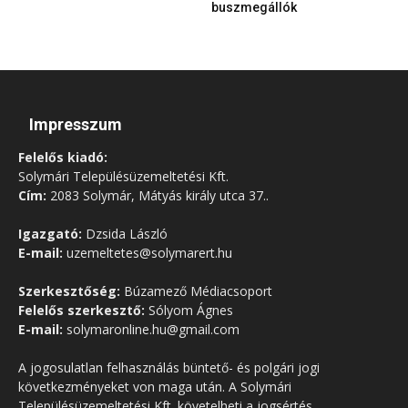
buszmegállók
Impresszum
Felelős kiadó:
Solymári Településüzemeltetési Kft.
Cím:
2083 Solymár, Mátyás király utca 37..
Igazgató:
Dzsida László
E-mail:
uzemeltetes@solymarert.hu
Szerkesztőség:
Búzamező Médiacsoport
Felelős szerkesztő:
Sólyom Ágnes
E-mail:
solymaronline.hu@gmail.com
A jogosulatlan felhasználás büntető- és polgári jogi
következményeket von maga után. A Solymári
Településüzemeltetési Kft. követelheti a jogsértés