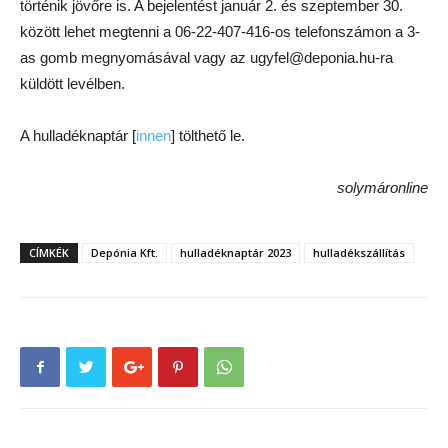
történik jövőre is. A bejelentést január 2. és szeptember 30.
között lehet megtenni a 06-22-407-416-os telefonszámon a 3-
as gomb megnyomásával vagy az ugyfel@deponia.hu-ra
küldött levélben.
A hulladéknaptár [
innen
] tölthető le.
solymáronline
CÍMKÉK
Depónia Kft.
hulladéknaptár 2023
hulladékszállítás