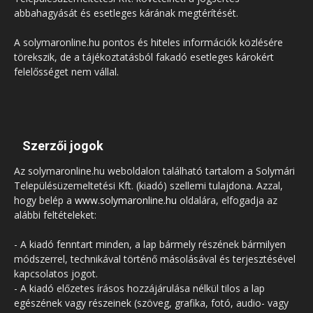
abbahagyását és esetleges kárának megtérítését.
A solymaronline.hu pontos és hiteles információk közlésére
törekszik, de a tájékoztatásból fakadó esetleges károkért
felelősséget nem vállal.
Szerzői jogok
Az solymaronline.hu weboldalon található tartalom a Solymári
Településüzemeltetési Kft. (kiadó) szellemi tulajdona. Azzal,
hogy belép a
www.solymaronline.hu
oldalára, elfogadja az
alábbi feltételeket:
- A kiadó fenntart minden, a lap bármely részének bármilyen
módszerrel, technikával történő másolásával és terjesztésével
kapcsolatos jogot.
- A kiadó előzetes írásos hozzájárulása nélkül tilos a lap
egészének vagy részeinek (szöveg, grafika, fotó, audio- vagy