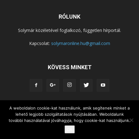
RÓLUNK
Solymár közéletével foglalkozó, független hírportál.
Kapcsolat:
solymaronline.hu@gmail.com
KÖVESS MINKET
KÖZÉLET
KÖZÖSSÉGEK
SZABADIDŐ
A weboldalon cookie-kat használunk, amik segítenek minket a
lehető legjobb szolgáltatások nyújtásában. Weboldalunk
NEMZETISÉG, HELYTÖRTÉNET
RIPORTOK
további használatával jóváhagyja, hogy cookie-kat használjunk.
KÖZÉRDEKŰ INFORMÁCIÓK
Ok
© Copyright 2015 - Solymár Online