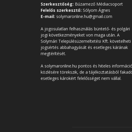
Szerkesztőség:
Búzamező Médiacsoport
Felelős szerkesztő:
Sólyom Ágnes
E-mail:
solymaronline.hu@gmail.com
A jogosulatlan felhasználás büntető- és polgári
jogi következményeket von maga után. A
Solymári Településüzemeltetési Kft. követelheti
jogsértés abbahagyását és esetleges kárának
megtérítését.
A solymaronline.hu pontos és hiteles informáci
közlésére törekszik, de a tájékoztatásból fakad
esetleges károkért felelősséget nem vállal.