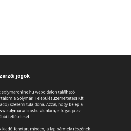
zerzői jogok
 solymaronline.hu weboldalon található
rtalom a Solymári Településüzemeltetési Kft.
iadó) szellemi tulajdona. Azzal, hogy belép a
ww.solymaronline.hu
oldalára, elfogadja az
ábbi feltételeket:
A kiadó fenntart minden, a lap bármely részének