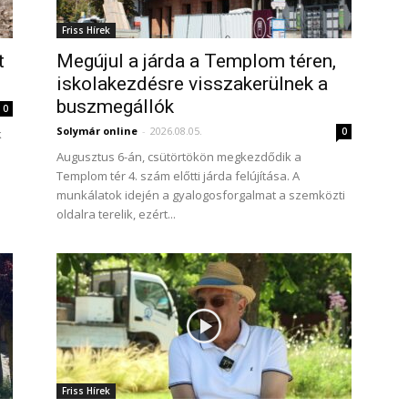
Friss Hírek
t
Megújul a járda a Templom téren,
iskolakezdésre visszakerülnek a
buszmegállók
0
Solymár online
-
2026.08.05.
0
k
Augusztus 6-án, csütörtökön megkezdődik a
Templom tér 4. szám előtti járda felújítása. A
munkálatok idején a gyalogosforgalmat a szemközti
oldalra terelik, ezért...
Friss Hírek