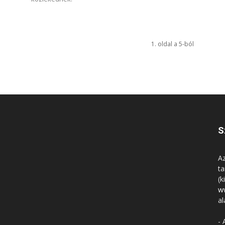
1. oldal a 5-ból
S
Az
ta
(k
w
al
- 