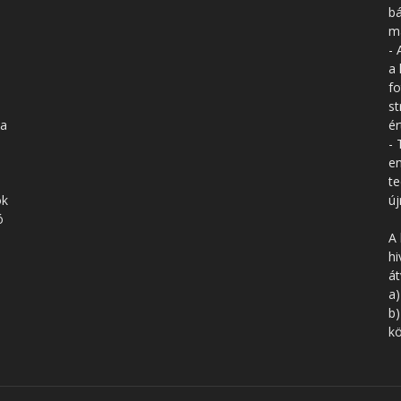
bá
má
- 
a 
fo
st
 a
ér
- 
en
te
ók
új
ó
A 
hi
á
a)
b)
kö