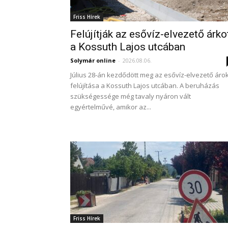
Friss Hírek
Felújítják az esővíz-elvezető árko
a Kossuth Lajos utcában
Solymár online
-
2026.08.06.
Július 28-án kezdődött meg az esővíz-elvezető áro
felújítása a Kossuth Lajos utcában. A beruházás
szükségessége még tavaly nyáron vált
egyértelművé, amikor az...
Friss Hírek