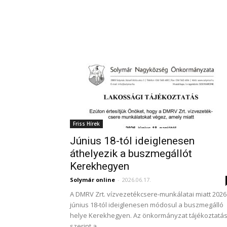
Friss Hírek
Június 18-tól ideiglenesen
áthelyezik a buszmegállót
Kerekhegyen
Solymár online
-
2026.06.17.
A DMRV Zrt. vízvezetékcsere-munkálatai miatt 2026
június 18-tól ideiglenesen módosul a buszmegálló
helye Kerekhegyen. Az önkormányzat tájékoztatá
szerint a...