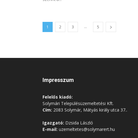
...
1
2
3
5
Impresszum
Felelős kiadó:
Solymári Településüzemeltetési Kft.
Cím:
2083 Solymár, Mátyás király utca 37..
Igazgató:
Dzsida László
E-mail:
uzemeltetes@solymarert.hu