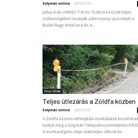
Solymár online
-
2026.07.06.
Július 6-án, hétfőn 7:30 és 15:00 óra között teljes
szélességében lezárják a Berzsenyi utca elejét a
Budai Nagy Antal utca és a...
Friss Hírek
Teljes útlezárás a Zöldfa közben
Solymár online
-
2026.07.01.
A Zöldfa közben útfelújítási munkálatok kezdődne
tudtuk meg a Solymári Településüzemeltetési Kft-tő
A munkavégzés ideje alatt teljes útlezárás...