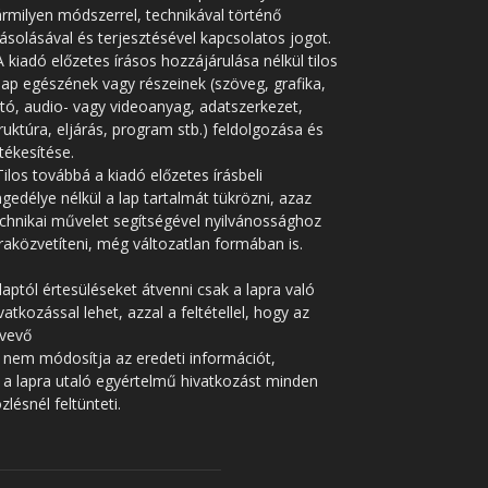
rmilyen módszerrel, technikával történő
solásával és terjesztésével kapcsolatos jogot.
A kiadó előzetes írásos hozzájárulása nélkül tilos
lap egészének vagy részeinek (szöveg, grafika,
tó, audio- vagy videoanyag, adatszerkezet,
ruktúra, eljárás, program stb.) feldolgozása és
tékesítése.
Tilos továbbá a kiadó előzetes írásbeli
gedélye nélkül a lap tartalmát tükrözni, azaz
chnikai művelet segítségével nyilvánossághoz
raközvetíteni, még változatlan formában is.
laptól értesüléseket átvenni csak a lapra való
vatkozással lehet, azzal a feltétellel, hogy az
tvevő
 nem módosítja az eredeti információt,
 a lapra utaló egyértelmű hivatkozást minden
zlésnél feltünteti.