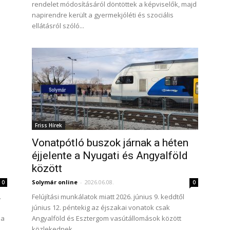
rendelet módosításáról döntöttek a képviselők, majd
napirendre került a gyermekjóléti és szociális
ellátásról szóló...
Friss Hírek
Vonatpótló buszok járnak a héten
éjjelente a Nyugati és Angyalföld
között
Solymár online
-
2026.06.08.
0
0
.
Felújítási munkálatok miatt 2026. június 9. keddtől
június 12. péntekig az éjszakai vonatok csak
sa
Angyalföld és Esztergom vasútállomások között
közlekednek.