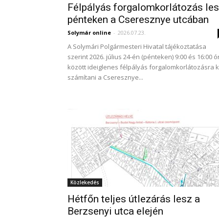
Félpályás forgalomkorlátozás le
pénteken a Cseresznye utcában
Solymár online
-
2026.07.23.
A Solymári Polgármesteri Hivatal tájékoztatása
szerint 2026. július 24-én (pénteken) 9:00 és 16:00 ó
között ideiglenes félpályás forgalomkorlátozásra k
számítani a Cseresznye...
Közlekedés
Hétfőn teljes útlezárás lesz a
Berzsenyi utca elején