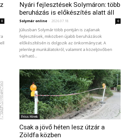
sz
Nyári fejlesztések Solymáron: több
beruházás is előkészítés alatt áll
Solymár online
-
2026.07.18.
0
0
Júliusban Solymár több pontján is zajlanak
ra
fejlesztések, miközben újabb beruházások
ell
előkészítésén is dolgozik az önkormányzat. A
jelenlegi munkálatokról, valamint a közeljövőben
várható...
Friss Hírek
Csak a jövő héten lesz útzár a
Zöldfa közben