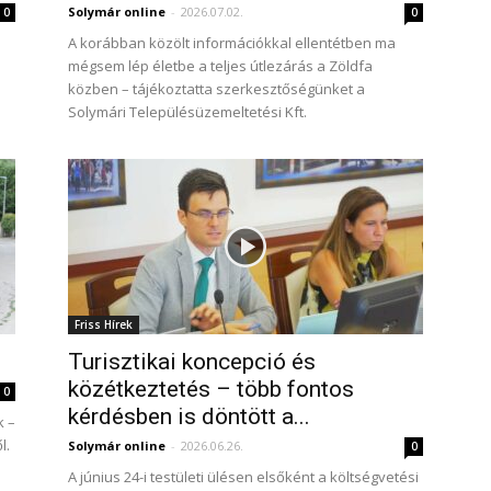
Solymár online
-
2026.07.02.
0
0
A korábban közölt információkkal ellentétben ma
mégsem lép életbe a teljes útlezárás a Zöldfa
közben – tájékoztatta szerkesztőségünket a
Solymári Településüzemeltetési Kft.
Friss Hírek
Turisztikai koncepció és
közétkeztetés – több fontos
0
kérdésben is döntött a...
k –
l.
Solymár online
-
2026.06.26.
0
A június 24-i testületi ülésen elsőként a költségvetési