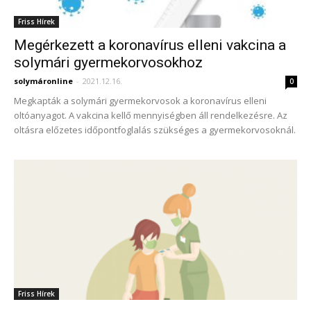
Friss Hírek
Megérkezett a koronavírus elleni vakcina a
solymári gyermekorvosokhoz
solymáronline
-
2021.12.16.
0
Megkapták a solymári gyermekorvosok a koronavírus elleni
oltóanyagot. A vakcina kellő mennyiségben áll rendelkezésre. Az
oltásra előzetes időpontfoglalás szükséges a gyermekorvosoknál.
Friss Hírek