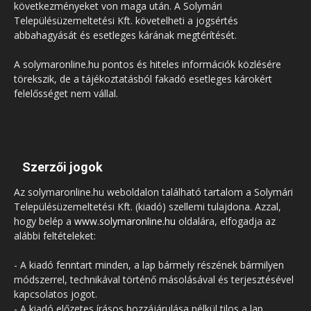
következményeket von maga után. A Solymári
Településüzemeltetési Kft. követelheti a jogsértés
abbahagyását és esetleges kárának megtérítését.
A solymaronline.hu pontos és hiteles információk közlésére
törekszik, de a tájékoztatásból fakadó esetleges károkért
felelősséget nem vállal.
Szerzői jogok
Az solymaronline.hu weboldalon található tartalom a Solymári
Településüzemeltetési Kft. (kiadó) szellemi tulajdona. Azzal,
hogy belép a
www.solymaronline.hu
oldalára, elfogadja az
alábbi feltételeket:
- A kiadó fenntart minden, a lap bármely részének bármilyen
módszerrel, technikával történő másolásával és terjesztésével
kapcsolatos jogot.
- A kiadó előzetes írásos hozzájárulása nélkül tilos a lap