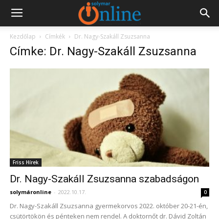
Kezdőlap
Címkék
Dr. Nagy-Szakáll Zsuzsanna
Címke: Dr. Nagy-Szakáll Zsuzsanna
Friss Hírek
Dr. Nagy-Szakáll Zsuzsanna szabadságon
solymáronline
-
2022.10.17.
0
Dr. Nagy-Szakáll Zsuzsanna gyermekorvos 2022. október 20-21-én,
csütörtökön és pénteken nem rendel. A doktornőt dr. Dávid Zoltán