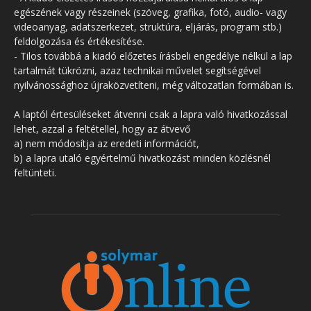
egészének vagy részeinek (szöveg, grafika, fotó, audio- vagy
videoanyag, adatszerkezet, struktúra, eljárás, program stb.)
feldolgozása és értékesítése.
- Tilos továbbá a kiadó előzetes írásbeli engedélye nélkül a lap
tartalmát tükrözni, azaz technikai művelet segítségével
nyilvánossághoz újraközvetíteni, még változatlan formában is.
A laptól értesüléseket átvenni csak a lapra való hivatkozással
lehet, azzal a feltétellel, hogy az átvevő
a) nem módosítja az eredeti információt,
b) a lapra utaló egyértelmű hivatkozást minden közlésnél
feltünteti.