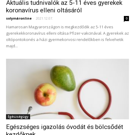
Aktuális tudnivalók az 5-11 éves gyerekek
koronavírus elleni oltásáról
solymáronline
-
2021.12.07.
0
Hamarosan Magyarországon is megkezdődik az 5-11 éves
gyerekekkoronavírus elleni oltása Pfizer-vakcinával. A gyerekek az
oltópontokonés a házi gyermekorvosi rendelőkben is felvehetik
majd...
Egészségügy
Egészséges igazolás óvodát és bölcsődét
kezdőknek