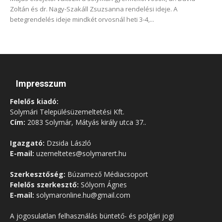
Zoltán és dr. Nagy-Szakáll Zsuzsanna rendelési ideje. A
betegrendelés ideje mindkét orvosnál heti 3-4,...
Impresszum
Felelős kiadó:
Solymári Településüzemeltetési Kft.
Cím:
2083 Solymár, Mátyás király utca 37..
Igazgató:
Dzsida László
E-mail:
uzemeltetes@solymarert.hu
Szerkesztőség:
Búzamező Médiacsoport
Felelős szerkesztő:
Sólyom Ágnes
E-mail:
solymaronline.hu@gmail.com
A jogosulatlan felhasználás büntető- és polgári jogi