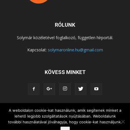
RÓLUNK
Solymár közéletével foglalkozó, független hírportál.
Kapcsolat:
solymaronline.hu@gmail.com
KÖVESS MINKET
KÖZÉLET
KÖZÖSSÉGEK
SZABADIDŐ
A weboldalon cookie-kat használunk, amik segítenek minket a
lehető legjobb szolgáltatások nyújtásában. Weboldalunk
NEMZETISÉG, HELYTÖRTÉNET
RIPORTOK
további használatával jóváhagyja, hogy cookie-kat használjunk.
KÖZÉRDEKŰ INFORMÁCIÓK