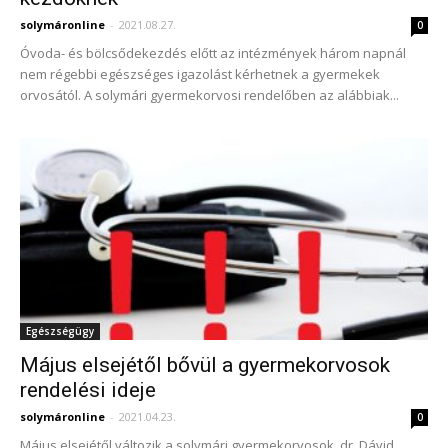
solymáronline
-
2021.08.27.
0
Óvoda- és bölcsődekezdés előtt az intézmények három napnál
nem régebbi egészséges igazolást kérhetnek a gyermekek
orvosától. A solymári gyermekorvosi rendelőben az alábbiak...
Egészségügy
Május elsejétől bővül a gyermekorvosok
rendelési ideje
solymáronline
-
2021.04.23.
0
Május elsejétől változik a solymári gyermekorvosok, dr. Dávid