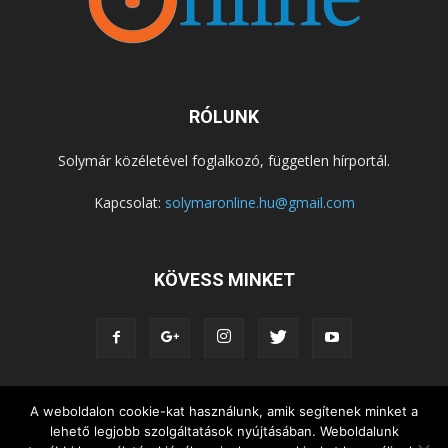
RÓLUNK
Solymár közéletével foglalkozó, független hírportál.
Kapcsolat:
solymaronline.hu@gmail.com
KÖVESS MINKET
KÖZÉLET
KÖZÖSSÉGEK
SZABADIDŐ
A weboldalon cookie-kat használunk, amik segítenek minket a
lehető legjobb szolgáltatások nyújtásában. Weboldalunk
NEMZETISÉG, HELYTÖRTÉNET
RIPORTOK