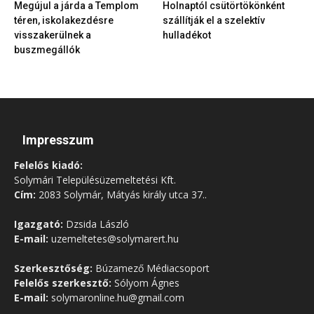
Megújul a járda a Templom
Holnaptól csütörtökönként
téren, iskolakezdésre
szállítják el a szelektív
visszakerülnek a
hulladékot
buszmegállók
Impresszum
Felelős kiadó:
Solymári Településüzemeltetési Kft.
Cím:
2083 Solymár, Mátyás király utca 37..
Igazgató:
Dzsida László
E-mail:
uzemeltetes@solymarert.hu
Szerkesztőség:
Búzamező Médiacsoport
Felelős szerkesztő:
Sólyom Ágnes
E-mail:
solymaronline.hu@gmail.com