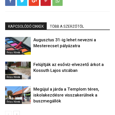
KAPCSOLÓDÓ CIKKEK
TÖBB A SZERZŐTŐL
Augusztus 31-ig lehet nevezni a
Mesterecset pályázatra
Friss Hírek
Felújítják az esővíz-elvezető árkot a
Kossuth Lajos utcában
Friss Hírek
Megújul a járda a Templom téren,
iskolakezdésre visszakerülnek a
buszmegállók
Friss Hírek