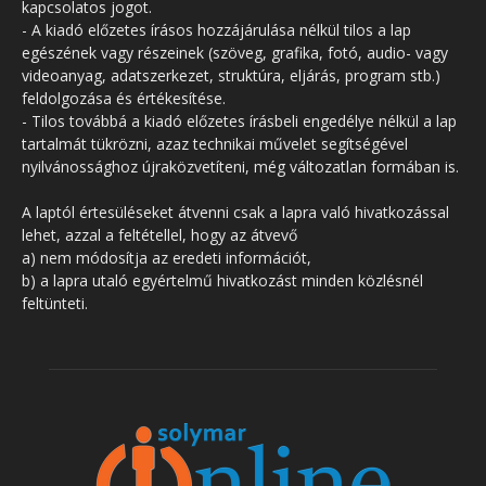
kapcsolatos jogot.
- A kiadó előzetes írásos hozzájárulása nélkül tilos a lap
egészének vagy részeinek (szöveg, grafika, fotó, audio- vagy
videoanyag, adatszerkezet, struktúra, eljárás, program stb.)
feldolgozása és értékesítése.
- Tilos továbbá a kiadó előzetes írásbeli engedélye nélkül a lap
tartalmát tükrözni, azaz technikai művelet segítségével
nyilvánossághoz újraközvetíteni, még változatlan formában is.
A laptól értesüléseket átvenni csak a lapra való hivatkozással
lehet, azzal a feltétellel, hogy az átvevő
a) nem módosítja az eredeti információt,
b) a lapra utaló egyértelmű hivatkozást minden közlésnél
feltünteti.