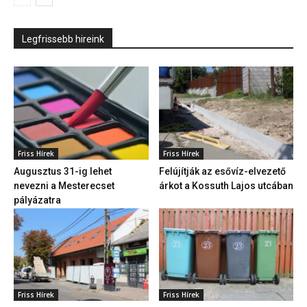
Legfrissebb hireink
Friss Hírek
Friss Hírek
Augusztus 31-ig lehet
Felújítják az esővíz-elvezető
nevezni a Mesterecset
árkot a Kossuth Lajos utcában
pályázatra
Friss Hírek
Friss Hírek