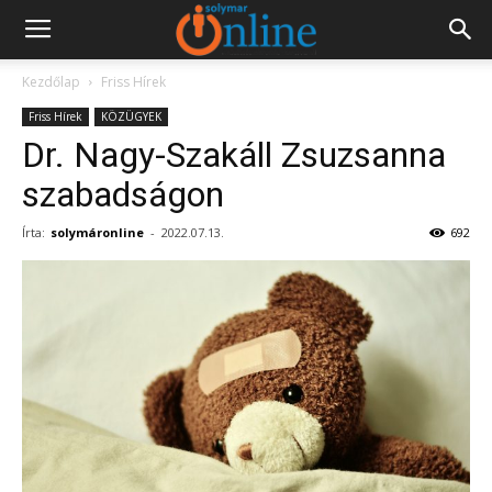
Kezdőlap
Friss Hírek
Friss Hírek
KÖZÜGYEK
Dr. Nagy-Szakáll Zsuzsanna
szabadságon
Írta:
solymáronline
-
2022.07.13.
692