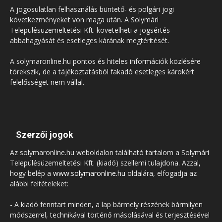
A jogosulatlan felhasználás büntető- és polgári jogi
következményeket von maga után. A Solymári
Településüzemeltetési Kft. követelheti a jogsértés
abbahagyását és esetleges kárának megtérítését.
A solymaronline.hu pontos és hiteles információk közlésére
törekszik, de a tájékoztatásból fakadó esetleges károkért
felelősséget nem vállal.
Szerzői jogok
Az solymaronline.hu weboldalon található tartalom a Solymári
Településüzemeltetési Kft. (kiadó) szellemi tulajdona. Azzal,
hogy belép a
www.solymaronline.hu
oldalára, elfogadja az
alábbi feltételeket:
- A kiadó fenntart minden, a lap bármely részének bármilyen
módszerrel, technikával történő másolásával és terjesztésével