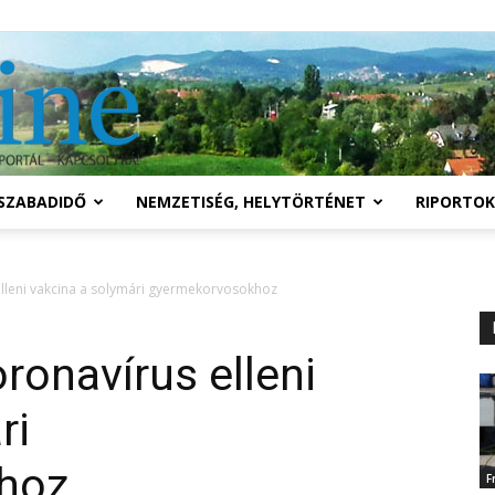
Solymár
SZABADIDŐ
NEMZETISÉG, HELYTÖRTÉNET
RIPORTOK
online
elleni vakcina a solymári gyermekorvosokhoz
ronavírus elleni
ri
hoz
F