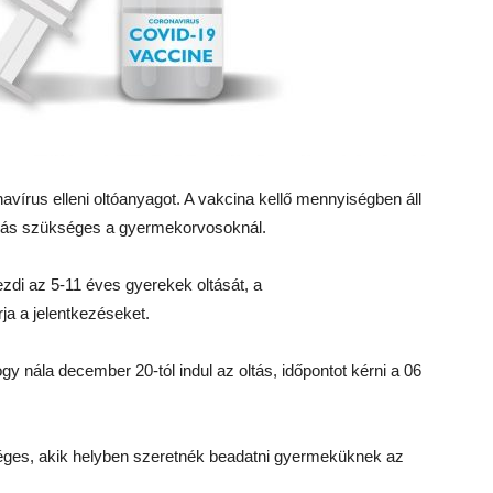
írus elleni oltóanyagot. A vakcina kellő mennyiségben áll
lalás szükséges a gyermekorvosoknál.
di az 5-11 éves gyerekek oltását, a
a a jelentkezéseket.
ogy nála december 20-tól indul az oltás, időpontot kérni a 06
ges, akik helyben szeretnék beadatni gyermeküknek az