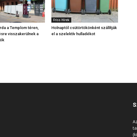
Friss Hírek
árda a Templom téren,
Holnaptól csütörtökönként szállítják
sre visszakerülnek a
el a szelektív hulladékot
ók
S
Az
ta
(k