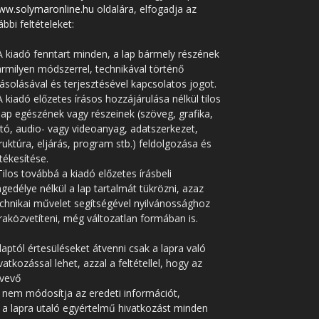
ww.solymaronline.hu
oldalára, elfogadja az
ábbi feltételeket:
A kiadó fenntart minden, a lap bármely részének
rmilyen módszerrel, technikával történő
solásával és terjesztésével kapcsolatos jogot.
A kiadó előzetes írásos hozzájárulása nélkül tilos
lap egészének vagy részeinek (szöveg, grafika,
tó, audio- vagy videoanyag, adatszerkezet,
ruktúra, eljárás, program stb.) feldolgozása és
tékesítése.
Tilos továbbá a kiadó előzetes írásbeli
gedélye nélkül a lap tartalmát tükrözni, azaz
chnikai művelet segítségével nyilvánossághoz
raközvetíteni, még változatlan formában is.
laptól értesüléseket átvenni csak a lapra való
vatkozással lehet, azzal a feltétellel, hogy az
tvevő
 nem módosítja az eredeti információt,
 a lapra utaló egyértelmű hivatkozást minden