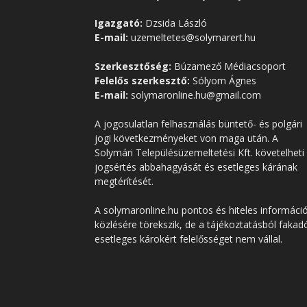
Igazgató:
Dzsida László
E-mail:
uzemeltetes@solymarert.hu
Szerkesztőség:
Búzamező Médiacsoport
Felelős szerkesztő:
Sólyom Ágnes
E-mail:
solymaronline.hu@gmail.com
A jogosulatlan felhasználás büntető- és polgári
jogi következményeket von maga után. A
Solymári Településüzemeltetési Kft. követelheti
jogsértés abbahagyását és esetleges kárának
megtérítését.
A solymaronline.hu pontos és hiteles informáci
közlésére törekszik, de a tájékoztatásból fakad
esetleges károkért felelősséget nem vállal.