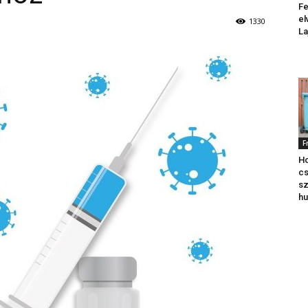
Fe
el
1330
La
F
Ho
cs
sz
hu