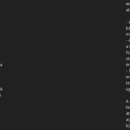
w
al
- 
bá
má
- 
a 
fo
st
 a
ér
- 
en
te
ók
új
ó
A 
hi
á
a)
b)