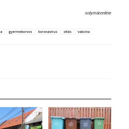
solymáronline
na
gyermekorvos
koronavírus
oltás
vakcina