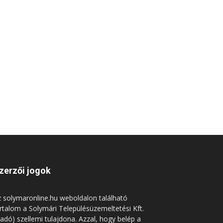
zerzői jogok
 solymaronline.hu weboldalon található
rtalom a Solymári Településüzemeltetési Kft.
iadó) szellemi tulajdona. Azzal, hogy belép a