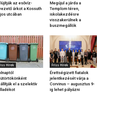
lújítják az esővíz-
Megújul a járda a
vezető árkot a Kossuth
Templom téren,
jos utcában
iskolakezdésre
visszakerülnek a
buszmegállók
riss Hírek
Friss Hírek
lnaptól
Érettségizett fiatalok
ütörtökönként
jelentkezését várja a
állítják el a szelektív
Corvinus – augusztus 9-
lladékot
ig lehet pályázni