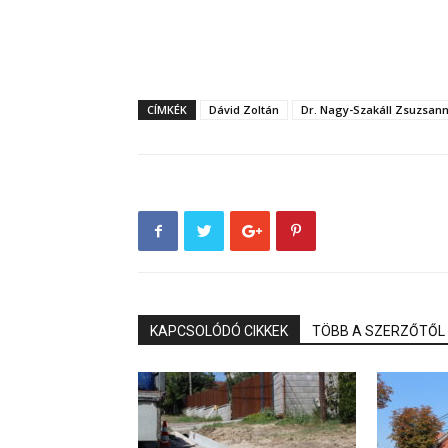
CÍMKÉK
Dávid Zoltán
Dr. Nagy-Szakáll Zsuzsan
KAPCSOLÓDÓ CIKKEK
TÖBB A SZERZŐTŐL