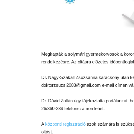
Megkapták a solymári gyermekorvosok a koronav
rendelkezésre. Az oltásra előzetes időpontfog
Dr. Nagy-Szakáll Zsuzsanna karácsony után kez
doktorzsuzsi2083@gmail.com e-mail címen várj
Dr. Dávid Zoltán úgy tájékoztatta portálunkat, h
26/360-239 telefonszámon lehet.
A
központi regisztráció
azok számára is szüksé
oltást.