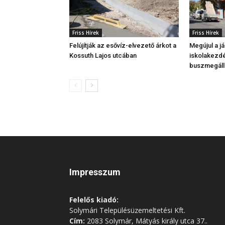
Friss Hírek
Friss Hírek
Felújítják az esővíz-elvezető árkot a
Megújul a j
Kossuth Lajos utcában
iskolakezdé
buszmegáll
Impresszum
Felelős kiadó:
Solymári Településüzemeltetési Kft.
Cím:
2083 Solymár, Mátyás király utca 37..