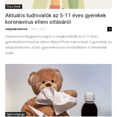
Friss Hírek
Aktuális tudnivalók az 5-11 éves gyerekek
koronavírus elleni oltásáról
solymáronline
-
2021.12.07.
0
Hamarosan Magyarországon is megkezdődik az 5-11 éves
gyerekekkoronavírus elleni oltása Pfizer-vakcinával. A gyerekek az
oltópontokonés a házi gyermekorvosi rendelőkben is felvehetik
majd...
Egészségügy