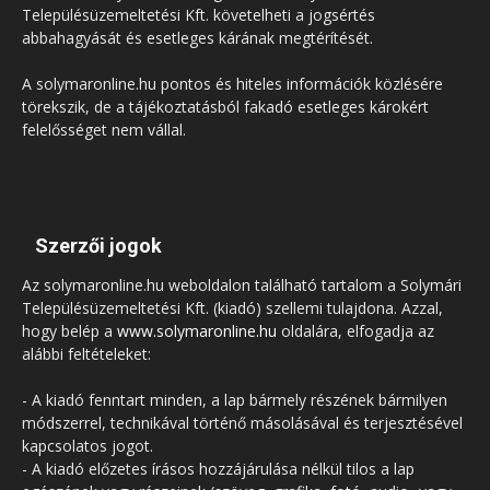
Településüzemeltetési Kft. követelheti a jogsértés
abbahagyását és esetleges kárának megtérítését.
A solymaronline.hu pontos és hiteles információk közlésére
törekszik, de a tájékoztatásból fakadó esetleges károkért
felelősséget nem vállal.
Szerzői jogok
Az solymaronline.hu weboldalon található tartalom a Solymári
Településüzemeltetési Kft. (kiadó) szellemi tulajdona. Azzal,
hogy belép a
www.solymaronline.hu
oldalára, elfogadja az
alábbi feltételeket:
- A kiadó fenntart minden, a lap bármely részének bármilyen
módszerrel, technikával történő másolásával és terjesztésével
kapcsolatos jogot.
- A kiadó előzetes írásos hozzájárulása nélkül tilos a lap