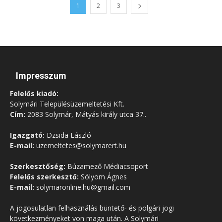
1
2
3
Impresszum
Felelős kiadó:
Solymári Településüzemeltetési Kft.
Cím:
2083 Solymár, Mátyás király utca 37..
Igazgató:
Dzsida László
E-mail:
uzemeltetes@solymarert.hu
Szerkesztőség:
Búzamező Médiacsoport
Felelős szerkesztő:
Sólyom Ágnes
E-mail:
solymaronline.hu@gmail.com
A jogosulatlan felhasználás büntető- és polgári jogi
következményeket von maga után. A Solymári