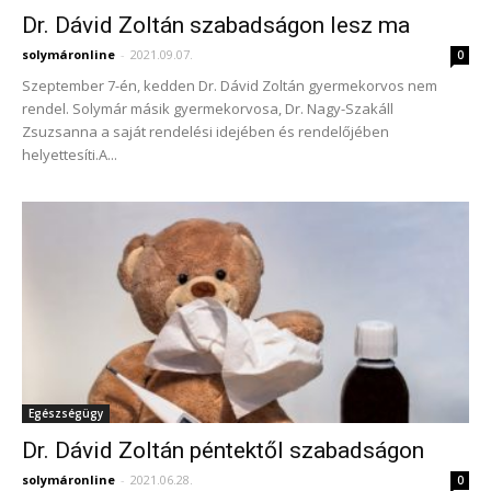
Dr. Dávid Zoltán szabadságon lesz ma
solymáronline
-
2021.09.07.
0
Szeptember 7-én, kedden Dr. Dávid Zoltán gyermekorvos nem
rendel. Solymár másik gyermekorvosa, Dr. Nagy-Szakáll
Zsuzsanna a saját rendelési idejében és rendelőjében
helyettesíti.A...
Egészségügy
Dr. Dávid Zoltán péntektől szabadságon
solymáronline
-
2021.06.28.
0