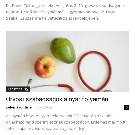
Dr. Dávid Zoltán gyermekorvos július 2–16-ig lesz szabadságon a
nyáron. Ez idő alatt Solymár másik gyermekorvosa, dr. Nagy-
Szakáll Zsuzsanna helyettesíti saját rendelőjében...
Egészségügy
Orvosi szabadságok a nyár folyamán
solymáronline
-
2021.06.23.
0
A solymári házi- és gyermekorvosok 2021 nyarán az alább
olvasható rend szerint lesznek szabadságon. Érdemes már most
felírni saját orvosunk szabadságának idejét,...