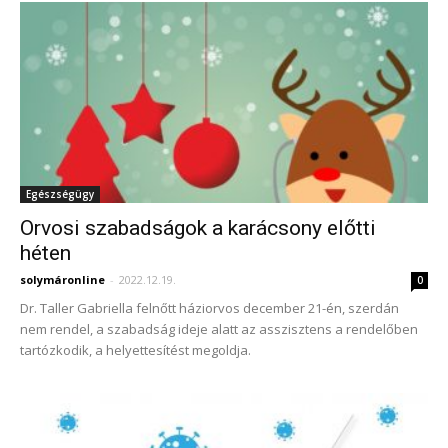
Egészségügy
Orvosi szabadságok a karácsony előtti
héten
solymáronline
-
2022.12.19.
0
Dr. Taller Gabriella felnőtt háziorvos december 21-én, szerdán
nem rendel, a szabadság ideje alatt az asszisztens a rendelőben
tartózkodik, a helyettesítést megoldja.