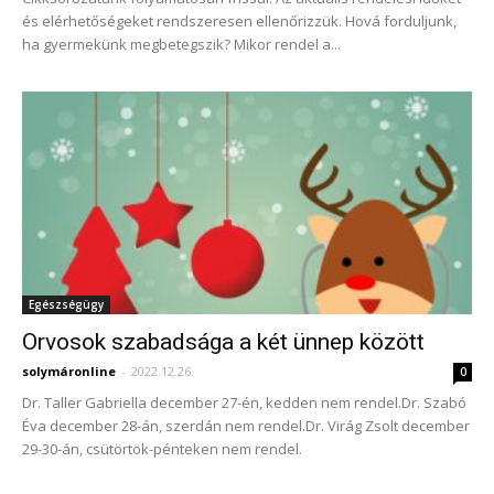
és elérhetőségeket rendszeresen ellenőrizzük. Hová forduljunk,
ha gyermekünk megbetegszik? Mikor rendel a...
Egészségügy
Orvosok szabadsága a két ünnep között
solymáronline
-
2022.12.26.
0
Dr. Taller Gabriella december 27-én, kedden nem rendel.Dr. Szabó
Éva december 28-án, szerdán nem rendel.Dr. Virág Zsolt december
29-30-án, csütörtök-pénteken nem rendel.