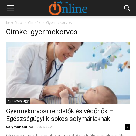
Kezdőlap
Címkék
Gyermekorvos
Címke: gyermekorvos
Egészségügy
Gyermekorvosi rendelők és védőnők –
Egészségügyi kisokos solymáriaknak
Solymár online
-
2026.07.29.
0
Cikksorozatunk folyamatosan frissül. Az aktuális rendelési időket