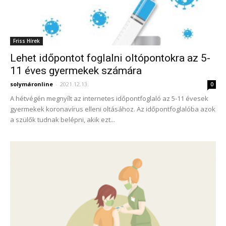
Friss Hírek
Lehet időpontot foglalni oltópontokra az 5-
11 éves gyermekek számára
solymáronline
-
2021.12.13.
0
A hétvégén megnyílt az internetes időpontfoglaló az 5-11 évesek
gyermekek koronavírus elleni oltásához. Az időpontfoglalóba azok
a szülők tudnak belépni, akik ezt...