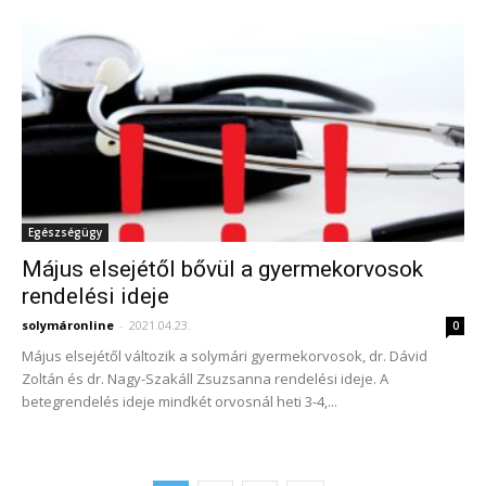
Egészségügy
Május elsejétől bővül a gyermekorvosok
rendelési ideje
solymáronline
-
2021.04.23.
0
Május elsejétől változik a solymári gyermekorvosok, dr. Dávid
Zoltán és dr. Nagy-Szakáll Zsuzsanna rendelési ideje. A
betegrendelés ideje mindkét orvosnál heti 3-4,...