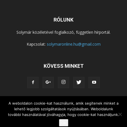
RÓLUNK
Solymár közéletével foglalkozó, független hírportál.
Kapcsolat:
solymaronline.hu@gmail.com
KÖVESS MINKET
KÖZÉLET
KÖZÖSSÉGEK
SZABADIDŐ
A weboldalon cookie-kat használunk, amik segítenek minket a
lehető legjobb szolgáltatások nyújtásában. Weboldalunk
NEMZETISÉG, HELYTÖRTÉNET
RIPORTOK
további használatával jóváhagyja, hogy cookie-kat használjunk.
KÖZÉRDEKŰ INFORMÁCIÓK
Ok
© Copyright 2015 - Solymár Online