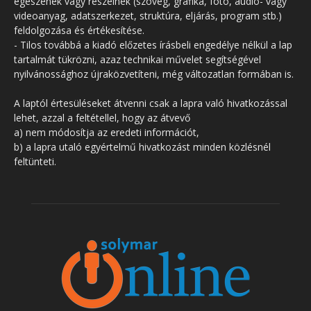
egészének vagy részeinek (szöveg, grafika, fotó, audio- vagy
videoanyag, adatszerkezet, struktúra, eljárás, program stb.)
feldolgozása és értékesítése.
- Tilos továbbá a kiadó előzetes írásbeli engedélye nélkül a lap
tartalmát tükrözni, azaz technikai művelet segítségével
nyilvánossághoz újraközvetíteni, még változatlan formában is.
A laptól értesüléseket átvenni csak a lapra való hivatkozással
lehet, azzal a feltétellel, hogy az átvevő
a) nem módosítja az eredeti információt,
b) a lapra utaló egyértelmű hivatkozást minden közlésnél
feltünteti.