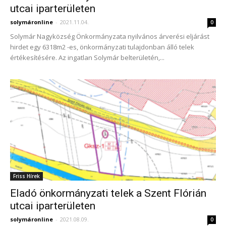
utcai iparterületen
solymáronline
-
2021.11.04.
0
Solymár Nagyközség Önkormányzata nyilvános árverési eljárást
hirdet egy 6318m2 -es, önkormányzati tulajdonban álló telek
értékesítésére. Az ingatlan Solymár belterületén,...
Friss Hírek
Eladó önkormányzati telek a Szent Flórián
utcai iparterületen
solymáronline
-
2021.08.09.
0