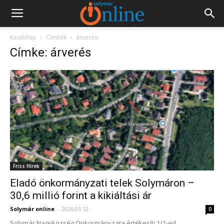
Kezdőlap
Címkék
árverés
Címke: árverés
Friss Hírek
Eladó önkormányzati telek Solymáron –
30,6 millió forint a kikiáltási ár
Solymár online
-
2026.05.12.
0
Solymár Nagyközség Önkormányzata értékesíti 1/1-ed