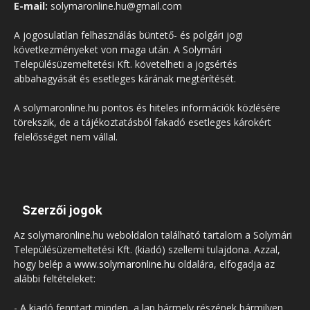
E-mail:
solymaronline.hu@gmail.com
A jogosulatlan felhasználás büntető- és polgári jogi
következményeket von maga után. A Solymári
Településüzemeltetési Kft. követelheti a jogsértés
abbahagyását és esetleges kárának megtérítését.
A solymaronline.hu pontos és hiteles információk közlésére
törekszik, de a tájékoztatásból fakadó esetleges károkért
felelősséget nem vállal.
Szerzői jogok
Az solymaronline.hu weboldalon található tartalom a Solymári
Településüzemeltetési Kft. (kiadó) szellemi tulajdona. Azzal,
hogy belép a
www.solymaronline.hu
oldalára, elfogadja az
alábbi feltételeket:
- A kiadó fenntart minden, a lap bármely részének bármilyen