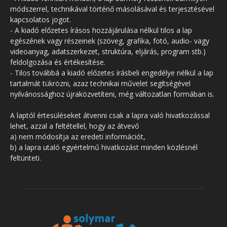
módszerrel, technikával történő másolásával és terjesztésével
kapcsolatos jogot.
- A kiadó előzetes írásos hozzájárulása nélkül tilos a lap
egészének vagy részeinek (szöveg, grafika, fotó, audio- vagy
videoanyag, adatszerkezet, struktúra, eljárás, program stb.)
feldolgozása és értékesítése.
- Tilos továbbá a kiadó előzetes írásbeli engedélye nélkül a lap
tartalmát tükrözni, azaz technikai művelet segítségével
nyilvánossághoz újraközvetíteni, még változatlan formában is.
A laptól értesüléseket átvenni csak a lapra való hivatkozással
lehet, azzal a feltétellel, hogy az átvevő
a) nem módosítja az eredeti információt,
b) a lapra utaló egyértelmű hivatkozást minden közlésnél
feltünteti.