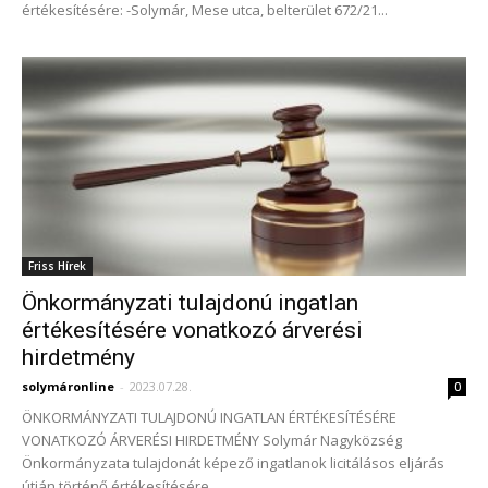
értékesítésére: -Solymár, Mese utca, belterület 672/21...
Friss Hírek
Önkormányzati tulajdonú ingatlan
értékesítésére vonatkozó árverési
hirdetmény
solymáronline
-
2023.07.28.
0
ÖNKORMÁNYZATI TULAJDONÚ INGATLAN ÉRTÉKESÍTÉSÉRE
VONATKOZÓ ÁRVERÉSI HIRDETMÉNY Solymár Nagyközség
Önkormányzata tulajdonát képező ingatlanok licitálásos eljárás
útján történő értékesítésére.