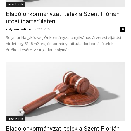
Friss Hírek
Eladó önkormányzati telek a Szent Flórián
utcai iparterületen
solymáronline
-
2022.04.28.
0
Solymár Nagyközség Önkormányzata nyilvános árverési eljárást
hirdet egy 6318 m2 -es, önkormányzati tulajdonban álló telek
értékesítésére. Az ingatlan Solymár...
Friss Hírek
Eladó önkormányzati telek a Szent Flórián