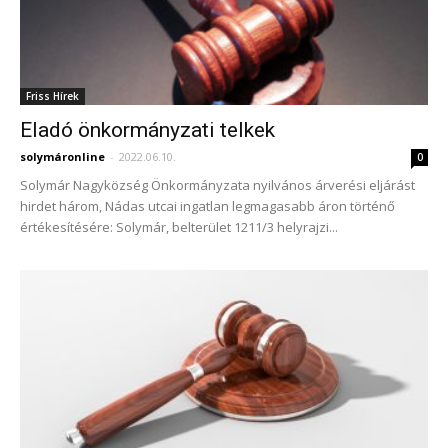
Friss Hírek
Eladó önkormányzati telkek
solymáronline
-
2022.06.10.
0
Solymár Nagyközség Önkormányzata nyilvános árverési eljárást
hirdet három, Nádas utcai ingatlan legmagasabb áron történő
értékesítésére: Solymár, belterület 1211/3 helyrajzi...