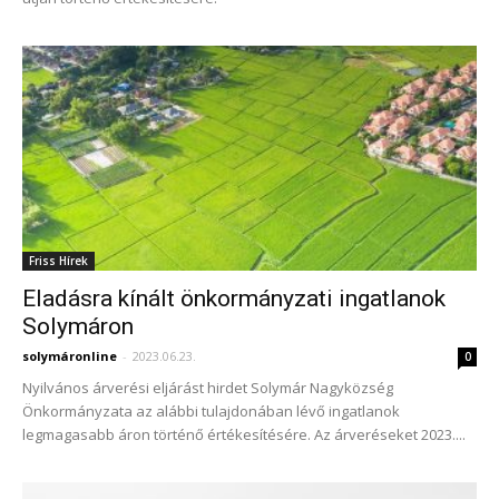
Friss Hírek
Eladásra kínált önkormányzati ingatlanok
Solymáron
solymáronline
-
2023.06.23.
0
Nyilvános árverési eljárást hirdet Solymár Nagyközség
Önkormányzata az alábbi tulajdonában lévő ingatlanok
legmagasabb áron történő értékesítésére. Az árveréseket 2023....