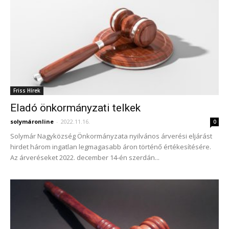
Friss Hírek
Eladó önkormányzati telkek
solymáronline
-
2022.11.16.
0
Solymár Nagyközség Önkormányzata nyilvános árverési eljárást
hirdet három ingatlan legmagasabb áron történő értékesítésére.
Az árveréseket 2022. december 14-én szerdán...