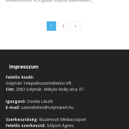
értékesítésére. Az ingatlan Solymár belterületén,...
1
2
Impresszum
Felelős kiadó:
Solymári Településüzemeltetési Kft.
Cím:
2083 Solymár, Mátyás király utca 37..
Igazgató:
Dzsida László
E-mail:
uzemeltetes@solymarert.hu
Szerkesztőség:
Búzamező Médiacsoport
Felelős szerkesztő:
Sólyom Ágnes