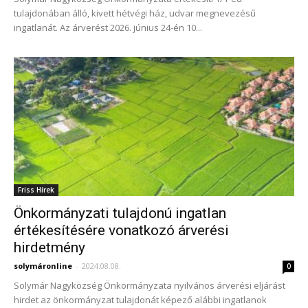
tulajdonában álló, kivett hétvégi ház, udvar megnevezésű
ingatlanát. Az árverést 2026. június 24-én 10...
Friss Hírek
Önkormányzati tulajdonú ingatlan
értékesítésére vonatkozó árverési
hirdetmény
solymáronline
-
2024.08.08.
0
Solymár Nagyközség Önkormányzata nyilvános árverési eljárást
hirdet az önkormányzat tulajdonát képező alábbi ingatlanok