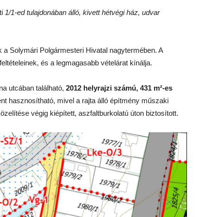
ti
1/1-ed tulajdonában álló, kivett hétvégi ház, udvar
ák a Solymári Polgármesteri Hivatal nagytermében. A
feltételeinek, és a legmagasabb vételárat kínálja.
na utcában található,
2012 helyrajzi számú, 431 m²-es
ként hasznosítható, mivel a rajta álló építmény műszaki
zelítése végig kiépített, aszfaltburkolatú úton biztosított.