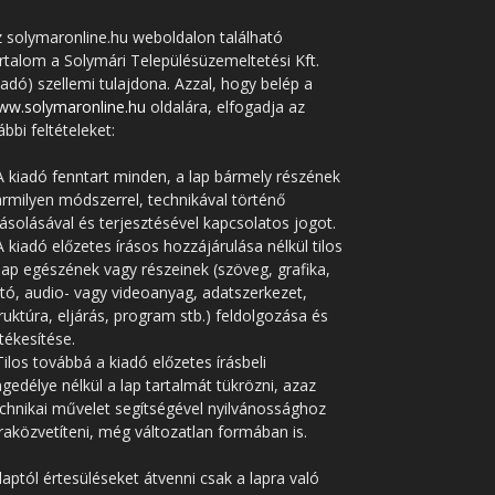
 solymaronline.hu weboldalon található
rtalom a Solymári Településüzemeltetési Kft.
iadó) szellemi tulajdona. Azzal, hogy belép a
ww.solymaronline.hu
oldalára, elfogadja az
ábbi feltételeket:
A kiadó fenntart minden, a lap bármely részének
rmilyen módszerrel, technikával történő
solásával és terjesztésével kapcsolatos jogot.
A kiadó előzetes írásos hozzájárulása nélkül tilos
lap egészének vagy részeinek (szöveg, grafika,
tó, audio- vagy videoanyag, adatszerkezet,
ruktúra, eljárás, program stb.) feldolgozása és
tékesítése.
Tilos továbbá a kiadó előzetes írásbeli
gedélye nélkül a lap tartalmát tükrözni, azaz
chnikai művelet segítségével nyilvánossághoz
raközvetíteni, még változatlan formában is.
laptól értesüléseket átvenni csak a lapra való