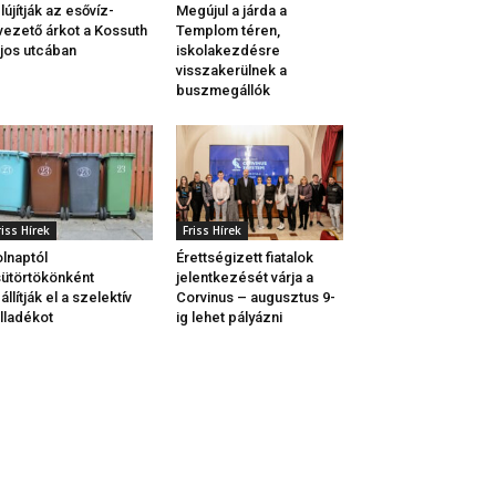
lújítják az esővíz-
Megújul a járda a
vezető árkot a Kossuth
Templom téren,
jos utcában
iskolakezdésre
visszakerülnek a
buszmegállók
riss Hírek
Friss Hírek
lnaptól
Érettségizett fiatalok
ütörtökönként
jelentkezését várja a
állítják el a szelektív
Corvinus – augusztus 9-
lladékot
ig lehet pályázni