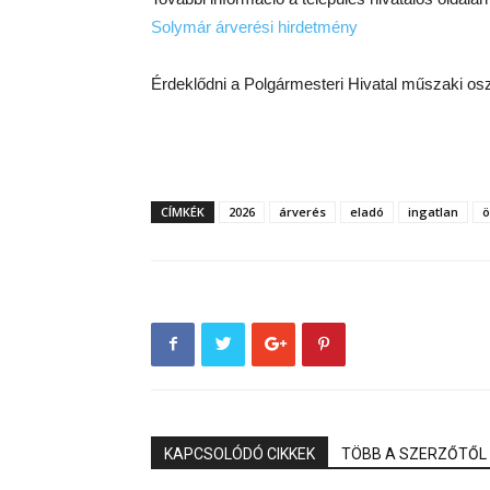
Solymár árverési hirdetmény
Érdeklődni a Polgármesteri Hivatal műszaki osz
CÍMKÉK
2026
árverés
eladó
ingatlan
ö
KAPCSOLÓDÓ CIKKEK
TÖBB A SZERZŐTŐL