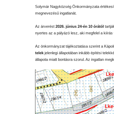
Solymár Nagyközség Önkormányzata értékesí
megnevezésű ingatlanát.
Az árverést
2026. június 24-én 10 órától
tartj
nyertes az a pályázó lesz, aki megfelel a kiírás 
Az önkormányzat tájékoztatása szerint a Kápol
telek
jelenlegi állapotában inkább építési telek
állapota miatt bontásra szorul. Az ingatlan megkö