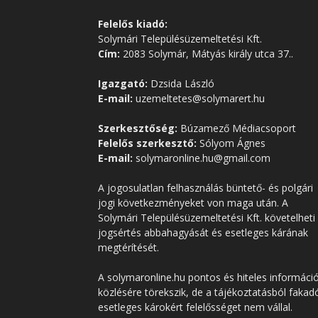
Felelős kiadó:
Solymári Településüzemeltetési Kft.
Cím:
2083 Solymár, Mátyás király utca 37..
Igazgató:
Dzsida László
E-mail:
uzemeltetes@solymarert.hu
Szerkesztőség:
Búzamező Médiacsoport
Felelős szerkesztő:
Sólyom Ágnes
E-mail:
solymaronline.hu@gmail.com
A jogosulatlan felhasználás büntető- és polgári
jogi következményeket von maga után. A
Solymári Településüzemeltetési Kft. követelheti
jogsértés abbahagyását és esetleges kárának
megtérítését.
A solymaronline.hu pontos és hiteles informáci
közlésére törekszik, de a tájékoztatásból fakad
esetleges károkért felelősséget nem vállal.