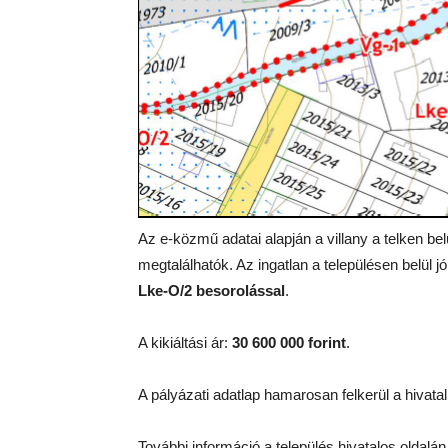
Az e-közmű adatai alapján a villany a telken be
megtalálhatók. Az ingatlan a településen belül j
Lke-O/2 besorolással
.
A kikiáltási ár:
30 600 000 forint
.
A pályázati adatlap hamarosan felkerül a hivatal
További információ a település hivatalos oldalán 