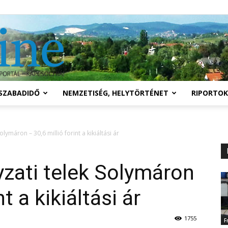
Solymár
SZABADIDŐ
NEMZETISÉG, HELYTÖRTÉNET
RIPORTOK
online
ymáron – 30,6 millió forint a kikiáltási ár
zati telek Solymáron
t a kikiáltási ár
1755
F