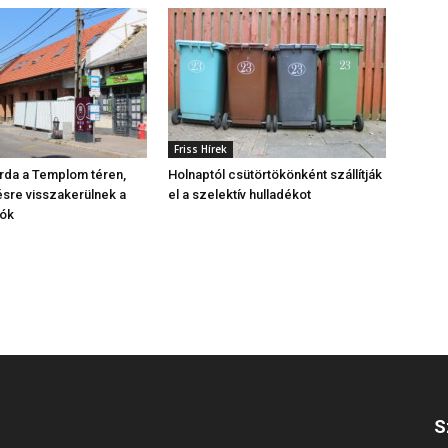
Friss Hírek
árda a Templom téren,
Holnaptól csütörtökönként szállítják
sre visszakerülnek a
el a szelektív hulladékot
ók
S