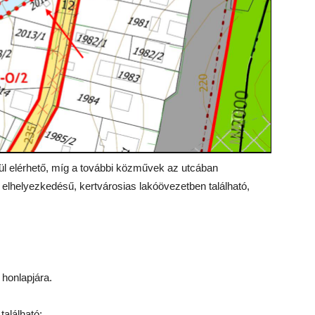
lül elérhető, míg a további közművek az utcában
ó elhelyezkedésű, kertvárosias lakóövezetben található,
 honlapjára.
található: