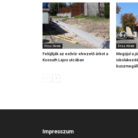
Friss Hírek
Friss Hírek
Felújítják az esővíz-elvezető árkot a
Megújul a j
Kossuth Lajos utcában
iskolakezdé
buszmegáll
Impresszum