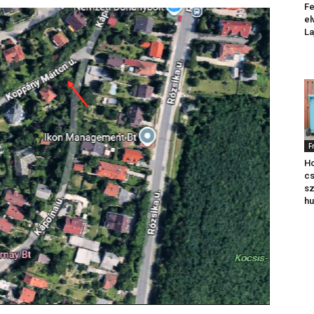
Fe
el
La
F
Ho
cs
sz
hu