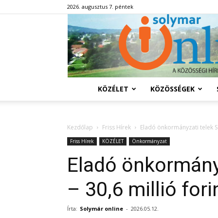
2026. augusztus 7. péntek
KÖZÉLET
KÖZÖSSÉGEK
Kezdőlap
Friss Hírek
Eladó önkormányzati telek Sol
Friss Hírek
KÖZÉLET
Önkormányzat
Eladó önkormány
– 30,6 millió forin
Írta:
Solymár online
-
2026.05.12.