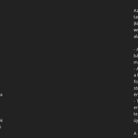
Az
ta
(k
w
al
- 
bá
má
- 
a 
fo
st
 a
ér
- 
en
te
ók
új
ó
A 