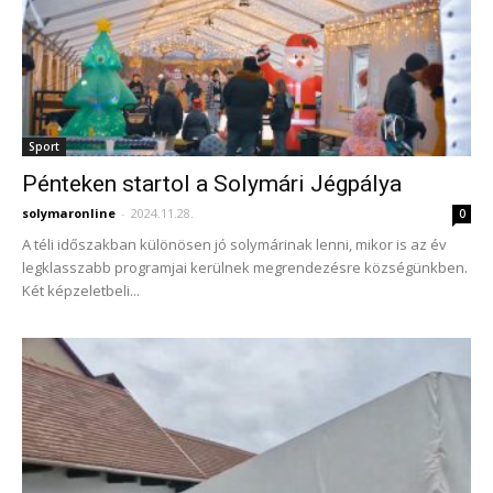
Sport
Pénteken startol a Solymári Jégpálya
solymaronline
-
2024.11.28.
0
A téli időszakban különösen jó solymárinak lenni, mikor is az év
legklasszabb programjai kerülnek megrendezésre községünkben.
Két képzeletbeli...