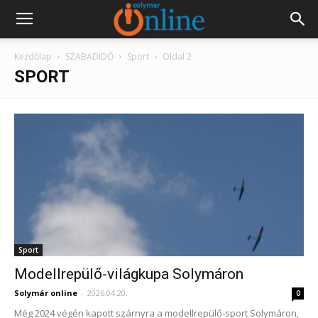
Kezdőlap
SZABADIDŐ
Sport
Oldal 2
SPORT
Sport
Modellrepülő-világkupa Solymáron
Solymár online
-
2026.04.20.
0
Még 2024 végén kapott szárnyra a modellrepülő-sport Solymáron,