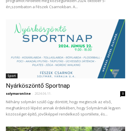
programot hirdetett meg községünkben 2024. október 5-
én,szombaton a Fészek Csarnokban. A...
Sport
Nyárköszöntő Sportnap
solymaronline
-
2024.06.11.
0
Néhány solymári szülő úgy döntött, hogy megteszik az első,
meghatározó lépést annak érdekében, hogy Solymárnak legyen
közösséget építő, jövőképpel rendelkező sportélete, és...