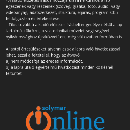
- A kiadó előzetes írásos hozzájárulása nélkül tilos a lap
egészének vagy részeinek (szöveg, grafika, fotó, audio- vagy
videoanyag, adatszerkezet, struktúra, eljárás, program stb.)
feldolgozása és értékesítése.
- Tilos továbbá a kiadó előzetes írásbeli engedélye nélkül a lap
tartalmát tükrözni, azaz technikai művelet segítségével
nyilvánossághoz újraközvetíteni, még változatlan formában is.
A laptól értesüléseket átvenni csak a lapra való hivatkozással
lehet, azzal a feltétellel, hogy az átvevő
a) nem módosítja az eredeti információt,
b) a lapra utaló egyértelmű hivatkozást minden közlésnél
feltünteti.