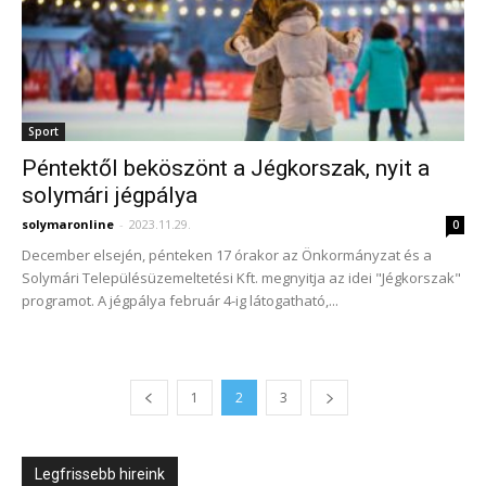
Sport
Péntektől beköszönt a Jégkorszak, nyit a
solymári jégpálya
solymaronline
-
2023.11.29.
0
December elsején, pénteken 17 órakor az Önkormányzat és a
Solymári Településüzemeltetési Kft. megnyitja az idei "Jégkorszak"
programot. A jégpálya február 4-ig látogatható,...
1
2
3
Legfrissebb hireink