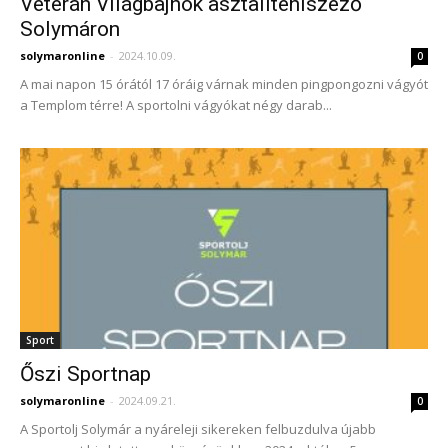
Veterán Világbajnok asztaliteniszező
Solymáron
solymaronline
-
2024.10.09.
0
A mai napon 15 órától 17 óráig várnak minden pingpongozni vágyót
a Templom térre! A sportolni vágyókat négy darab...
Sport
Őszi Sportnap
solymaronline
-
2024.09.21.
0
A Sportolj Solymár a nyáreleji sikereken felbuzdulva újabb