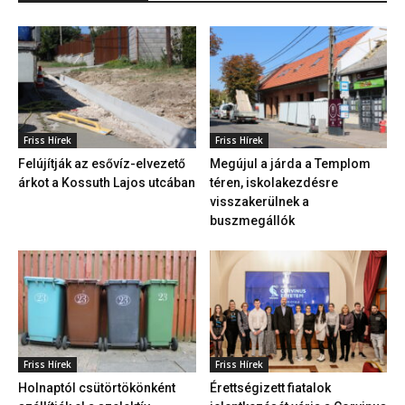
Friss Hírek
Friss Hírek
Felújítják az esővíz-elvezető
Megújul a járda a Templom
árkot a Kossuth Lajos utcában
téren, iskolakezdésre
visszakerülnek a
buszmegállók
Friss Hírek
Friss Hírek
Holnaptól csütörtökönként
Érettségizett fiatalok