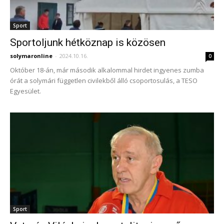
Sport
Sportoljunk hétköznap is közösen
solymaronline
-
2024.10.16.
0
Október 18-án, már második alkalommal hirdet ingyenes zumba
órát a solymári független civilekből álló csoportosulás, a TESO
Egyesület.
Sport