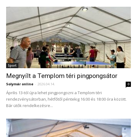
Sport
Megnyílt a Templom téri pingpongsátor
Solymár online
-
2026.04.14.
0
Április 13-tól újra lehet pingpongozni a Templom téri
rendezvénysátorban, hétfőtől péntekig 16:00 és 18:00 óra között.
Bár ütők rendelkezésre...