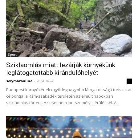
Sport
Sziklaomlás miatt lezárják környékünk
leglátogatottabb kirándulóhelyét
solymáronline
-
2024.04.24.
0
Budapest környékének egyik legnagyobb látogatottságú turisztikai
célpontja, a Rám-szakadék területén az elmúlt napokban
sziklaomlás történt. Az eset nem járt személyi sérüléssel. A...