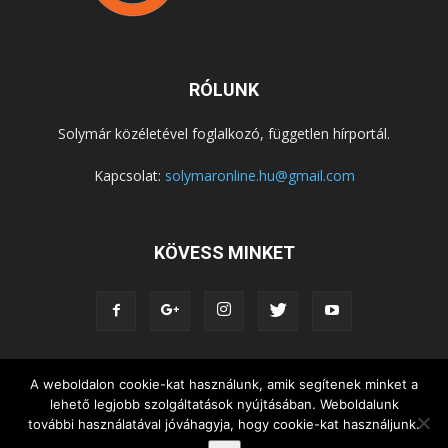
RÓLUNK
Solymár közéletével foglalkozó, független hírportál.
Kapcsolat:
solymaronline.hu@gmail.com
KÖVESS MINKET
A weboldalon cookie-kat használunk, amik segítenek minket a
KÖZÉLET
KÖZÖSSÉGEK
SZABADIDŐ
lehető legjobb szolgáltatások nyújtásában. Weboldalunk
NEMZETISÉG, HELYTÖRTÉNET
RIPORTOK
további használatával jóváhagyja, hogy cookie-kat használjunk.
KÖZÉRDEKŰ INFORMÁCIÓK