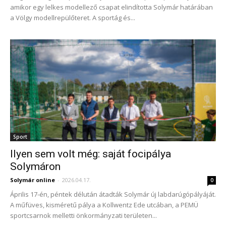
amikor egy lelkes modellező csapat elindította Solymár határában
a Völgy modellrepülőteret. A sportág és...
Sport
Ilyen sem volt még: saját focipálya
Solymáron
Solymár online
-
2026.04.17.
0
Április 17-én, péntek délután átadták Solymár új labdarúgópályáját.
A műfüves, kisméretű pálya a Kollwentz Ede utcában, a PEMÜ
sportcsarnok melletti önkormányzati területen...