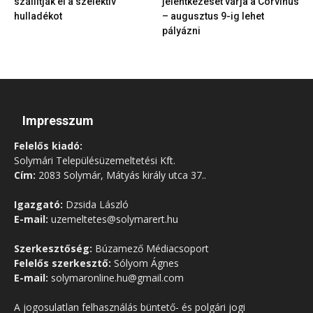
szállítják el a szelektív
jelentkezését várja a Corvinus
hulladékot
– augusztus 9-ig lehet
pályázni
Impresszum
Felelős kiadó:
Solymári Településüzemeltetési Kft.
Cím:
2083 Solymár, Mátyás király utca 37..
Igazgató:
Dzsida László
E-mail:
uzemeltetes@solymarert.hu
Szerkesztőség:
Búzamező Médiacsoport
Felelős szerkesztő:
Sólyom Ágnes
E-mail:
solymaronline.hu@gmail.com
A jogosulatlan felhasználás büntető- és polgári jogi