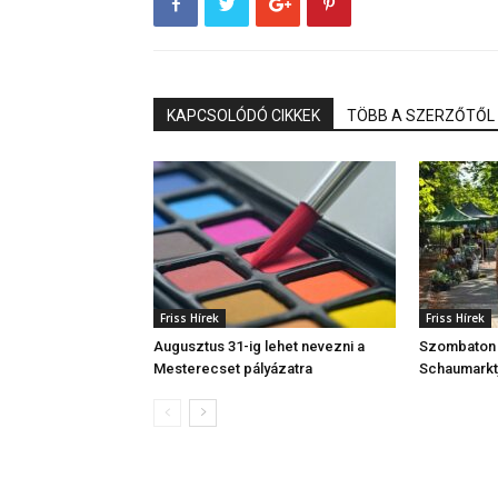
KAPCSOLÓDÓ CIKKEK
TÖBB A SZERZŐTŐL
Friss Hírek
Friss Hírek
Augusztus 31-ig lehet nevezni a
Szombaton r
Mesterecset pályázatra
Schaumarkt