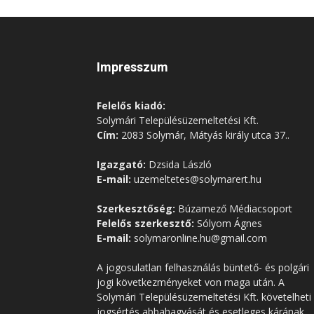
Impresszum
Felelős kiadó:
Solymári Településüzemeltetési Kft.
Cím:
2083 Solymár, Mátyás király utca 37..
Igazgató:
Dzsida László
E-mail:
uzemeltetes@solymarert.hu
Szerkesztőség:
Búzamező Médiacsoport
Felelős szerkesztő:
Sólyom Ágnes
E-mail:
solymaronline.hu@gmail.com
A jogosulatlan felhasználás büntető- és polgári
jogi következményeket von maga után. A
Solymári Településüzemeltetési Kft. követelheti
jogsértés abbahagyását és esetleges kárának