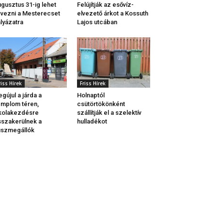
gusztus 31-ig lehet
Felújítják az esővíz-
vezni a Mesterecset
elvezető árkot a Kossuth
lyázatra
Lajos utcában
riss Hírek
Friss Hírek
gújul a járda a
Holnaptól
mplom téren,
csütörtökönként
kolakezdésre
szállítják el a szelektív
sszakerülnek a
hulladékot
uszmegállók