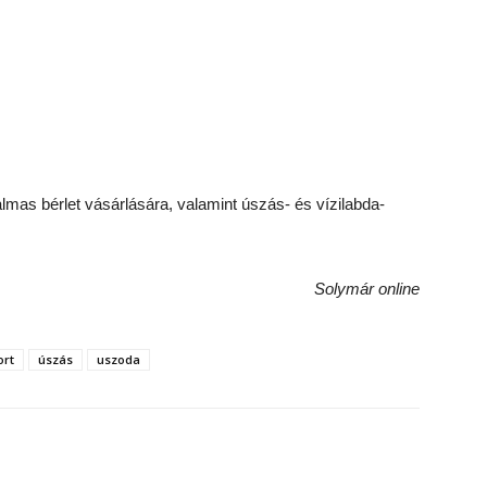
almas bérlet vásárlására, valamint úszás- és vízilabda-
Solymár online
ort
úszás
uszoda