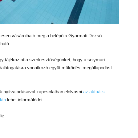
esen vásárolható meg a belépő a Gyarmati Dezső
tható.
y tájékoztatta szerkesztőségünket, hogy a solymári
odalátogatásra vonatkozó együttműködési megállapodást
 nyitvatartásával kapcsolatban elolvasni
az aktuális
lán
lehet informálódni.
k: