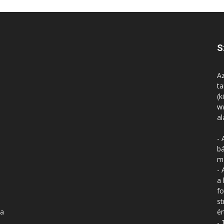
S
Az
ta
(k
w
al
- 
bá
má
- 
a 
fo
st
 a
ér
- 