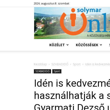
2026. augusztus 8. szombat
KÖZÉLET
KÖZÖSSÉGEK
Kezdőlap
SZABADIDŐ
Sport
Idén is kedvezmé
SZABADIDŐ
Sport
Idén is kedvezm
használhatják a 
Gyarmati Dezső 