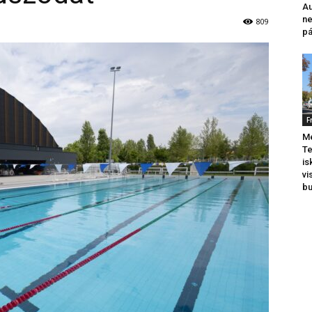
Au
ne
809
pá
F
Me
Te
is
vi
b