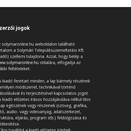
zerzői jogok
 solymaronline.hu weboldalon található
rtalom a Solymári Településüzemeltetési Kft.
iadó) szellemi tulajdona. Azzal, hogy belép a
ww.solymaronline.hu
oldalára, elfogadja az
ábbi feltételeket:
A kiadó fenntart minden, a lap bármely részének
rmilyen módszerrel, technikával történő
solásával és terjesztésével kapcsolatos jogot.
A kiadó előzetes írásos hozzájárulása nélkül tilos
lap egészének vagy részeinek (szöveg, grafika,
tó, audio- vagy videoanyag, adatszerkezet,
ruktúra, eljárás, program stb.) feldolgozása és
tékesítése.
Tilos továbbá a kiadó előzetes írásbeli