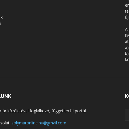
en
te
ók
új
ó
A 
hi
á
a)
b)
kö
LUNK
K
már közéletével foglalkozó, független hírportál.
solat:
solymaronline.hu@gmail.com