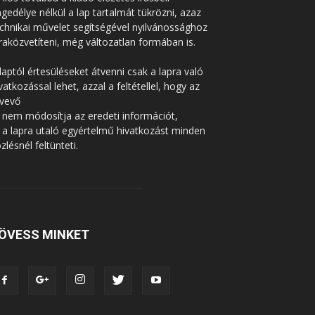
gedélye nélkül a lap tartalmát tükrözni, azaz
chnikai művelet segítségével nyilvánossághoz
raközvetíteni, még változatlan formában is.
laptól értesüléseket átvenni csak a lapra való
vatkozással lehet, azzal a feltétellel, hogy az
tvevő
 nem módosítja az eredeti információt,
 a lapra utaló egyértelmű hivatkozást minden
zlésnél feltünteti.
ÖVESS MINKET