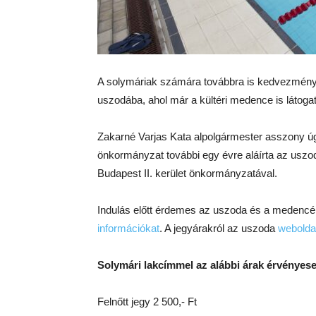
A solymáriak számára továbbra is kedvezmény
uszodába, ahol már a kültéri medence is látoga
Zakarné Varjas Kata alpolgármester asszony úg
önkormányzat további egy évre aláírta az usz
Budapest II. kerület önkormányzatával.
Indulás előtt érdemes az uszoda és a medencék
információkat
. A jegyárakról az uszoda
webolda
Solymári lakcímmel az alábbi árak érvényese
Felnőtt jegy 2 500,- Ft