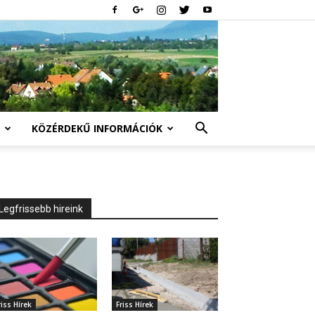
KÖZÉRDEKŰ INFORMÁCIÓK
Legfrissebb hireink
riss Hírek
Friss Hírek