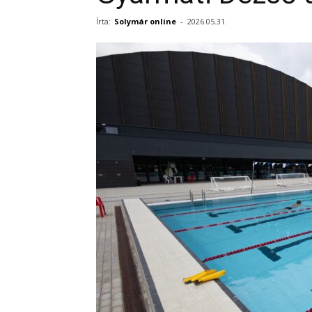
Írta:
Solymár online
-
2026.05.31.