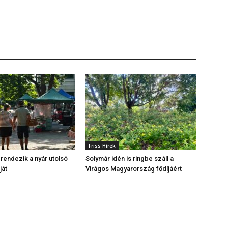
Friss Hírek
endezik a nyár utolsó
Solymár idén is ringbe száll a
ját
Virágos Magyarország fődíjáért