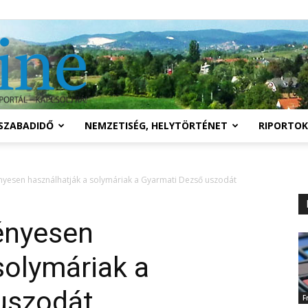
Solymár
SZABADIDŐ
NEMZETISÉG, HELYTÖRTÉNET
RIPORTOK
online
nyesen használhatják a solymáriak a Gyarmati Dezső uszodát
ényesen
solymáriak a
uszodát
F