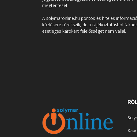
megtérítését.
A solymaronline.hu pontos és hiteles informáci
közlésére törekszik, de a tájékoztatásból fakad
esetleges károkért felelősséget nem vállal.
RÓ
Soly
Kapc