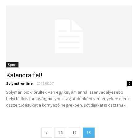
Sport
Kalandra fel!
Solymáronline
-
2015.08.07.
0
Solymári bicikliőrültek Van egy kis, ám annál szenvedélyesebb
helyi biciklis társaság, melynek tagjai időnként versenyeken mérik
össze tudásukat a környező hegyekben, sőt díjakat is osztanak...
16
17
18