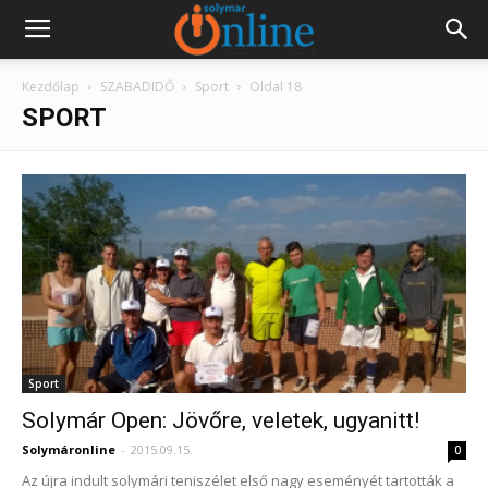
Kezdőlap
SZABADIDŐ
Sport
Oldal 18
SPORT
Sport
Solymár Open: Jövőre, veletek, ugyanitt!
Solymáronline
-
2015.09.15.
0
Az újra indult solymári teniszélet első nagy eseményét tartották a