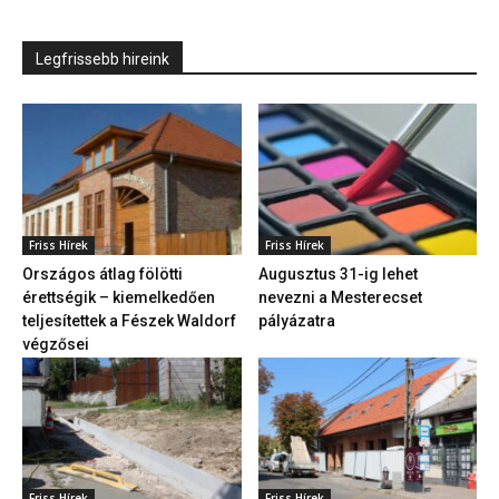
Legfrissebb hireink
Friss Hírek
Friss Hírek
Országos átlag fölötti
Augusztus 31-ig lehet
érettségik – kiemelkedően
nevezni a Mesterecset
teljesítettek a Fészek Waldorf
pályázatra
végzősei
Friss Hírek
Friss Hírek