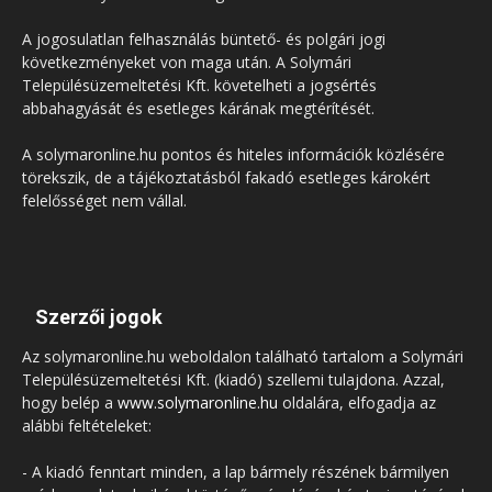
A jogosulatlan felhasználás büntető- és polgári jogi
következményeket von maga után. A Solymári
Településüzemeltetési Kft. követelheti a jogsértés
abbahagyását és esetleges kárának megtérítését.
A solymaronline.hu pontos és hiteles információk közlésére
törekszik, de a tájékoztatásból fakadó esetleges károkért
felelősséget nem vállal.
Szerzői jogok
Az solymaronline.hu weboldalon található tartalom a Solymári
Településüzemeltetési Kft. (kiadó) szellemi tulajdona. Azzal,
hogy belép a
www.solymaronline.hu
oldalára, elfogadja az
alábbi feltételeket:
- A kiadó fenntart minden, a lap bármely részének bármilyen