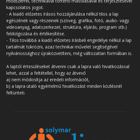
módszerrel, technikával történő másolásával és terjesztésével
kapcsolatos jogot.
- A kiadó előzetes írásos hozzájárulása nélkül tilos a lap
egészének vagy részeinek (szöveg, grafika, fotó, audio- vagy
videoanyag, adatszerkezet, struktúra, eljárás, program stb.)
feldolgozása és értékesítése.
- Tilos továbbá a kiadó előzetes írásbeli engedélye nélkül a lap
tartalmát tükrözni, azaz technikai művelet segítségével
nyilvánossághoz újraközvetíteni, még változatlan formában is.
A laptól értesüléseket átvenni csak a lapra való hivatkozással
lehet, azzal a feltétellel, hogy az átvevő
a) nem módosítja az eredeti információt,
b) a lapra utaló egyértelmű hivatkozást minden közlésnél
feltünteti.