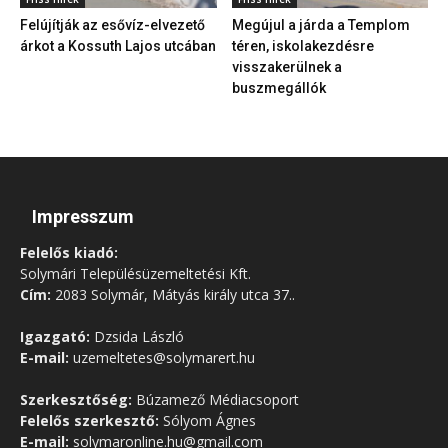
Felújítják az esővíz-elvezető
Megújul a járda a Templom
árkot a Kossuth Lajos utcában
téren, iskolakezdésre
visszakerülnek a
buszmegállók
Impresszum
Felelős kiadó:
Solymári Településüzemeltetési Kft.
Cím:
2083 Solymár, Mátyás király utca 37..
Igazgató:
Dzsida László
E-mail:
uzemeltetes@solymarert.hu
Szerkesztőség:
Búzamező Médiacsoport
Felelős szerkesztő:
Sólyom Ágnes
E-mail:
solymaronline.hu@gmail.com