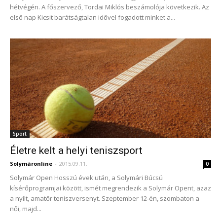
hétvégén. A főszervező, Tordai Miklós beszámolója következik. Az
első nap Kicsit barátságtalan idővel fogadott minket a...
Sport
Életre kelt a helyi teniszsport
Solymáronline
-
2015.09.11.
0
Solymár Open Hosszú évek után, a Solymári Búcsú
kísérőprogramjai között, ismét megrendezik a Solymár Opent, azaz
a nyílt, amatőr teniszversenyt. Szeptember 12-én, szombaton a
női, majd...