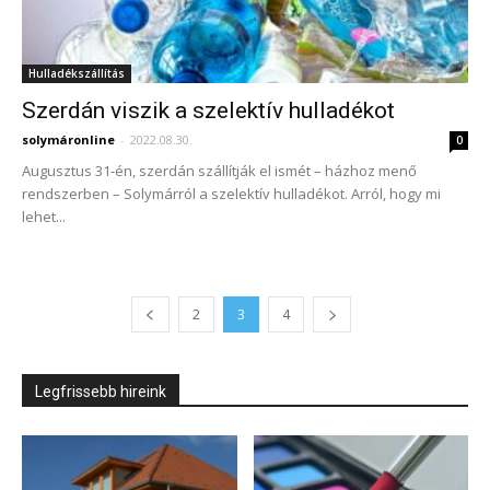
Hulladékszállítás
Szerdán viszik a szelektív hulladékot
solymáronline
-
2022.08.30.
0
Augusztus 31-én, szerdán szállítják el ismét – házhoz menő
rendszerben – Solymárról a szelektív hulladékot. Arról, hogy mi
lehet...
2
3
4
Legfrissebb hireink