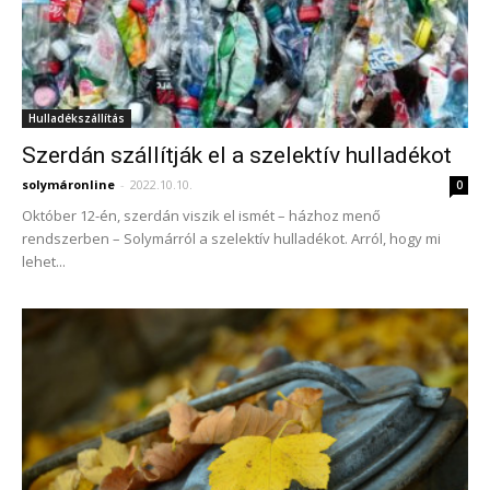
Hulladékszállítás
Szerdán szállítják el a szelektív hulladékot
solymáronline
-
2022.10.10.
0
Október 12-én, szerdán viszik el ismét – házhoz menő
rendszerben – Solymárról a szelektív hulladékot. Arról, hogy mi
lehet...