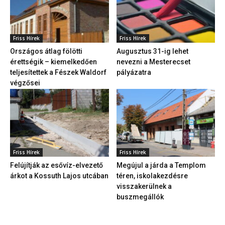
Friss Hírek
Friss Hírek
Országos átlag fölötti
Augusztus 31-ig lehet
érettségik – kiemelkedően
nevezni a Mesterecset
teljesítettek a Fészek Waldorf
pályázatra
végzősei
Friss Hírek
Friss Hírek
Felújítják az esővíz-elvezető
Megújul a járda a Templom
árkot a Kossuth Lajos utcában
téren, iskolakezdésre
visszakerülnek a
buszmegállók