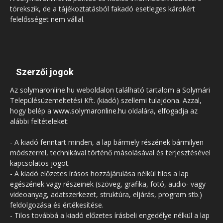
törekszik, de a tájékoztatásból fakadó esetleges károkért
felelősséget nem vállal.
Szerzői jogok
Az solymaronline.hu weboldalon található tartalom a Solymári
Településüzemeltetési Kft. (kiadó) szellemi tulajdona. Azzal,
hogy belép a
www.solymaronline.hu
oldalára, elfogadja az
alábbi feltételeket:
- A kiadó fenntart minden, a lap bármely részének bármilyen
módszerrel, technikával történő másolásával és terjesztésével
kapcsolatos jogot.
- A kiadó előzetes írásos hozzájárulása nélkül tilos a lap
egészének vagy részeinek (szöveg, grafika, fotó, audio- vagy
videoanyag, adatszerkezet, struktúra, eljárás, program stb.)
feldolgozása és értékesítése.
- Tilos továbbá a kiadó előzetes írásbeli engedélye nélkül a lap