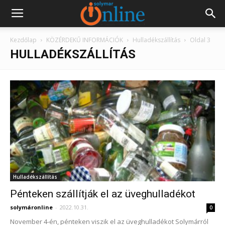
Kezdőlap
KÖZÉRDEKŰ INFORMÁCIÓK
Hulladékszállítás
Oldal 3
HULLADÉKSZÁLLÍTÁS
Hulladékszállítás
Pénteken szállítják el az üveghulladékot
solymáronline
-
2022.10.31.
0
November 4-én, pénteken viszik el az üveghulladékot Solymárról