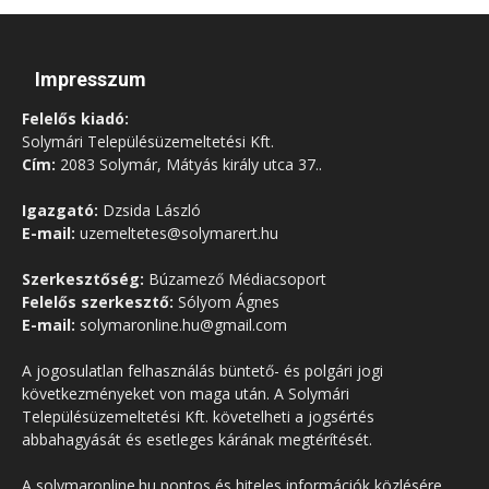
Impresszum
Felelős kiadó:
Solymári Településüzemeltetési Kft.
Cím:
2083 Solymár, Mátyás király utca 37..
Igazgató:
Dzsida László
E-mail:
uzemeltetes@solymarert.hu
Szerkesztőség:
Búzamező Médiacsoport
Felelős szerkesztő:
Sólyom Ágnes
E-mail:
solymaronline.hu@gmail.com
A jogosulatlan felhasználás büntető- és polgári jogi
következményeket von maga után. A Solymári
Településüzemeltetési Kft. követelheti a jogsértés
abbahagyását és esetleges kárának megtérítését.
A solymaronline.hu pontos és hiteles információk közlésére