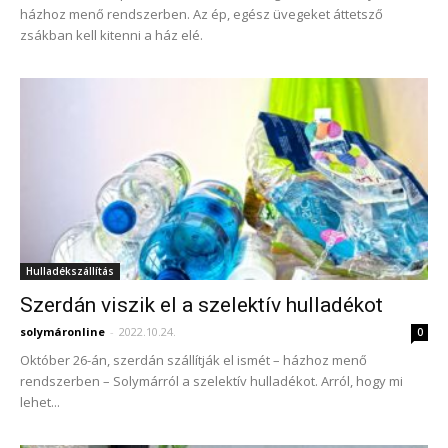
házhoz menő rendszerben. Az ép, egész üvegeket áttetsző
zsákban kell kitenni a ház elé.
Hulladékszállítás
Szerdán viszik el a szelektív hulladékot
solymáronline
-
2022.10.24.
0
Október 26-án, szerdán szállítják el ismét – házhoz menő
rendszerben – Solymárról a szelektív hulladékot. Arról, hogy mi
lehet...