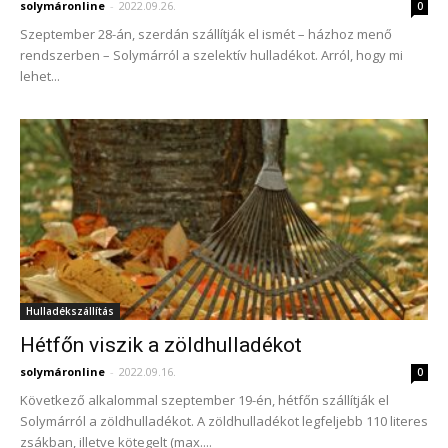
solymáronline
-
2022.09.26.
0
Szeptember 28-án, szerdán szállítják el ismét – házhoz menő
rendszerben – Solymárról a szelektív hulladékot. Arról, hogy mi
lehet...
Hulladékszállítás
Hétfőn viszik a zöldhulladékot
solymáronline
-
2022.09.16.
0
Következő alkalommal szeptember 19-én, hétfőn szállítják el
Solymárról a zöldhulladékot. A zöldhulladékot legfeljebb 110 literes
zsákban, illetve kötegelt (max....