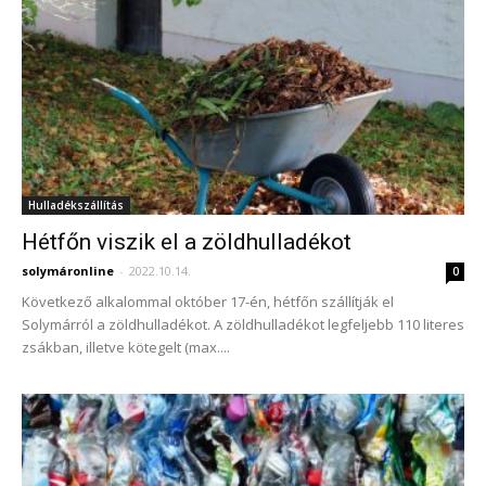
Hulladékszállítás
Hétfőn viszik el a zöldhulladékot
solymáronline
-
2022.10.14.
0
Következő alkalommal október 17-én, hétfőn szállítják el
Solymárról a zöldhulladékot. A zöldhulladékot legfeljebb 110 literes
zsákban, illetve kötegelt (max....