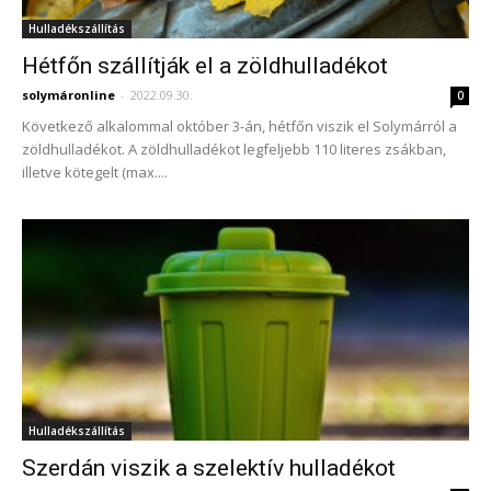
Hulladékszállítás
Hétfőn szállítják el a zöldhulladékot
solymáronline
-
2022.09.30.
0
Következő alkalommal október 3-án, hétfőn viszik el Solymárról a
zöldhulladékot. A zöldhulladékot legfeljebb 110 literes zsákban,
illetve kötegelt (max....
Hulladékszállítás
Szerdán viszik a szelektív hulladékot