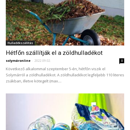
Hulladékszállítás
Hétfőn szállítják el a zöldhulladékot
solymáronline
-
2022.09.02.
0
Következő alkalommal szeptember 5-én, hétfőn viszik el
Solymárról a zöldhulladékot. A zöldhulladékot legfeljebb 110 literes
zsákban, illetve kötegelt (max....