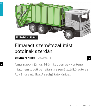
Hulladékszállítás
Elmaradt szemétszállítást
pótolnak szerdán
solymáronline
-
2022.06.14.
0
0
A mai napon, június 14-én, kedden egy konténer
miatt nem tudott behajtani a szemétszállító autó az
Ady Endre utcába. A szolgáltató június...
,