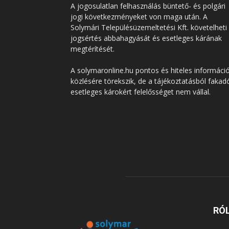
A jogosulatlan felhasználás büntető- és polgári
jogi következményeket von maga után. A
Solymári Településüzemeltetési Kft. követelheti
jogsértés abbahagyását és esetleges kárának
megtérítését.
A solymaronline.hu pontos és hiteles informáci
közlésére törekszik, de a tájékoztatásból fakad
esetleges károkért felelősséget nem vállal.
RÓ