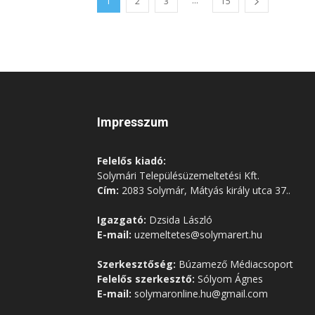
...
1
2
3
15
Impresszum
Felelős kiadó:
Solymári Településüzemeltetési Kft.
Cím:
2083 Solymár, Mátyás király utca 37..
Igazgató:
Dzsida László
E-mail:
uzemeltetes@solymarert.hu
Szerkesztőség:
Búzamező Médiacsoport
Felelős szerkesztő:
Sólyom Ágnes
E-mail:
solymaronline.hu@gmail.com