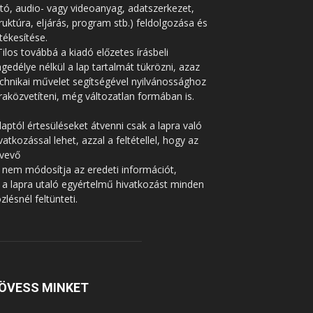
tó, audio- vagy videoanyag, adatszerkezet,
ruktúra, eljárás, program stb.) feldolgozása és
tékesítése.
Tilos továbbá a kiadó előzetes írásbeli
gedélye nélkül a lap tartalmát tükrözni, azaz
chnikai művelet segítségével nyilvánossághoz
raközvetíteni, még változatlan formában is.
laptól értesüléseket átvenni csak a lapra való
vatkozással lehet, azzal a feltétellel, hogy az
tvevő
 nem módosítja az eredeti információt,
 a lapra utaló egyértelmű hivatkozást minden
zlésnél feltünteti.
ÖVESS MINKET