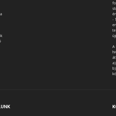
fo
st
 a
ér
- 
en
te
ók
új
ó
A 
hi
á
a)
b)
kö
LUNK
K