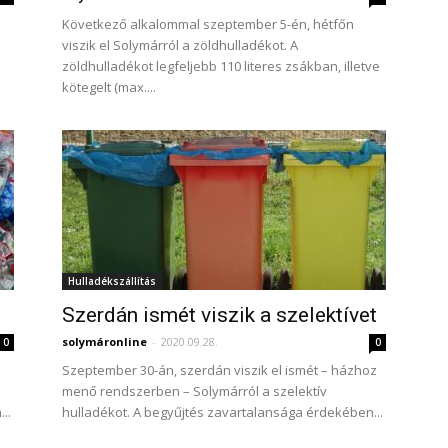
Következő alkalommal szeptember 5-én, hétfőn
viszik el Solymárról a zöldhulladékot. A
zöldhulladékot legfeljebb 110 literes zsákban, illetve
kötegelt (max....
Hulladékszállítás
Szerdán ismét viszik a szelektívet
solymáronline
-
2020.09.28.
0
0
Szeptember 30-án, szerdán viszik el ismét – házhoz
menő rendszerben – Solymárról a szelektív
..
hulladékot. A begyűjtés zavartalansága érdekében...