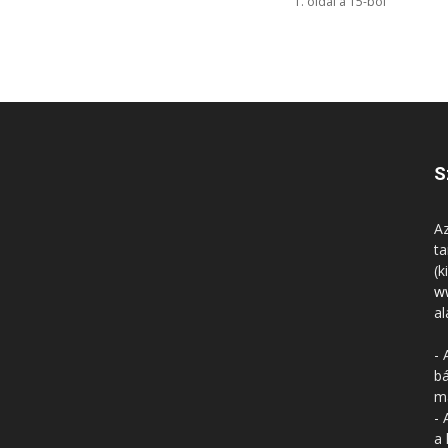
1. oldal a 15-ból
S
Az
ta
(k
w
al
- 
bá
má
- 
a 