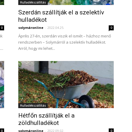
Hulladékszállítás
Szerdán szállítják el a szelektív
hulladékot
solymáronline
-
2022.04.25.
0
0
ik
Április 27-én, szerdán viszik el ismét – házhoz menő
rendszerben – Solymárról a szelektív hulladékot.
..
Arról, hogy mi lehet...
Hulladékszállítás
Hétfőn szállítják el a
zöldhulladékot
solymáronline
-
2022.09.02.
0
0