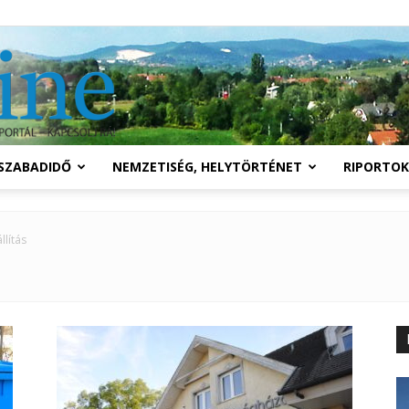
Solymár
SZABADIDŐ
NEMZETISÉG, HELYTÖRTÉNET
RIPORTOK
online
llítás