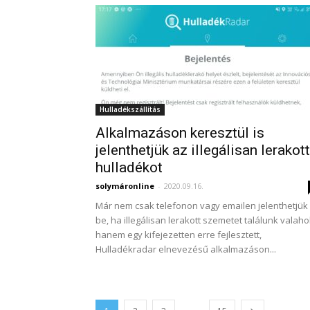
Hulladékszállítás
Alkalmazáson keresztül is
jelenthetjük az illegálisan lerakott
hulladékot
solymáronline
-
2020.09.16.
Már nem csak telefonon vagy emailen jelenthetjük
be, ha illegálisan lerakott szemetet találunk valahol
hanem egy kifejezetten erre fejlesztett,
Hulladékradar elnevezésű alkalmazáson...