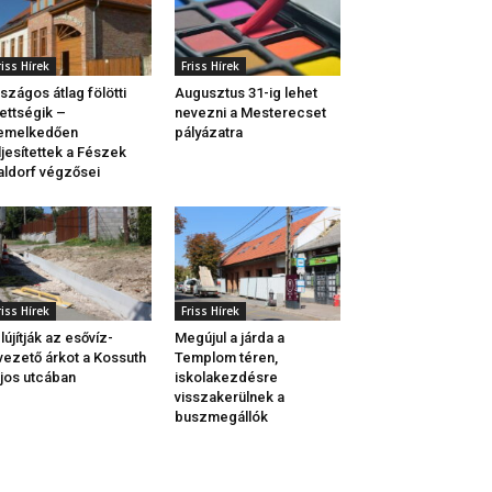
riss Hírek
Friss Hírek
szágos átlag fölötti
Augusztus 31-ig lehet
ettségik –
nevezni a Mesterecset
iemelkedően
pályázatra
ljesítettek a Fészek
ldorf végzősei
riss Hírek
Friss Hírek
lújítják az esővíz-
Megújul a járda a
vezető árkot a Kossuth
Templom téren,
jos utcában
iskolakezdésre
visszakerülnek a
buszmegállók