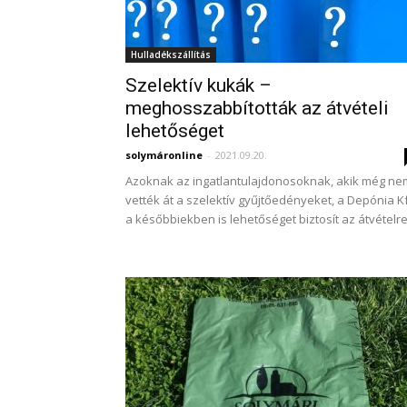
Hulladékszállítás
Szelektív kukák –
meghosszabbították az átvételi
lehetőséget
solymáronline
-
2021.09.20.
Azoknak az ingatlantulajdonosoknak, akik még ne
vették át a szelektív gyűjtőedényeket, a Depónia Kf
a későbbiekben is lehetőséget biztosít az átvételre