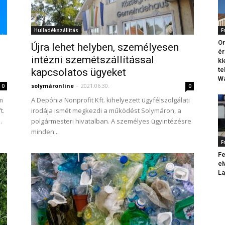
Hulladékszállítás
F
Or
Újra lehet helyben, személyesen
ér
intézni szemétszállítással
k
te
kapcsolatos ügyeket
Wa
solymáronline
-
2021.06.30.
0
0
m
A Depónia Nonprofit Kft. kihelyezett ügyfélszolgálati
t.
irodája ismét megkezdi a működést Solymáron, a
.
polgármesteri hivatalban. A személyes ügyintézésre
minden...
F
Fe
el
La