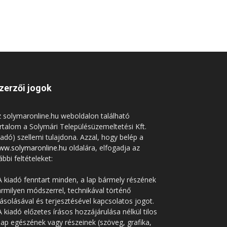
zerzői jogok
 solymaronline.hu weboldalon található
rtalom a Solymári Településüzemeltetési Kft.
iadó) szellemi tulajdona. Azzal, hogy belép a
ww.solymaronline.hu
oldalára, elfogadja az
ábbi feltételeket:
A kiadó fenntart minden, a lap bármely részének
rmilyen módszerrel, technikával történő
solásával és terjesztésével kapcsolatos jogot.
A kiadó előzetes írásos hozzájárulása nélkül tilos
lap egészének vagy részeinek (szöveg, grafika,