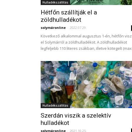
Hulladékszállítás
Hétfőn szállítják el a
zöldhulladékot
solymáronline
-
2022.07.29.
Következő alkalommal augusztus 1-én, hétfőn visz
el Solymárról a zöldhulladékot. A zöldhulladékot
legfeljebb 110 literes zsákban, illetve kötegelt (max..
Hulladékszállítás
Szerdán viszik a szelektív
hulladékot
solymáronline
-
2021.10.25.