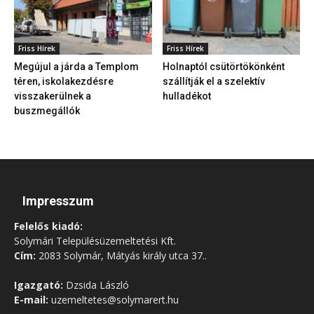
Friss Hírek
Friss Hírek
Megújul a járda a Templom
Holnaptól csütörtökönként
téren, iskolakezdésre
szállítják el a szelektív
visszakerülnek a
hulladékot
buszmegállók
Impresszum
Felelős kiadó:
Solymári Településüzemeltetési Kft.
Cím:
2083 Solymár, Mátyás király utca 37..
Igazgató:
Dzsida László
E-mail:
uzemeltetes@solymarert.hu