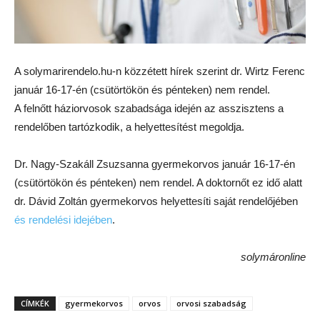
A solymarirendelo.hu-n közzétett hírek szerint dr. Wirtz Ferenc
január 16-17-én (csütörtökön és pénteken) nem rendel.
A felnőtt háziorvosok szabadsága idején az asszisztens a
rendelőben tartózkodik, a helyettesítést megoldja.
Dr. Nagy-Szakáll Zsuzsanna gyermekorvos január 16-17-én
(csütörtökön és pénteken) nem rendel. A doktornőt ez idő alatt
dr. Dávid Zoltán gyermekorvos helyettesíti saját rendelőjében
és rendelési idejében
.
solymáronline
CÍMKÉK
gyermekorvos
orvos
orvosi szabadság