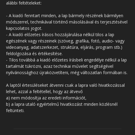
alábbi feltételeket:
- A kiadó fenntart minden, a lap bármely részének bármilyen
módszerrel, technikával történő másolásával és terjesztésével
kapcsolatos jogot.
- A kiadó előzetes írásos hozzájárulása nélkül tilos a lap
egészének vagy részeinek (szöveg, grafika, fotó, audio- vagy
videoanyag, adatszerkezet, struktúra, eljárás, program stb.)
feldolgozása és értékesítése.
- Tilos továbbá a kiadó előzetes írásbeli engedélye nélkül a lap
tartalmát tükrözni, azaz technikai művelet segítségével
nyilvánossághoz újraközvetíteni, még változatlan formában is.
A laptól értesüléseket átvenni csak a lapra való hivatkozással
lehet, azzal a feltétellel, hogy az átvevő
a) nem módosítja az eredeti információt,
b) a lapra utaló egyértelmű hivatkozást minden közlésnél
feltünteti.