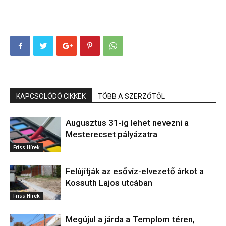
KAPCSOLÓDÓ CIKKEK
TÖBB A SZERZŐTŐL
Augusztus 31-ig lehet nevezni a
Mesterecset pályázatra
Friss Hírek
Felújítják az esővíz-elvezető árkot a
Kossuth Lajos utcában
Friss Hírek
Megújul a járda a Templom téren,