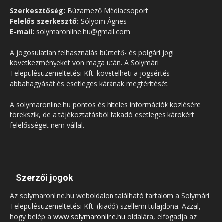
Szerkesztőség:
Búzamező Médiacsoport
Felelős szerkesztő:
Sólyom Ágnes
E-mail:
solymaronline.hu@gmail.com
A jogosulatlan felhasználás büntető- és polgári jogi
következményeket von maga után. A Solymári
Településüzemeltetési Kft. követelheti a jogsértés
abbahagyását és esetleges kárának megtérítését.
A solymaronline.hu pontos és hiteles információk közlésére
törekszik, de a tájékoztatásból fakadó esetleges károkért
felelősséget nem vállal.
Szerzői jogok
Az solymaronline.hu weboldalon található tartalom a Solymári
Településüzemeltetési Kft. (kiadó) szellemi tulajdona. Azzal,
hogy belép a
www.solymaronline.hu
oldalára, elfogadja az