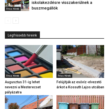
iskolakezdésre visszakerülnek a
buszmegállók
Friss Hírek
Legfrissebb hireink
Friss Hírek
Friss Hírek
Augusztus 31-ig lehet
Felújítják az esővíz-elvezető
nevezni a Mesterecset
árkot a Kossuth Lajos utcában
pályázatra