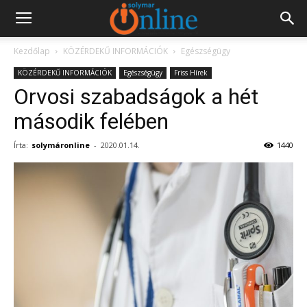
Kezdőlap
KÖZÉRDEKŰ INFORMÁCIÓK
Egészségügy
KÖZÉRDEKŰ INFORMÁCIÓK
Egészségügy
Friss Hírek
Orvosi szabadságok a hét
második felében
Írta:
solymáronline
-
2020.01.14.
1440