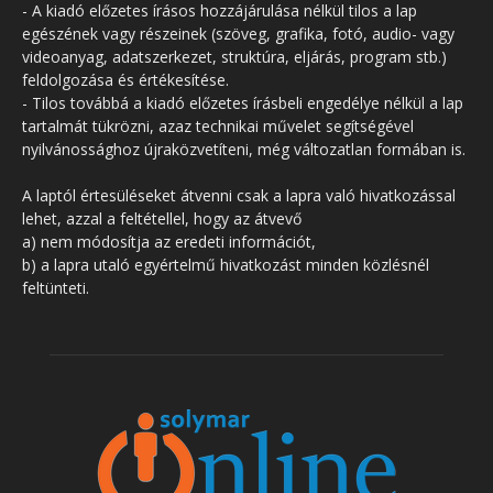
- A kiadó előzetes írásos hozzájárulása nélkül tilos a lap
egészének vagy részeinek (szöveg, grafika, fotó, audio- vagy
videoanyag, adatszerkezet, struktúra, eljárás, program stb.)
feldolgozása és értékesítése.
- Tilos továbbá a kiadó előzetes írásbeli engedélye nélkül a lap
tartalmát tükrözni, azaz technikai művelet segítségével
nyilvánossághoz újraközvetíteni, még változatlan formában is.
A laptól értesüléseket átvenni csak a lapra való hivatkozással
lehet, azzal a feltétellel, hogy az átvevő
a) nem módosítja az eredeti információt,
b) a lapra utaló egyértelmű hivatkozást minden közlésnél
feltünteti.