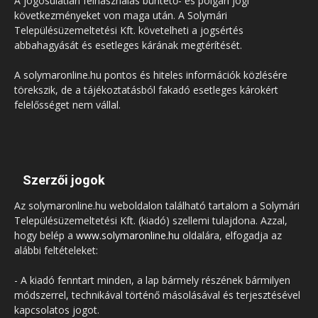
A jogosulatlan felhasználás büntető- és polgári jogi
következményeket von maga után. A Solymári
Településüzemeltetési Kft. követelheti a jogsértés
abbahagyását és esetleges kárának megtérítését.
A solymaronline.hu pontos és hiteles információk közlésére
törekszik, de a tájékoztatásból fakadó esetleges károkért
felelősséget nem vállal.
Szerzői jogok
Az solymaronline.hu weboldalon található tartalom a Solymári
Településüzemeltetési Kft. (kiadó) szellemi tulajdona. Azzal,
hogy belép a
www.solymaronline.hu
oldalára, elfogadja az
alábbi feltételeket:
- A kiadó fenntart minden, a lap bármely részének bármilyen
módszerrel, technikával történő másolásával és terjesztésével
kapcsolatos jogot.