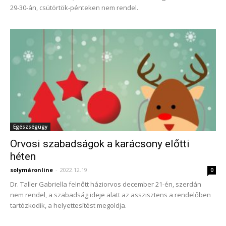
29-30-án, csütörtök-pénteken nem rendel.
Egészségügy
Orvosi szabadságok a karácsony előtti
héten
solymáronline
-
2022.12.19.
0
Dr. Taller Gabriella felnőtt háziorvos december 21-én, szerdán
nem rendel, a szabadság ideje alatt az asszisztens a rendelőben
tartózkodik, a helyettesítést megoldja.