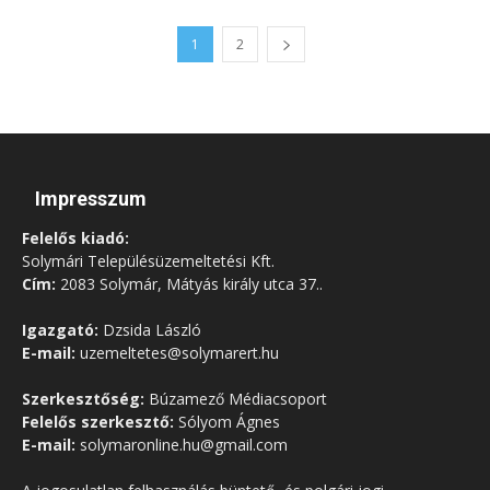
1
2
Impresszum
Felelős kiadó:
Solymári Településüzemeltetési Kft.
Cím:
2083 Solymár, Mátyás király utca 37..
Igazgató:
Dzsida László
E-mail:
uzemeltetes@solymarert.hu
Szerkesztőség:
Búzamező Médiacsoport
Felelős szerkesztő:
Sólyom Ágnes
E-mail:
solymaronline.hu@gmail.com