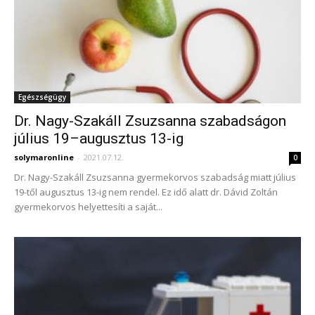
Egészségügy
Dr. Nagy-Szakáll Zsuzsanna szabadságon
július 19–augusztus 13-ig
solymaronline
-
2021.07.12.
0
Dr. Nagy-Szakáll Zsuzsanna gyermekorvos szabadság miatt július
19-től augusztus 13-ig nem rendel. Ez idő alatt dr. Dávid Zoltán
gyermekorvos helyettesíti a saját...