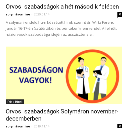
Orvosi szabadságok a hét második felében
solymáronline
-
2020.01.14.
0
A solymarirendelo.hu-n közzétett hírek szerint dr. Wirtz Ferenc
január 16-17-én (csütörtökön és pénteken) nem rendel. A felnőtt
háziorvosok szabadsága idején az asszisztens a...
Friss Hírek
Orvosi szabadságok Solymáron november-
decemberben
solymáronline
-
2019.11.14.
0