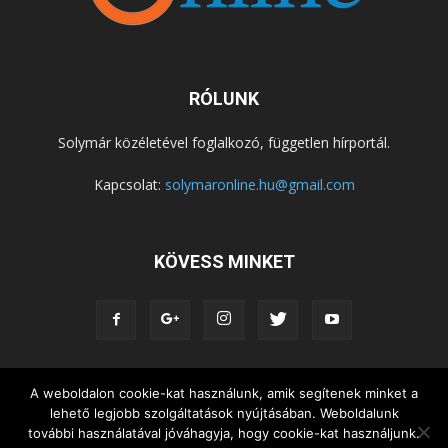
RÓLUNK
Solymár közéletével foglalkozó, független hírportál.
Kapcsolat:
solymaronline.hu@gmail.com
KÖVESS MINKET
KÖZÉLET
KÖZÖSSÉGEK
SZABADIDŐ
A weboldalon cookie-kat használunk, amik segítenek minket a
lehető legjobb szolgáltatások nyújtásában. Weboldalunk
NEMZETISÉG, HELYTÖRTÉNET
RIPORTOK
további használatával jóváhagyja, hogy cookie-kat használjunk.
KÖZÉRDEKŰ INFORMÁCIÓK