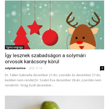
Egészségügy
Így lesznek szabadságon a solymári
orvosok karácsony körül
solymáronline
-
2022.12.14.
0
Dr. Taller Gabriella december 21-én, szerdán és december 27-én,
kedden nem rendel.Dr. Szabó Éva december 28-án, szerdán nem
rendel.Dr. Virág Zsolt december...