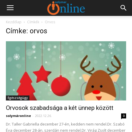
Kezdőlap
Címkék
Orvos
Címke: orvos
Egészségügy
Orvosok szabadsága a két ünnep között
solymáronline
-
2022.12.26.
0
Dr. Taller Gabriella december 27-én, kedden nem rendel.Dr. Szabó
Éva december 28-án, szerdán nem rendel.Dr. Virág Zsolt december