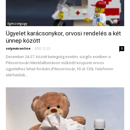
Egészségügy
Ügyelet karácsonykor, orvosi rendelés a két
ünnep között
solymáronline
-
2020.12.23.
0
December 24-27. között betegség esetén, sürgős esetben a
Pilisvörösvári Mentőállomáson működő központi orvosi
ügyelethez lehet fordulni (Pilisvörösvár, Fő út 130). Telefonon
elérhetőek...