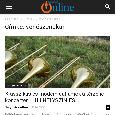
Kezdőlap
Címkék
Vonószenekar
Címke: vonószenekar
Programajánló
Klasszikus és modern dallamok a térzene
koncerten – ÚJ HELYSZÍN ÉS...
Solymár online
-
2026.05.31.
0
Különleges zeneiskolai koncert várja az érdeklődőket június 11-én