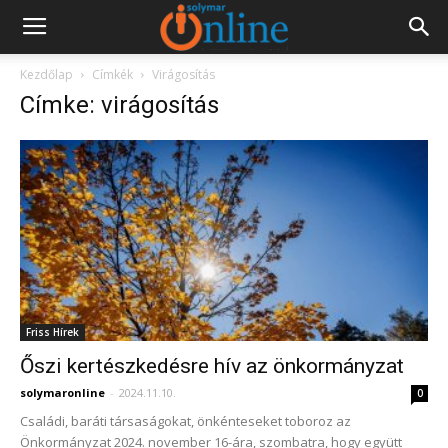
Kezdőlap
Címkék
Virágosítás
Címke: virágosítás
Friss Hírek
Őszi kertészkedésre hív az önkormányzat
solymaronline
-
2024.11.10.
0
Családi, baráti társaságokat, önkénteseket toboroz az
Önkormányzat 2024. november 16-ára, szombatra, hogy együtt