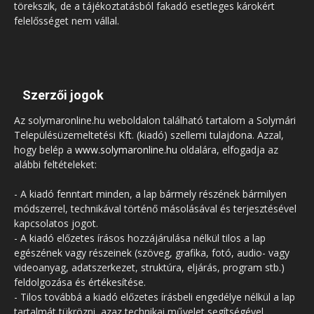
törekszik, de a tájékoztatásból fakadó esetleges károkért
felelősséget nem vállal.
Szerzői jogok
Az solymaronline.hu weboldalon található tartalom a Solymári
Településüzemeltetési Kft. (kiadó) szellemi tulajdona. Azzal,
hogy belép a
www.solymaronline.hu
oldalára, elfogadja az
alábbi feltételeket:
- A kiadó fenntart minden, a lap bármely részének bármilyen
módszerrel, technikával történő másolásával és terjesztésével
kapcsolatos jogot.
- A kiadó előzetes írásos hozzájárulása nélkül tilos a lap
egészének vagy részeinek (szöveg, grafika, fotó, audio- vagy
videoanyag, adatszerkezet, struktúra, eljárás, program stb.)
feldolgozása és értékesítése.
- Tilos továbbá a kiadó előzetes írásbeli engedélye nélkül a lap
tartalmát tükrözni, azaz technikai művelet segítségével