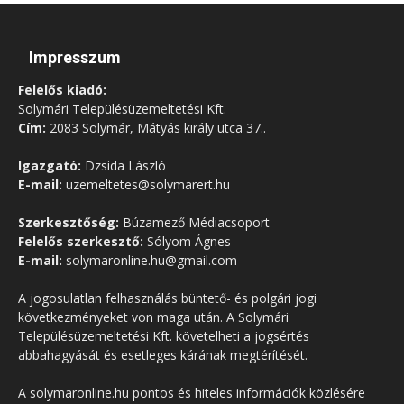
Impresszum
Felelős kiadó:
Solymári Településüzemeltetési Kft.
Cím:
2083 Solymár, Mátyás király utca 37..
Igazgató:
Dzsida László
E-mail:
uzemeltetes@solymarert.hu
Szerkesztőség:
Búzamező Médiacsoport
Felelős szerkesztő:
Sólyom Ágnes
E-mail:
solymaronline.hu@gmail.com
A jogosulatlan felhasználás büntető- és polgári jogi
következményeket von maga után. A Solymári
Településüzemeltetési Kft. követelheti a jogsértés
abbahagyását és esetleges kárának megtérítését.
A solymaronline.hu pontos és hiteles információk közlésére