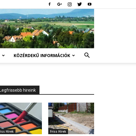
KÖZÉRDEKŰ INFORMÁCIÓK
Legfrissebb hireink
riss Hírek
Friss Hírek