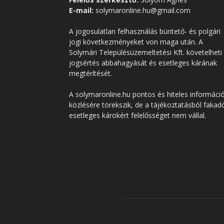
E-mail:
solymaronline.hu@gmail.com
A jogosulatlan felhasználás büntető- és polgári
jogi következményeket von maga után. A
Solymári Településüzemeltetési Kft. követelheti
jogsértés abbahagyását és esetleges kárának
megtérítését.
A solymaronline.hu pontos és hiteles informáci
közlésére törekszik, de a tájékoztatásból fakad
esetleges károkért felelősséget nem vállal.