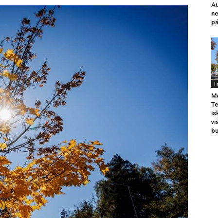
Au
ne
pá
F
Me
Te
is
vi
b