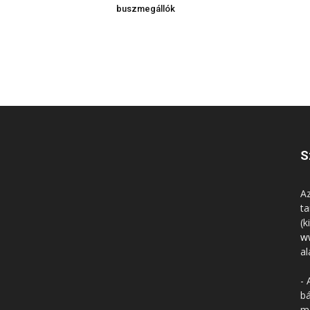
buszmegállók
S
Az
ta
(k
w
al
- 
bá
má