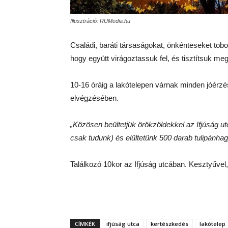
Illusztráció: RUMedia.hu
Családi, baráti társaságokat, önkénteseket t
hogy együtt virágoztassuk fel, és tisztítsuk me
10-16 óráig a lakótelepen várnak minden jóérzés
elvégzésében.
„Közösen beültetjük örökzöldekkel az Ifjúság ut
csak tudunk) és elültetünk 500 darab tulipánha
Találkozó 10kor az Ifjúság utcában. Kesztyűvel
CÍMKÉK
ifjúság utca
kertészkedés
lakótelep