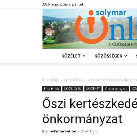
2026. augusztus 7. péntek
KÖZÉLET
KÖZÖSSÉGEK
Kezdőlap
Friss Hírek
Őszi kertészkedésre hív az
Friss Hírek
KÖZÜGYEK
KÖZÉLET
Önkormányzat
SZ
Őszi kertészkedé
önkormányzat
Írta:
solymaronline
-
2024.11.10.