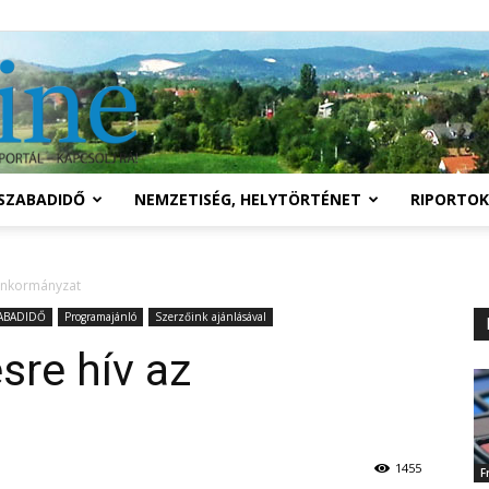
Solymár
SZABADIDŐ
NEMZETISÉG, HELYTÖRTÉNET
RIPORTOK
online
 önkormányzat
ABADIDŐ
Programajánló
Szerzőink ajánlásával
sre hív az
1455
F