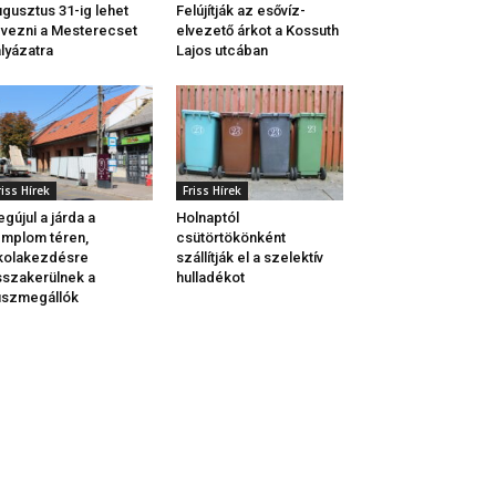
gusztus 31-ig lehet
Felújítják az esővíz-
vezni a Mesterecset
elvezető árkot a Kossuth
lyázatra
Lajos utcában
riss Hírek
Friss Hírek
gújul a járda a
Holnaptól
mplom téren,
csütörtökönként
kolakezdésre
szállítják el a szelektív
sszakerülnek a
hulladékot
uszmegállók