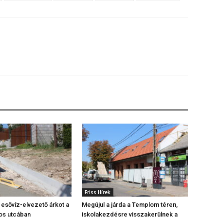
Friss Hírek
z esővíz-elvezető árkot a
Megújul a járda a Templom téren,
os utcában
iskolakezdésre visszakerülnek a