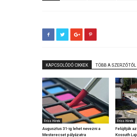
KAPCSOLÓDÓ CIKKEK
TÖBB A SZERZŐTŐL
Friss Hírek
Friss Hírek
Augusztus 31-ig lehet nevezni a
Felújítják a
Mesterecset pályázatra
Kossuth Laj