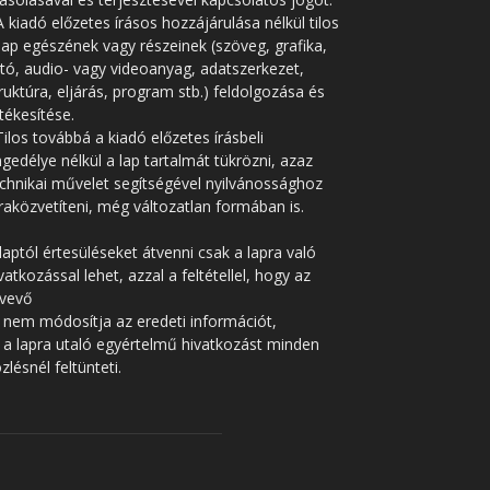
A kiadó előzetes írásos hozzájárulása nélkül tilos
lap egészének vagy részeinek (szöveg, grafika,
tó, audio- vagy videoanyag, adatszerkezet,
ruktúra, eljárás, program stb.) feldolgozása és
tékesítése.
Tilos továbbá a kiadó előzetes írásbeli
gedélye nélkül a lap tartalmát tükrözni, azaz
chnikai művelet segítségével nyilvánossághoz
raközvetíteni, még változatlan formában is.
laptól értesüléseket átvenni csak a lapra való
vatkozással lehet, azzal a feltétellel, hogy az
tvevő
 nem módosítja az eredeti információt,
 a lapra utaló egyértelmű hivatkozást minden
zlésnél feltünteti.