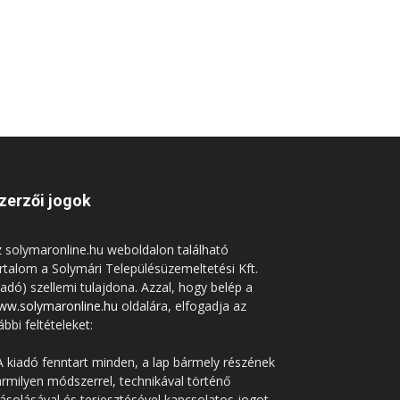
zerzői jogok
 solymaronline.hu weboldalon található
rtalom a Solymári Településüzemeltetési Kft.
iadó) szellemi tulajdona. Azzal, hogy belép a
ww.solymaronline.hu
oldalára, elfogadja az
ábbi feltételeket:
A kiadó fenntart minden, a lap bármely részének
rmilyen módszerrel, technikával történő
solásával és terjesztésével kapcsolatos jogot.