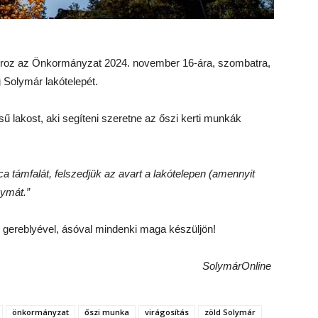
oboroz az Önkormányzat 2024. november 16-ára, szombatra,
g Solymár lakótelepét.
ű lakost, aki segíteni szeretne az őszi kerti munkák
ca támfalát, felszedjük az avart a lakótelepen (amennyit
gymát.”
, gereblyével, ásóval mindenki maga készüljön!
SolymárOnline
önkormányzat
őszi munka
virágosítás
zöld Solymár