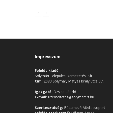
Impresszum
Felelős kiadó:
Solymári Településüzemeltetési Kft.
Cím:
2083 Solymár, Mátyás király utca 37..
Igazgató:
Dzsida László
E-mail:
uzemeltetes@solymarert.hu
Szerkesztőség:
Búzamező Médiacsoport
Felelős szerkesztő:
Sólyom Ágnes