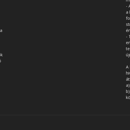
- 
a 
fo
st
 a
ér
- 
en
te
ók
új
ó
A 
hi
á
a)
b)
kö