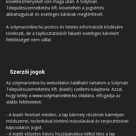
következményeket von maga után. A Solymári
Településüzemeltetési Kft. követelheti a jogsértés
abbahagyását és esetleges kárának megtérítését.
A solymaronline.hu pontos és hiteles információk közlésére
törekszik, de a tájékoztatásból fakadó esetleges károkért
felelősséget nem vállal.
Szerzői jogok
Az solymaronline.hu weboldalon található tartalom a Solymári
Településüzemeltetési Kft. (kiadó) szellemi tulajdona. Azzal,
hogy belép a
www.solymaronline.hu
oldalára, elfogadja az
alábbi feltételeket:
- A kiadó fenntart minden, a lap bármely részének bármilyen
módszerrel, technikával történő másolásával és terjesztésével
kapcsolatos jogot.
- A kiadó előzetes írásos hozzájárulása nélkül tilos a lap