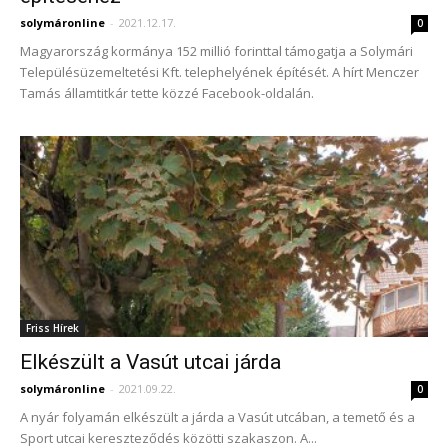
solymáronline
-
2021.12.17.
0
Magyarország kormánya 152 millió forinttal támogatja a Solymári
Településüzemeltetési Kft. telephelyének építését. A hírt Menczer
Tamás államtitkár tette közzé Facebook-oldalán.
Friss Hírek
Elkészült a Vasút utcai járda
solymáronline
-
2021.09.22.
0
A nyár folyamán elkészült a járda a Vasút utcában, a temető és a
Sport utcai kereszteződés közötti szakaszon. A...