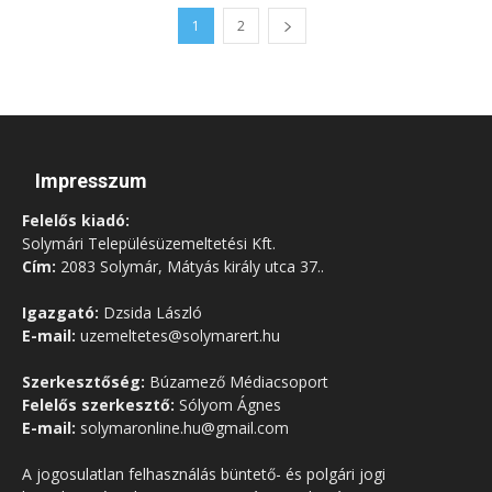
1
2
Impresszum
Felelős kiadó:
Solymári Településüzemeltetési Kft.
Cím:
2083 Solymár, Mátyás király utca 37..
Igazgató:
Dzsida László
E-mail:
uzemeltetes@solymarert.hu
Szerkesztőség:
Búzamező Médiacsoport
Felelős szerkesztő:
Sólyom Ágnes
E-mail:
solymaronline.hu@gmail.com
A jogosulatlan felhasználás büntető- és polgári jogi