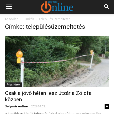
Kezdőlap
Címkék
Településüzemeltetés
Címke: településüzemeltetés
Friss Hírek
Csak a jövő héten lesz útzár a Zöldfa
közben
Solymár online
-
2026.07.02.
0
A korábban közölt információkkal ellentétben ma mégsem lép