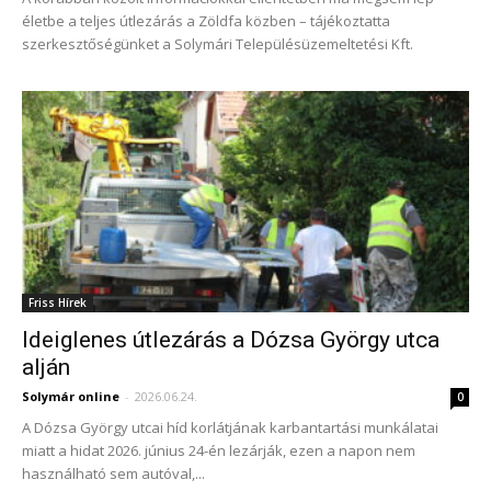
életbe a teljes útlezárás a Zöldfa közben – tájékoztatta
szerkesztőségünket a Solymári Településüzemeltetési Kft.
Friss Hírek
Ideiglenes útlezárás a Dózsa György utca
alján
Solymár online
-
2026.06.24.
0
A Dózsa György utcai híd korlátjának karbantartási munkálatai
miatt a hidat 2026. június 24-én lezárják, ezen a napon nem
használható sem autóval,...