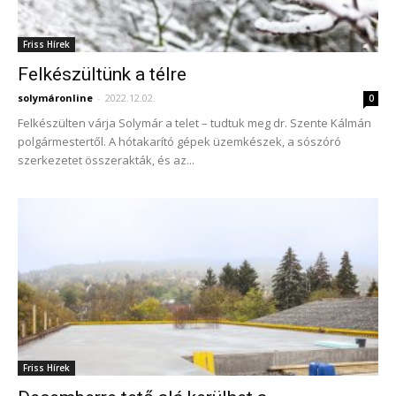
Friss Hírek
Felkészültünk a télre
solymáronline
-
2022.12.02.
0
Felkészülten várja Solymár a telet – tudtuk meg dr. Szente Kálmán
polgármestertől. A hótakarító gépek üzemkészek, a sószóró
szerkezetet összerakták, és az...
Friss Hírek