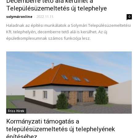
Decemberre tető alá kerülhet a
Településüzemeltetés új telephelye
solymáronline
-
2022.11.11.
0
Haladnak az építési munkálatok a Solymári Településüzemeltetési
Kft. telephelyén, decemberre tető alá is kerülhet. Az új
épületkomplexumnak számos funkciója lesz.
Friss Hírek
Kormányzati támogatás a
településüzemeltetés új telephelyének
építéséhez