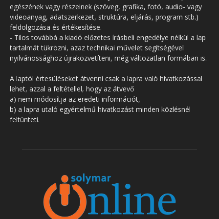
egészének vagy részeinek (szöveg, grafika, fotó, audio- vagy
videoanyag, adatszerkezet, struktúra, eljárás, program stb.)
feldolgozása és értékesítése.
- Tilos továbbá a kiadó előzetes írásbeli engedélye nélkül a lap
tartalmát tükrözni, azaz technikai művelet segítségével
nyilvánossághoz újraközvetíteni, még változatlan formában is.
A laptól értesüléseket átvenni csak a lapra való hivatkozással
lehet, azzal a feltétellel, hogy az átvevő
a) nem módosítja az eredeti információt,
b) a lapra utaló egyértelmű hivatkozást minden közlésnél
feltünteti.