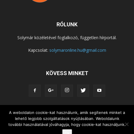
RÓLUNK
Solymár közéletével foglalkozó, független hírportál.
Kapcsolat:
solymaronline.hu@gmail.com
KÖVESS MINKET
KÖZÉLET
KÖZÖSSÉGEK
SZABADIDŐ
A weboldalon cookie-kat használunk, amik segítenek minket a
lehető legjobb szolgáltatások nyújtásában. Weboldalunk
NEMZETISÉG, HELYTÖRTÉNET
RIPORTOK
további használatával jóváhagyja, hogy cookie-kat használjunk.
KÖZÉRDEKŰ INFORMÁCIÓK
Ok