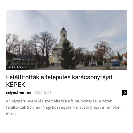
Friss Hírek
Felállították a település karácsonyfáját –
KÉPEK
solymáronline
-
2020.12.03.
0
A Solymári Településüzemeltetési Kft. munkatársai a héten
felállították Solymár Nagyközség idei karácsonyfáját a Templom
téren.