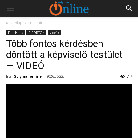
Kezdőlap
Friss Hírek
Friss Hírek
RIPORTOK
Videók
Több fontos kérdésben
döntött a képviselő-testület
— VIDEÓ
Írta:
Solymár online
-
2026.05.22.
517