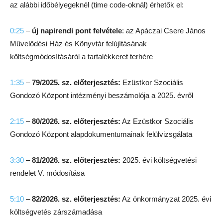
az alábbi időbélyegeknél (time code-oknál) érhetők el:
0:25
–
új napirendi pont felvétele
: az Apáczai Csere János
Művelődési Ház és Könyvtár felújításának
költségmódosításáról a tartalékkeret terhére
1:35
–
79/2025. sz. előterjesztés:
Ezüstkor Szociális
Gondozó Központ intézményi beszámolója a 2025. évről
2:15
–
80/2026. sz. előterjesztés:
Az Ezüstkor Szociális
Gondozó Központ alapdokumentumainak felülvizsgálata
3:30
–
81/2026. sz. előterjesztés:
2025. évi költségvetési
rendelet V. módosítása
5:10
–
82/2026. sz. előterjesztés:
Az önkormányzat 2025. évi
költségvetés zárszámadása