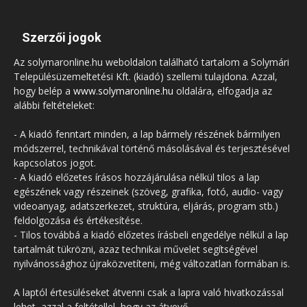
Szerzői jogok
Az solymaronline.hu weboldalon található tartalom a Solymári
Településüzemeltetési Kft. (kiadó) szellemi tulajdona. Azzal,
hogy belép a
www.solymaronline.hu
oldalára, elfogadja az
alábbi feltételeket:
- A kiadó fenntart minden, a lap bármely részének bármilyen
módszerrel, technikával történő másolásával és terjesztésével
kapcsolatos jogot.
- A kiadó előzetes írásos hozzájárulása nélkül tilos a lap
egészének vagy részeinek (szöveg, grafika, fotó, audio- vagy
videoanyag, adatszerkezet, struktúra, eljárás, program stb.)
feldolgozása és értékesítése.
- Tilos továbbá a kiadó előzetes írásbeli engedélye nélkül a lap
tartalmát tükrözni, azaz technikai művelet segítségével
nyilvánossághoz újraközvetíteni, még változatlan formában is.
A laptól értesüléseket átvenni csak a lapra való hivatkozással
lehet, azzal a feltétellel, hogy az átvevő