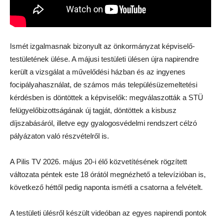
Ismét izgalmasnak bizonyult az önkormányzat képviselő-
testületének ülése. A májusi testületi ülésen újra napirendre
került a vizsgálat a művelődési házban és az ingyenes
focipályahasználat, de számos más településüzemeltetési
kérdésben is döntöttek a képviselők: megválaszották a STÜ
felügyelőbizottságának új tagját, döntöttek a kisbusz
díjszabásáról, illetve egy gyalogosvédelmi rendszert célzó
pályázaton való részvételről is.
A Pilis TV 2026. május 20-i élő közvetítésének rögzített
változata péntek este 18 órától megnézhető a televízióban is,
következő héttől pedig naponta ismétli a csatorna a felvételt.
A testületi ülésről készült videóban az egyes napirendi pontok