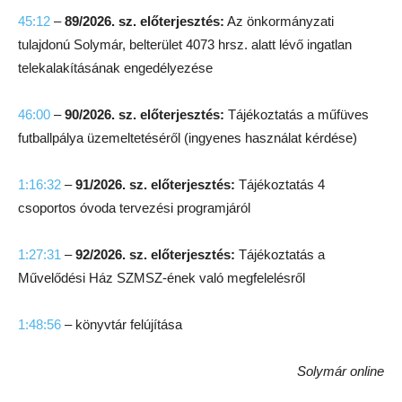
45:12
–
89/2026. sz. előterjesztés:
Az önkormányzati
tulajdonú Solymár, belterület 4073 hrsz. alatt lévő ingatlan
telekalakításának engedélyezése
46:00
–
90/2026. sz. előterjesztés:
Tájékoztatás a műfüves
futballpálya üzemeltetéséről (ingyenes használat kérdése)
1:16:32
–
91/2026. sz. előterjesztés:
Tájékoztatás 4
csoportos óvoda tervezési programjáról
1:27:31
–
92/2026. sz. előterjesztés:
Tájékoztatás a
Művelődési Ház SZMSZ-ének való megfelelésről
1:48:56
– könyvtár felújítása
Solymár online