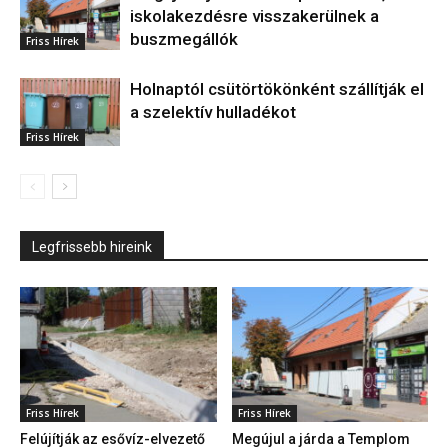
iskolakezdésre visszakerülnek a
buszmegállók
Friss Hírek
Holnaptól csütörtökönként szállítják el
a szelektív hulladékot
Friss Hírek
Legfrissebb hireink
Friss Hírek
Friss Hírek
Felújítják az esővíz-elvezető
Megújul a járda a Templom