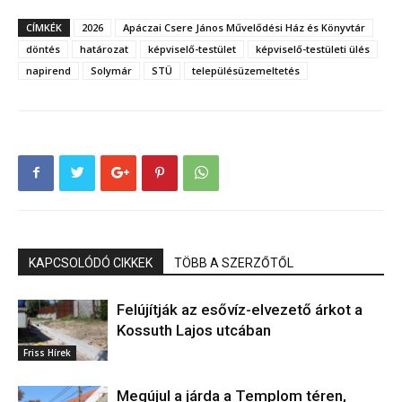
CÍMKÉK
2026
Apáczai Csere János Művelődési Ház és Könyvtár
döntés
határozat
képviselő-testület
képviselő-testületi ülés
napirend
Solymár
STÜ
településüzemeltetés
KAPCSOLÓDÓ CIKKEK
TÖBB A SZERZŐTŐL
Felújítják az esővíz-elvezető árkot a
Kossuth Lajos utcában
Friss Hírek
Megújul a járda a Templom téren,