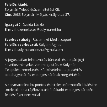
Felelős kiadó:
Solymári Településüzemeltetési Kft.
Cím:
2083 Solymár, Mátyás király utca 37..
Igazgató:
Dzsida László
E-mail:
uzemeltetes@solymarert.hu
Szerkesztőség:
Búzamező Médiacsoport
Felelős szerkesztő:
Sólyom Ágnes
E-mail:
solymaronline.hu@gmail.com
A jogosulatlan felhasználás büntető- és polgári jogi
következményeket von maga után. A Solymári
Településüzemeltetési Kft. követelheti a jogsértés
abbahagyását és esetleges kárának megtérítését.
A solymaronline.hu pontos és hiteles információk közlésére
törekszik, de a tájékoztatásból fakadó esetleges károkért
felelősséget nem vállal.