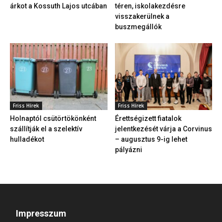
árkot a Kossuth Lajos utcában
téren, iskolakezdésre
visszakerülnek a
buszmegállók
Friss Hírek
Friss Hírek
Holnaptól csütörtökönként
Érettségizett fiatalok
szállítják el a szelektív
jelentkezését várja a Corvinus
hulladékot
– augusztus 9-ig lehet
pályázni
Impresszum