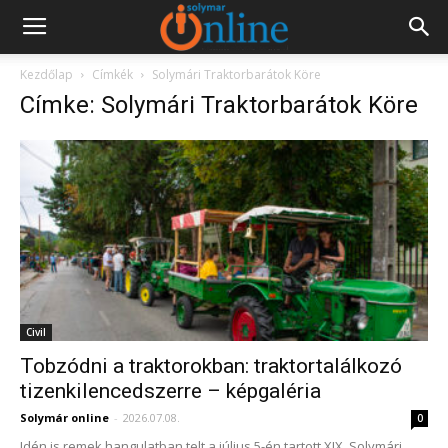
Kezdőlap
Címkék
Solymári Traktorbarátok Köre
Címke: Solymári Traktorbarátok Köre
Civil
Tobzódni a traktorokban: traktortalálkozó
tizenkilencedszerre – képgaléria
Solymár online
-
2026.07.08.
0
Idén is remek hangulatban telt a július 5-én tartott XIX. Solymári