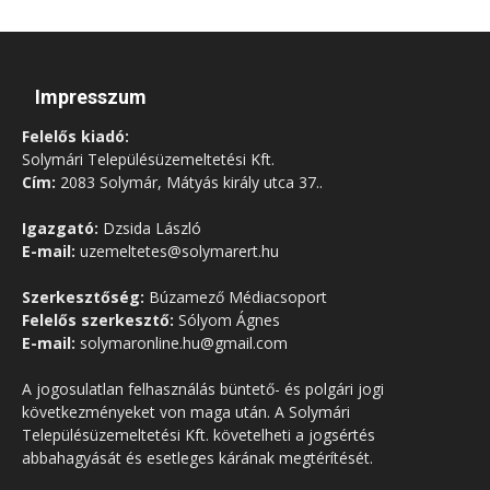
Impresszum
Felelős kiadó:
Solymári Településüzemeltetési Kft.
Cím:
2083 Solymár, Mátyás király utca 37..
Igazgató:
Dzsida László
E-mail:
uzemeltetes@solymarert.hu
Szerkesztőség:
Búzamező Médiacsoport
Felelős szerkesztő:
Sólyom Ágnes
E-mail:
solymaronline.hu@gmail.com
A jogosulatlan felhasználás büntető- és polgári jogi
következményeket von maga után. A Solymári
Településüzemeltetési Kft. követelheti a jogsértés
abbahagyását és esetleges kárának megtérítését.