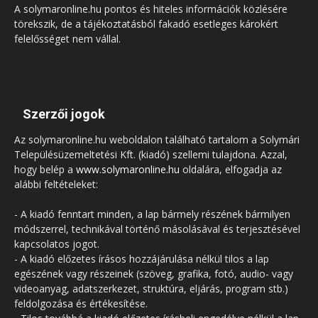
A solymaronline.hu pontos és hiteles információk közlésére
törekszik, de a tájékoztatásból fakadó esetleges károkért
felelősséget nem vállal.
Szerzői jogok
Az solymaronline.hu weboldalon található tartalom a Solymári
Településüzemeltetési Kft. (kiadó) szellemi tulajdona. Azzal,
hogy belép a
www.solymaronline.hu
oldalára, elfogadja az
alábbi feltételeket:
- A kiadó fenntart minden, a lap bármely részének bármilyen
módszerrel, technikával történő másolásával és terjesztésével
kapcsolatos jogot.
- A kiadó előzetes írásos hozzájárulása nélkül tilos a lap
egészének vagy részeinek (szöveg, grafika, fotó, audio- vagy
videoanyag, adatszerkezet, struktúra, eljárás, program stb.)
feldolgozása és értékesítése.