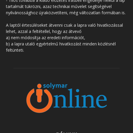
- Tilos továbbá a kiadó előzetes írásbeli engedélye nélkül a lap
tartalmát tükrözni, azaz technikai művelet segítségével
nyilvánossághoz újraközvetíteni, még változatlan formában is.
A laptól értesüléseket átvenni csak a lapra való hivatkozással
lehet, azzal a feltétellel, hogy az átvevő
a) nem módosítja az eredeti információt,
b) a lapra utaló egyértelmű hivatkozást minden közlésnél
feltünteti.