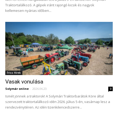
Traktortalálkozó. A gépek iránt rajongó kicsik és nagyok
kellemesen nyárias időben...
Friss Hírek
Vasak vonulása
Solymár online
-
2026.06.23.
0
Ismét jönnek a traktorok! A Solymári Traktorbarátok Köre által
szervezett traktortalálkozó idén 2026. július 5-én, vasárnap lesz a
rendezvénytéren. Az idén tizenkilencedszerre...