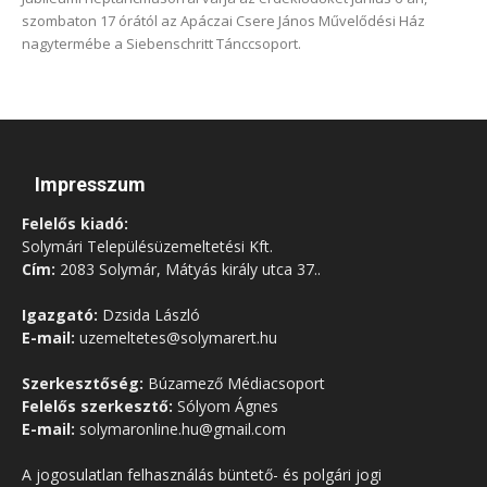
szombaton 17 órától az Apáczai Csere János Művelődési Ház
nagytermébe a Siebenschritt Tánccsoport.
Impresszum
Felelős kiadó:
Solymári Településüzemeltetési Kft.
Cím:
2083 Solymár, Mátyás király utca 37..
Igazgató:
Dzsida László
E-mail:
uzemeltetes@solymarert.hu
Szerkesztőség:
Búzamező Médiacsoport
Felelős szerkesztő:
Sólyom Ágnes
E-mail:
solymaronline.hu@gmail.com
A jogosulatlan felhasználás büntető- és polgári jogi