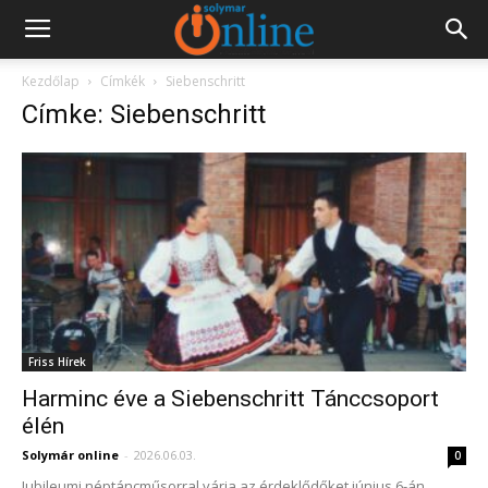
Kezdőlap
Címkék
Siebenschritt
Címke: Siebenschritt
Friss Hírek
Harminc éve a Siebenschritt Tánccsoport
élén
Solymár online
-
2026.06.03.
0
Jubileumi néptáncműsorral várja az érdeklődőket június 6-án,