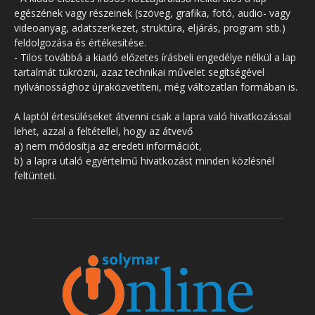
egészének vagy részeinek (szöveg, grafika, fotó, audio- vagy
videoanyag, adatszerkezet, struktúra, eljárás, program stb.)
feldolgozása és értékesítése.
- Tilos továbbá a kiadó előzetes írásbeli engedélye nélkül a lap
tartalmát tükrözni, azaz technikai művelet segítségével
nyilvánossághoz újraközvetíteni, még változatlan formában is.
A laptól értesüléseket átvenni csak a lapra való hivatkozással
lehet, azzal a feltétellel, hogy az átvevő
a) nem módosítja az eredeti információt,
b) a lapra utaló egyértelmű hivatkozást minden közlésnél
feltünteti.