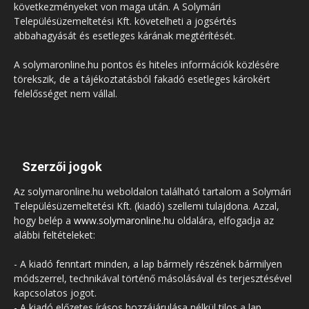
következményeket von maga után. A Solymári
Településüzemeltetési Kft. követelheti a jogsértés
abbahagyását és esetleges kárának megtérítését.
A solymaronline.hu pontos és hiteles információk közlésére
törekszik, de a tájékoztatásból fakadó esetleges károkért
felelősséget nem vállal.
Szerzői jogok
Az solymaronline.hu weboldalon található tartalom a Solymári
Településüzemeltetési Kft. (kiadó) szellemi tulajdona. Azzal,
hogy belép a
www.solymaronline.hu
oldalára, elfogadja az
alábbi feltételeket:
- A kiadó fenntart minden, a lap bármely részének bármilyen
módszerrel, technikával történő másolásával és terjesztésével
kapcsolatos jogot.
- A kiadó előzetes írásos hozzájárulása nélkül tilos a lap