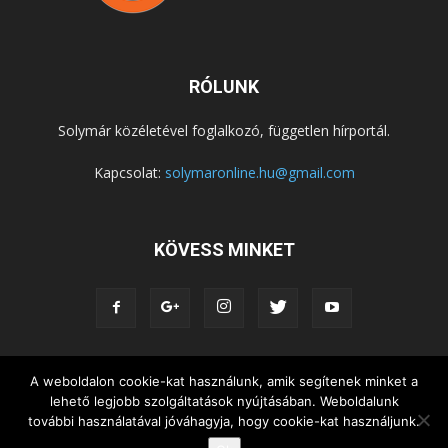
RÓLUNK
Solymár közéletével foglalkozó, független hírportál.
Kapcsolat:
solymaronline.hu@gmail.com
KÖVESS MINKET
A weboldalon cookie-kat használunk, amik segítenek minket a
KÖZÉLET
KÖZÖSSÉGEK
SZABADIDŐ
lehető legjobb szolgáltatások nyújtásában. Weboldalunk
NEMZETISÉG, HELYTÖRTÉNET
RIPORTOK
további használatával jóváhagyja, hogy cookie-kat használjunk.
KÖZÉRDEKŰ INFORMÁCIÓK