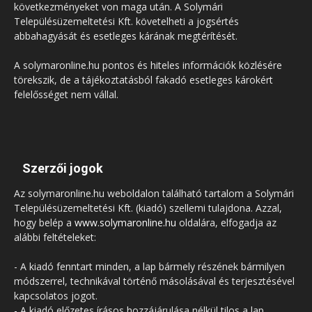
következményeket von maga után. A Solymári
Településüzemeltetési Kft. követelheti a jogsértés
abbahagyását és esetleges kárának megtérítését.
A solymaronline.hu pontos és hiteles információk közlésére
törekszik, de a tájékoztatásból fakadó esetleges károkért
felelősséget nem vállal.
Szerzői jogok
Az solymaronline.hu weboldalon található tartalom a Solymári
Településüzemeltetési Kft. (kiadó) szellemi tulajdona. Azzal,
hogy belép a
www.solymaronline.hu
oldalára, elfogadja az
alábbi feltételeket:
- A kiadó fenntart minden, a lap bármely részének bármilyen
módszerrel, technikával történő másolásával és terjesztésével
kapcsolatos jogot.
- A kiadó előzetes írásos hozzájárulása nélkül tilos a lap