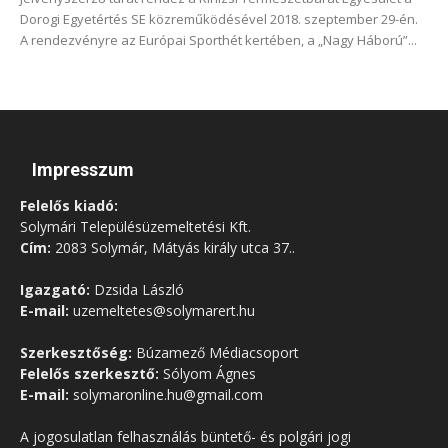
Dorogi Egyetértés SE közreműködésével 2018. szeptember 29-én.
A rendezvényre az Európai Sporthét kertében, a „Nagy Háború”...
Impresszum
Felelős kiadó:
Solymári Településüzemeltetési Kft.
Cím:
2083 Solymár, Mátyás király utca 37..
Igazgató:
Dzsida László
E-mail:
uzemeltetes@solymarert.hu
Szerkesztőség:
Búzamező Médiacsoport
Felelős szerkesztő:
Sólyom Ágnes
E-mail:
solymaronline.hu@gmail.com
A jogosulatlan felhasználás büntető- és polgári jogi