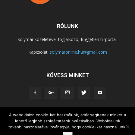
RÓLUNK
Solymár közéletével foglalkozó, független hírportál.
Kapcsolat:
solymaronline.hu@gmail.com
KÖVESS MINKET
A weboldalon cookie-kat használunk, amik segítenek minket a
KÖZÉLET
KÖZÖSSÉGEK
SZABADIDŐ
lehető legjobb szolgáltatások nyújtásában. Weboldalunk
NEMZETISÉG, HELYTÖRTÉNET
RIPORTOK
további használatával jóváhagyja, hogy cookie-kat használjunk.
KÖZÉRDEKŰ INFORMÁCIÓK