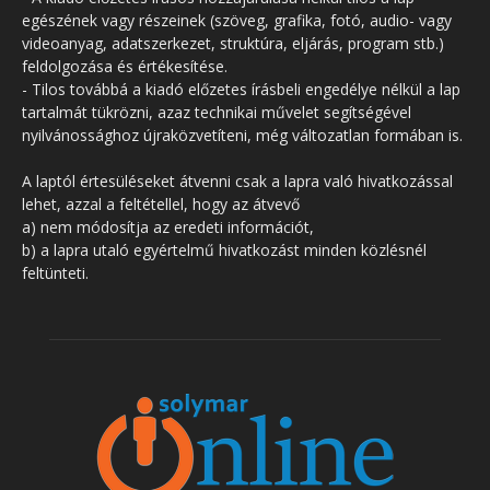
egészének vagy részeinek (szöveg, grafika, fotó, audio- vagy
videoanyag, adatszerkezet, struktúra, eljárás, program stb.)
feldolgozása és értékesítése.
- Tilos továbbá a kiadó előzetes írásbeli engedélye nélkül a lap
tartalmát tükrözni, azaz technikai művelet segítségével
nyilvánossághoz újraközvetíteni, még változatlan formában is.
A laptól értesüléseket átvenni csak a lapra való hivatkozással
lehet, azzal a feltétellel, hogy az átvevő
a) nem módosítja az eredeti információt,
b) a lapra utaló egyértelmű hivatkozást minden közlésnél
feltünteti.