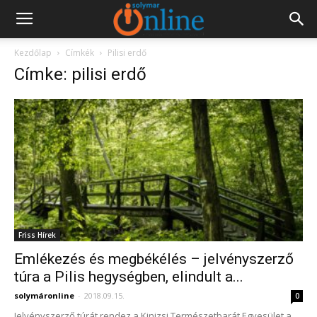
Kezdőlap
Címkék
Pilisi erdő
Címke: pilisi erdő
Friss Hírek
Emlékezés és megbékélés – jelvényszerző
túra a Pilis hegységben, elindult a...
solymáronline
-
2018.09.15.
0
Jelvényszerző túrát rendez a Kinizsi Természetbarát Egyesület a