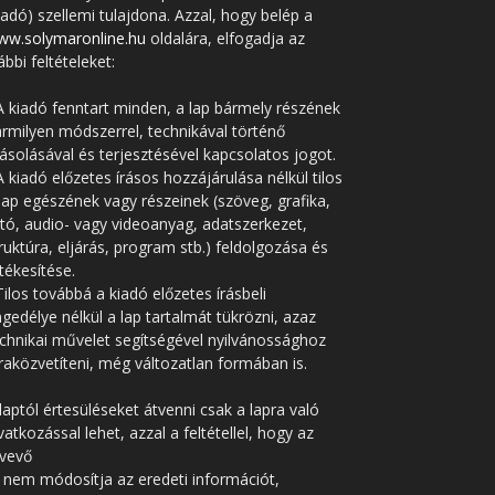
iadó) szellemi tulajdona. Azzal, hogy belép a
ww.solymaronline.hu
oldalára, elfogadja az
ábbi feltételeket:
A kiadó fenntart minden, a lap bármely részének
rmilyen módszerrel, technikával történő
solásával és terjesztésével kapcsolatos jogot.
A kiadó előzetes írásos hozzájárulása nélkül tilos
lap egészének vagy részeinek (szöveg, grafika,
tó, audio- vagy videoanyag, adatszerkezet,
ruktúra, eljárás, program stb.) feldolgozása és
tékesítése.
Tilos továbbá a kiadó előzetes írásbeli
gedélye nélkül a lap tartalmát tükrözni, azaz
chnikai művelet segítségével nyilvánossághoz
raközvetíteni, még változatlan formában is.
laptól értesüléseket átvenni csak a lapra való
vatkozással lehet, azzal a feltétellel, hogy az
tvevő
 nem módosítja az eredeti információt,