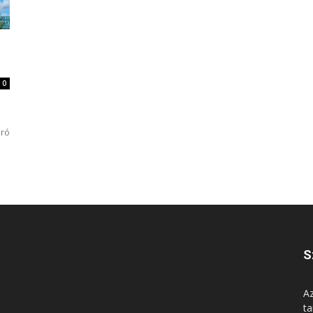
0
pró
S
Az
ta