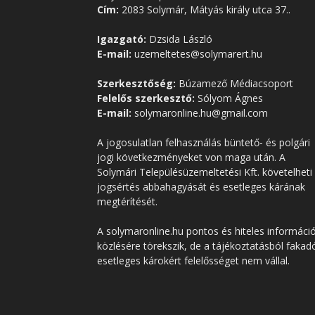
Cím:
2083 Solymár, Mátyás király utca 37..
Igazgató:
Dzsida László
E-mail:
uzemeltetes@solymarert.hu
Szerkesztőség:
Búzamező Médiacsoport
Felelős szerkesztő:
Sólyom Ágnes
E-mail:
solymaronline.hu@gmail.com
A jogosulatlan felhasználás büntető- és polgári
jogi következményeket von maga után. A
Solymári Településüzemeltetési Kft. követelheti
jogsértés abbahagyását és esetleges kárának
megtérítését.
A solymaronline.hu pontos és hiteles informáci
közlésére törekszik, de a tájékoztatásból fakad
esetleges károkért felelősséget nem vállal.