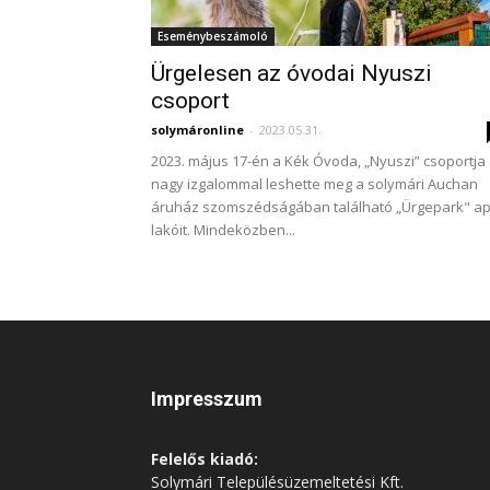
Eseménybeszámoló
Ürgelesen az óvodai Nyuszi
csoport
solymáronline
-
2023.05.31.
2023. május 17-én a Kék Óvoda, „Nyuszi” csoportja
nagy izgalommal leshette meg a solymári Auchan
áruház szomszédságában található „Ürgepark" a
lakóit. Mindeközben...
Impresszum
Felelős kiadó:
Solymári Településüzemeltetési Kft.