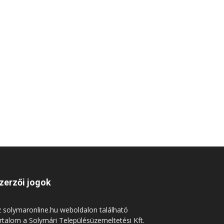
zerzői jogok
 solymaronline.hu weboldalon található
rtalom a Solymári Településüzemeltetési Kft.