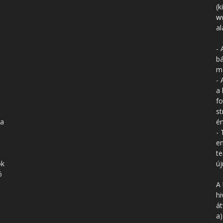
(k
w
al
- 
bá
má
- 
a 
fo
st
 a
ér
- 
en
te
ók
új
ó
A 
hi
á
a)