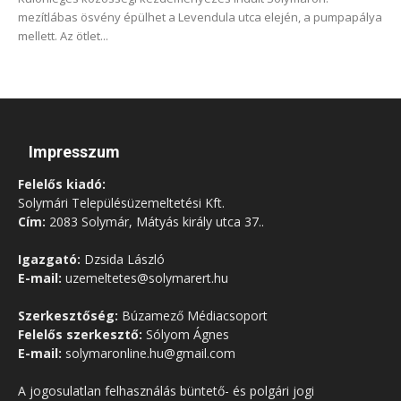
mezítlábas ösvény épülhet a Levendula utca elején, a pumpapálya
mellett. Az ötlet...
Impresszum
Felelős kiadó:
Solymári Településüzemeltetési Kft.
Cím:
2083 Solymár, Mátyás király utca 37..
Igazgató:
Dzsida László
E-mail:
uzemeltetes@solymarert.hu
Szerkesztőség:
Búzamező Médiacsoport
Felelős szerkesztő:
Sólyom Ágnes
E-mail:
solymaronline.hu@gmail.com
A jogosulatlan felhasználás büntető- és polgári jogi