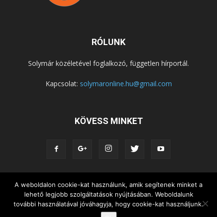
RÓLUNK
Solymár közéletével foglalkozó, független hírportál.
Kapcsolat:
solymaronline.hu@gmail.com
KÖVESS MINKET
A weboldalon cookie-kat használunk, amik segítenek minket a
KÖZÉLET
KÖZÖSSÉGEK
SZABADIDŐ
lehető legjobb szolgáltatások nyújtásában. Weboldalunk
NEMZETISÉG, HELYTÖRTÉNET
RIPORTOK
további használatával jóváhagyja, hogy cookie-kat használjunk.
KÖZÉRDEKŰ INFORMÁCIÓK