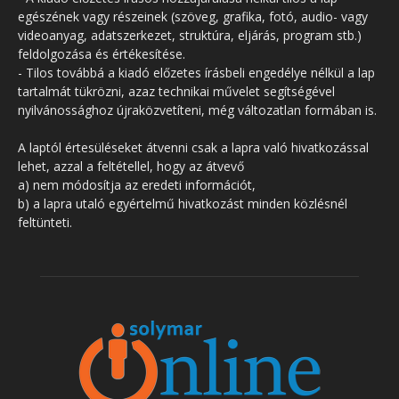
egészének vagy részeinek (szöveg, grafika, fotó, audio- vagy
videoanyag, adatszerkezet, struktúra, eljárás, program stb.)
feldolgozása és értékesítése.
- Tilos továbbá a kiadó előzetes írásbeli engedélye nélkül a lap
tartalmát tükrözni, azaz technikai művelet segítségével
nyilvánossághoz újraközvetíteni, még változatlan formában is.
A laptól értesüléseket átvenni csak a lapra való hivatkozással
lehet, azzal a feltétellel, hogy az átvevő
a) nem módosítja az eredeti információt,
b) a lapra utaló egyértelmű hivatkozást minden közlésnél
feltünteti.