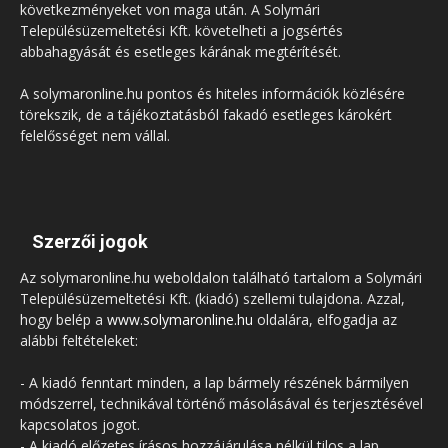
következményeket von maga után. A Solymári
Településüzemeltetési Kft. követelheti a jogsértés
abbahagyását és esetleges kárának megtérítését.
A solymaronline.hu pontos és hiteles információk közlésére
törekszik, de a tájékoztatásból fakadó esetleges károkért
felelősséget nem vállal.
Szerzői jogok
Az solymaronline.hu weboldalon található tartalom a Solymári
Településüzemeltetési Kft. (kiadó) szellemi tulajdona. Azzal,
hogy belép a
www.solymaronline.hu
oldalára, elfogadja az
alábbi feltételeket:
- A kiadó fenntart minden, a lap bármely részének bármilyen
módszerrel, technikával történő másolásával és terjesztésével
kapcsolatos jogot.
- A kiadó előzetes írásos hozzájárulása nélkül tilos a lap