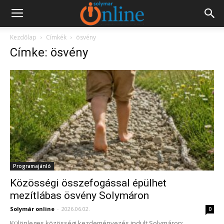
Kezdőlap
Címkék
ösvény
Címke: ösvény
Programajánló
Közösségi összefogással épülhet
mezítlábas ösvény Solymáron
Solymár online
-
2026.06.02.
0
Különleges közösségi kezdeményezés indult Solymáron: