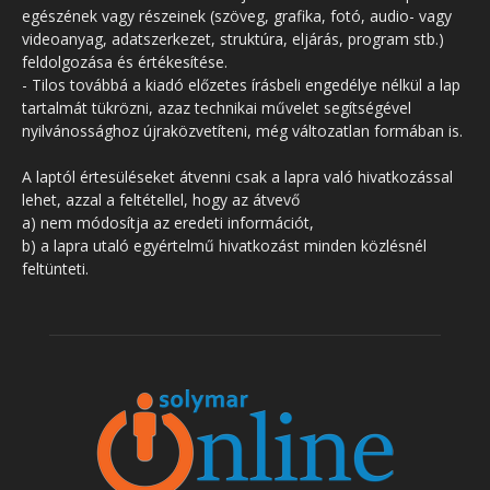
egészének vagy részeinek (szöveg, grafika, fotó, audio- vagy
videoanyag, adatszerkezet, struktúra, eljárás, program stb.)
feldolgozása és értékesítése.
- Tilos továbbá a kiadó előzetes írásbeli engedélye nélkül a lap
tartalmát tükrözni, azaz technikai művelet segítségével
nyilvánossághoz újraközvetíteni, még változatlan formában is.
A laptól értesüléseket átvenni csak a lapra való hivatkozással
lehet, azzal a feltétellel, hogy az átvevő
a) nem módosítja az eredeti információt,
b) a lapra utaló egyértelmű hivatkozást minden közlésnél
feltünteti.