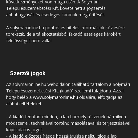
következményeket von maga után. A Solymári
Településüzemeltetési Kft. követelheti a jogsértés
abbahagyását és esetleges kárának megtérítését.
A solymaronline.hu pontos és hiteles információk közlésére
törekszik, de a tájékoztatásból fakadó esetleges károkért
felelősséget nem vállal.
Szerzői jogok
Az solymaronline.hu weboldalon található tartalom a Solymári
Településüzemeltetési Kft. (kiadó) szellemi tulajdona. Azzal,
hogy belép a
www.solymaronline.hu
oldalára, elfogadja az
alábbi feltételeket:
- A kiadó fenntart minden, a lap bármely részének bármilyen
módszerrel, technikával történő másolásával és terjesztésével
kapcsolatos jogot.
- A kiadó előzetes írásos hozzájárulása nélkül tilos a lap