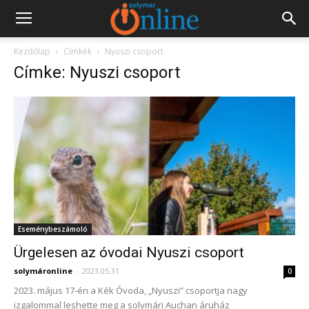
Kezdőlap
Címkék
Nyuszi csoport
Címke: Nyuszi csoport
Eseménybeszámoló
Ürgelesen az óvodai Nyuszi csoport
solymáronline
-
2023.05.31.
0
2023. május 17-én a Kék Óvoda, „Nyuszi” csoportja nagy
izgalommal leshette meg a solymári Auchan áruház