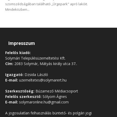
szomszédságában található „Ürgepark" apró lakóit.
Mindeközben...
Impresszum
Felelős kiadó:
Solymári Településüzemeltetési Kft.
Cím:
2083 Solymár, Mátyás király utca 37..
Igazgató:
Dzsida László
E-mail:
uzemeltetes@solymarert.hu
Szerkesztőség:
Búzamező Médiacsoport
Felelős szerkesztő:
Sólyom Ágnes
E-mail:
solymaronline.hu@gmail.com
A jogosulatlan felhasználás büntető- és polgári jogi