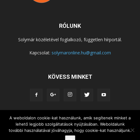
RÓLUNK
Solymár közéletével foglalkozó, független hírportál.
Kapcsolat:
solymaronline.hu@gmail.com
KÖVESS MINKET
A weboldalon cookie-kat használunk, amik segítenek minket a
KÖZÉLET
KÖZÖSSÉGEK
SZABADIDŐ
lehető legjobb szolgáltatások nyújtásában. Weboldalunk
NEMZETISÉG, HELYTÖRTÉNET
RIPORTOK
további használatával jóváhagyja, hogy cookie-kat használjunk.
KÖZÉRDEKŰ INFORMÁCIÓK
Ok