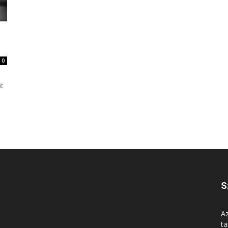
0
l
t
S
Az
ta