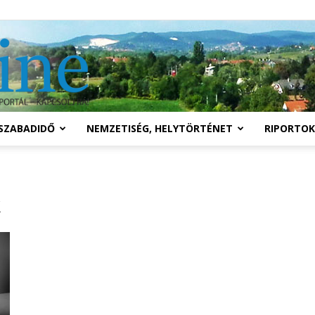
Solymár
SZABADIDŐ
NEMZETISÉG, HELYTÖRTÉNET
RIPORTOK
online
k