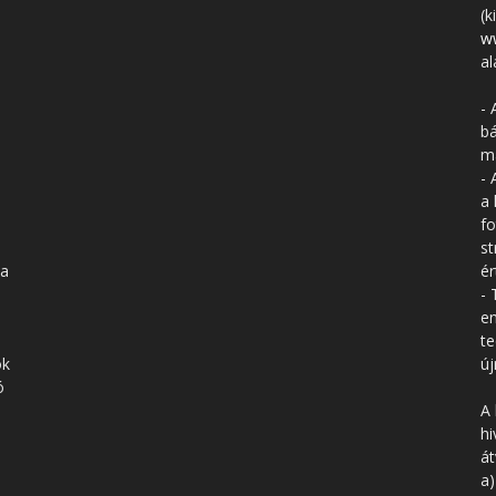
(k
w
al
- 
bá
má
- 
a 
fo
st
 a
ér
- 
en
te
ók
új
ó
A 
hi
á
a)