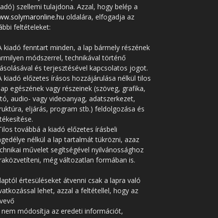
iadó) szellemi tulajdona. Azzal, hogy belép a
ww.solymaronline.hu
oldalára, elfogadja az
ábbi feltételeket:
A kiadó fenntart minden, a lap bármely részének
rmilyen módszerrel, technikával történő
solásával és terjesztésével kapcsolatos jogot.
A kiadó előzetes írásos hozzájárulása nélkül tilos
lap egészének vagy részeinek (szöveg, grafika,
tó, audio- vagy videoanyag, adatszerkezet,
ruktúra, eljárás, program stb.) feldolgozása és
tékesítése.
Tilos továbbá a kiadó előzetes írásbeli
gedélye nélkül a lap tartalmát tükrözni, azaz
chnikai művelet segítségével nyilvánossághoz
raközvetíteni, még változatlan formában is.
laptól értesüléseket átvenni csak a lapra való
vatkozással lehet, azzal a feltétellel, hogy az
tvevő
 nem módosítja az eredeti információt,