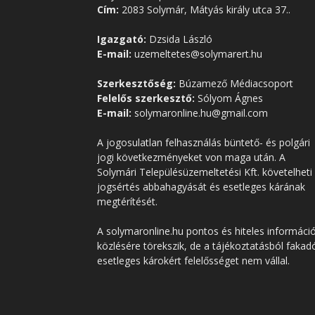
Cím:
2083 Solymár, Mátyás király utca 37..
Igazgató:
Dzsida László
E-mail:
uzemeltetes@solymarert.hu
Szerkesztőség:
Búzamező Médiacsoport
Felelős szerkesztő:
Sólyom Ágnes
E-mail:
solymaronline.hu@gmail.com
A jogosulatlan felhasználás büntető- és polgári
jogi következményeket von maga után. A
Solymári Településüzemeltetési Kft. követelheti
jogsértés abbahagyását és esetleges kárának
megtérítését.
A solymaronline.hu pontos és hiteles informáci
közlésére törekszik, de a tájékoztatásból fakad
esetleges károkért felelősséget nem vállal.