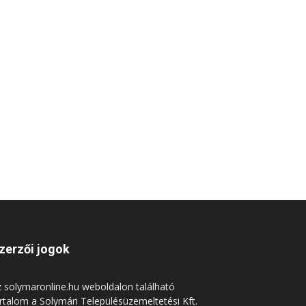
zerzői jogok
 solymaronline.hu weboldalon található
rtalom a Solymári Településüzemeltetési Kft.