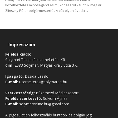
közétkeztetés minőségéről és működéséről – tudtuk meg dr.
Zlinszky Péter polgármestertől. A cél: olyan óvodai...
Impresszum
Felelős kiadó:
Solymári Településüzemeltetési Kft.
Cím:
2083 Solymár, Mátyás király utca 37..
Igazgató:
Dzsida László
E-mail:
uzemeltetes@solymarert.hu
Szerkesztőség:
Búzamező Médiacsoport
Felelős szerkesztő:
Sólyom Ágnes
E-mail:
solymaronline.hu@gmail.com
A jogosulatlan felhasználás büntető- és polgári jogi