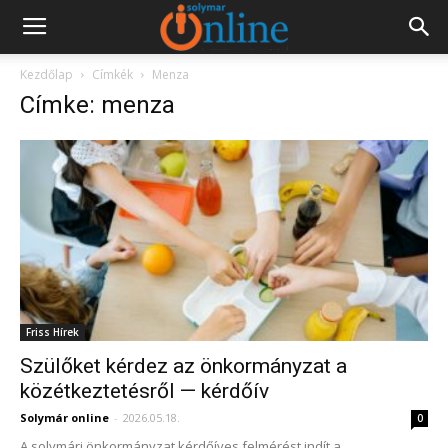
Kezdőlap
Címkék
Menza
Címke: menza
Friss Hírek
Szülőket kérdez az önkormányzat a
közétkeztetésről — kérdőív
Solymár online
-
2026.05.18.
0
A solymári önkormányzat kérdőíves felmérést indít a