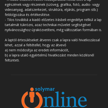
egészének vagy részeinek (szöveg, grafika, fotó, audio- vagy
videoanyag, adatszerkezet, struktúra, eljárás, program stb.)
feldolgozása és értékesítése.
- Tilos továbbá a kiadó előzetes írásbeli engedélye nélkül a lap
tartalmát tükrözni, azaz technikai művelet segítségével
nyilvánossághoz újraközvetíteni, még változatlan formában is.
A laptól értesüléseket átvenni csak a lapra való hivatkozással
lehet, azzal a feltétellel, hogy az átvevő
a) nem módosítja az eredeti információt,
b) a lapra utaló egyértelmű hivatkozást minden közlésnél
feltünteti.