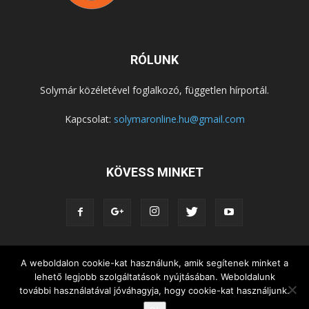
RÓLUNK
Solymár közéletével foglalkozó, független hírportál.
Kapcsolat:
solymaronline.hu@gmail.com
KÖVESS MINKET
A weboldalon cookie-kat használunk, amik segítenek minket a
KÖZÉLET
KÖZÖSSÉGEK
SZABADIDŐ
lehető legjobb szolgáltatások nyújtásában. Weboldalunk
NEMZETISÉG, HELYTÖRTÉNET
RIPORTOK
további használatával jóváhagyja, hogy cookie-kat használjunk.
KÖZÉRDEKŰ INFORMÁCIÓK