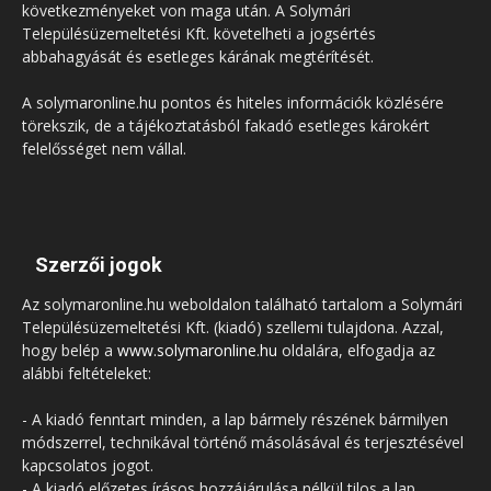
következményeket von maga után. A Solymári
Településüzemeltetési Kft. követelheti a jogsértés
abbahagyását és esetleges kárának megtérítését.
A solymaronline.hu pontos és hiteles információk közlésére
törekszik, de a tájékoztatásból fakadó esetleges károkért
felelősséget nem vállal.
Szerzői jogok
Az solymaronline.hu weboldalon található tartalom a Solymári
Településüzemeltetési Kft. (kiadó) szellemi tulajdona. Azzal,
hogy belép a
www.solymaronline.hu
oldalára, elfogadja az
alábbi feltételeket:
- A kiadó fenntart minden, a lap bármely részének bármilyen
módszerrel, technikával történő másolásával és terjesztésével
kapcsolatos jogot.
- A kiadó előzetes írásos hozzájárulása nélkül tilos a lap