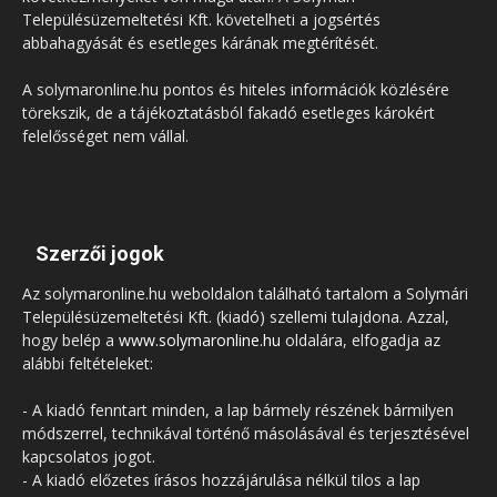
Településüzemeltetési Kft. követelheti a jogsértés
abbahagyását és esetleges kárának megtérítését.
A solymaronline.hu pontos és hiteles információk közlésére
törekszik, de a tájékoztatásból fakadó esetleges károkért
felelősséget nem vállal.
Szerzői jogok
Az solymaronline.hu weboldalon található tartalom a Solymári
Településüzemeltetési Kft. (kiadó) szellemi tulajdona. Azzal,
hogy belép a
www.solymaronline.hu
oldalára, elfogadja az
alábbi feltételeket:
- A kiadó fenntart minden, a lap bármely részének bármilyen
módszerrel, technikával történő másolásával és terjesztésével
kapcsolatos jogot.
- A kiadó előzetes írásos hozzájárulása nélkül tilos a lap