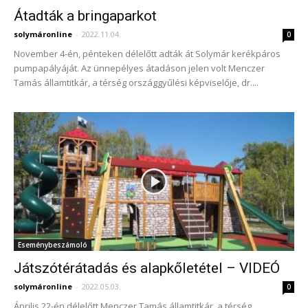
Átadták a bringaparkot
solymáronline
-
2022.11.04.
0
November 4-én, pénteken délelőtt adták át Solymár kerékpáros
pumpapályáját. Az ünnepélyes átadáson jelen volt Menczer
Tamás államtitkár, a térség országgyűlési képviselője, dr....
Eseménybeszámoló
Játszótérátadás és alapkőletétel – VIDEÓ
solymáronline
-
2022.05.03.
0
Április 22-én délelőtt Menczer Tamás államtitkár, a térség