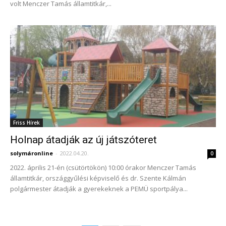
volt Menczer Tamás államtitkár,...
Friss Hírek
Holnap átadják az új játszóteret
solymáronline
-
2022.04.20.
0
2022. április 21-én (csütörtökön) 10:00 órakor Menczer Tamás
államtitkár, országgyűlési képviselő és dr. Szente Kálmán
polgármester átadják a gyerekeknek a PEMÜ sportpálya...