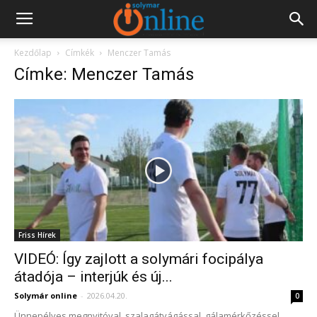
Kezdőlap
Címkék
Menczer Tamás
Címke: Menczer Tamás
Friss Hírek
VIDEÓ: Így zajlott a solymári focipálya
átadója – interjúk és új...
Solymár online
-
2026.04.20.
0
Ünnepélyes megnyitóval, szalagátvágással, gálamérkőzéssel,