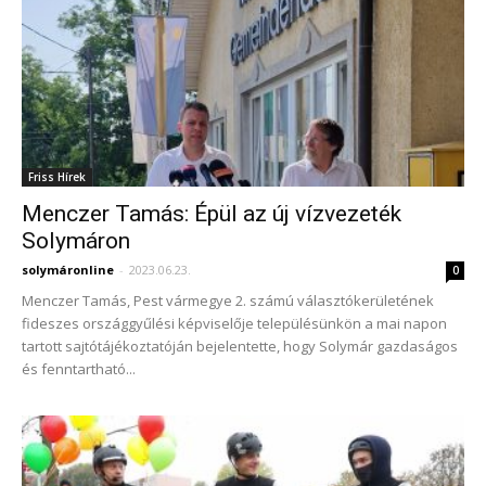
Friss Hírek
Menczer Tamás: Épül az új vízvezeték
Solymáron
solymáronline
-
2023.06.23.
0
Menczer Tamás, Pest vármegye 2. számú választókerületének
fideszes országgyűlési képviselője településünkön a mai napon
tartott sajtótájékoztatóján bejelentette, hogy Solymár gazdaságos
és fenntartható...