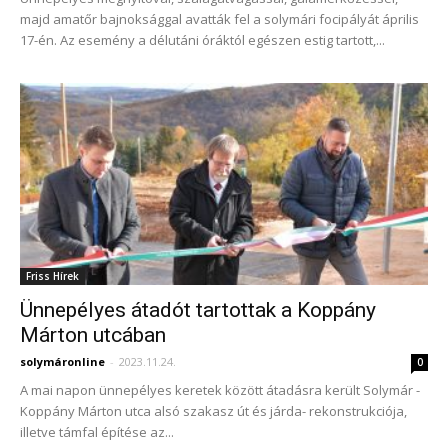
majd amatőr bajnoksággal avatták fel a solymári focipályát április
17-én. Az esemény a délutáni óráktól egészen estig tartott,...
Friss Hírek
Ünnepélyes átadót tartottak a Koppány
Márton utcában
solymáronline
-
2023.11.24.
0
A mai napon ünnepélyes keretek között átadásra került Solymár -
Koppány Márton utca alsó szakasz út és járda- rekonstrukciója,
illetve támfal építése az...