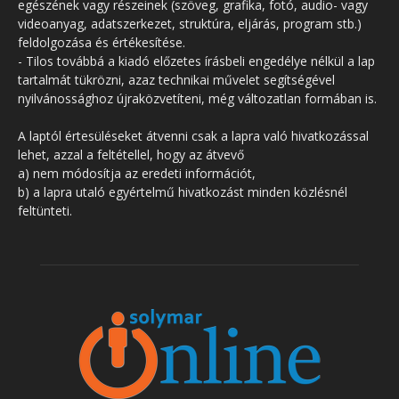
egészének vagy részeinek (szöveg, grafika, fotó, audio- vagy
videoanyag, adatszerkezet, struktúra, eljárás, program stb.)
feldolgozása és értékesítése.
- Tilos továbbá a kiadó előzetes írásbeli engedélye nélkül a lap
tartalmát tükrözni, azaz technikai művelet segítségével
nyilvánossághoz újraközvetíteni, még változatlan formában is.
A laptól értesüléseket átvenni csak a lapra való hivatkozással
lehet, azzal a feltétellel, hogy az átvevő
a) nem módosítja az eredeti információt,
b) a lapra utaló egyértelmű hivatkozást minden közlésnél
feltünteti.