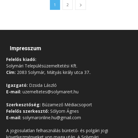
1
2
Impresszum
Felelős kiadó:
Solymári Településüzemeltetési Kft.
Cím:
2083 Solymár, Mátyás király utca 37..
Igazgató:
Dzsida László
E-mail:
uzemeltetes@solymarert.hu
Szerkesztőség:
Búzamező Médiacsoport
Felelős szerkesztő:
Sólyom Ágnes
E-mail:
solymaronline.hu@gmail.com
A jogosulatlan felhasználás büntető- és polgári jogi
következményeket von maga után. A Solymári