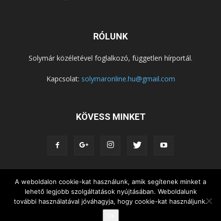
RÓLUNK
Solymár közéletével foglalkozó, független hírportál.
Kapcsolat:
solymaronline.hu@gmail.com
KÖVESS MINKET
KÖZÉLET
KÖZÖSSÉGEK
SZABADIDŐ
A weboldalon cookie-kat használunk, amik segítenek minket a
lehető legjobb szolgáltatások nyújtásában. Weboldalunk
NEMZETISÉG, HELYTÖRTÉNET
RIPORTOK
további használatával jóváhagyja, hogy cookie-kat használjunk.
KÖZÉRDEKŰ INFORMÁCIÓK
Ok
© Copyright 2015 - Solymár Online