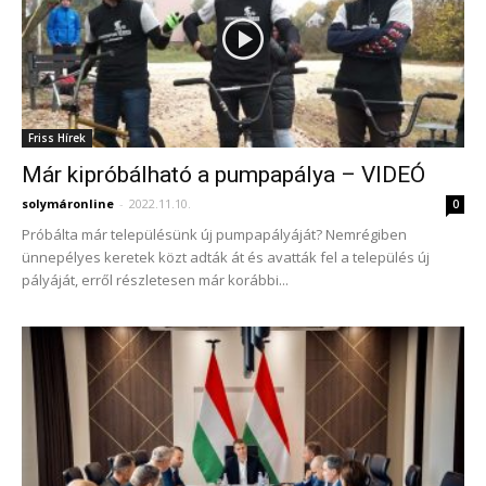
Friss Hírek
Már kipróbálható a pumpapálya – VIDEÓ
solymáronline
-
2022.11.10.
0
Próbálta már településünk új pumpapályáját? Nemrégiben
ünnepélyes keretek közt adták át és avatták fel a település új
pályáját, erről részletesen már korábbi...