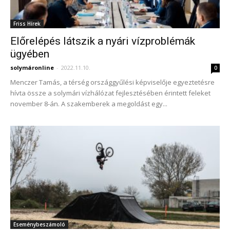
Friss Hírek
Előrelépés látszik a nyári vízproblémák
ügyében
solymáronline
-
2022.11.10.
0
Menczer Tamás, a térség országgyűlési képviselője egyeztetésre
hívta össze a solymári vízhálózat fejlesztésében érintett feleket
november 8-án. A szakemberek a megoldást egy...
Eseménybeszámoló