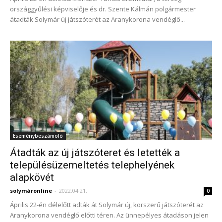
országgyűlési képviselője és dr. Szente Kálmán polgármester
átadták Solymár új játszóterét az Aranykorona vendéglő...
Eseménybeszámoló
Átadták az új játszóteret és letették a
településüzemeltetés telephelyének
alapkövét
solymáronline
-
2022.04.21.
0
Április 22-én délelőtt adták át Solymár új, korszerű játszóterét az
Aranykorona vendéglő előtti téren. Az ünnepélyes átadáson jelen