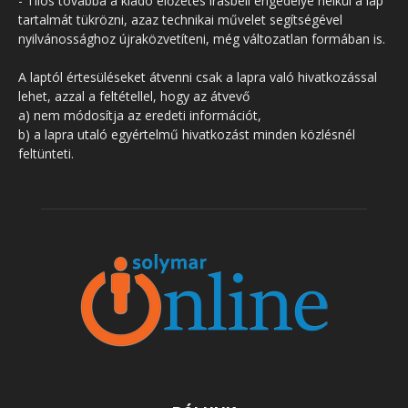
- Tilos továbbá a kiadó előzetes írásbeli engedélye nélkül a lap
tartalmát tükrözni, azaz technikai művelet segítségével
nyilvánossághoz újraközvetíteni, még változatlan formában is.
A laptól értesüléseket átvenni csak a lapra való hivatkozással
lehet, azzal a feltétellel, hogy az átvevő
a) nem módosítja az eredeti információt,
b) a lapra utaló egyértelmű hivatkozást minden közlésnél
feltünteti.