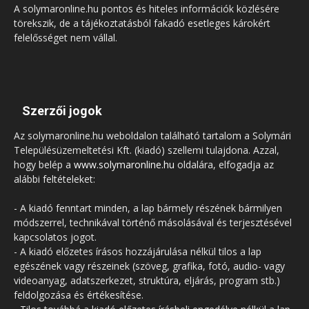
A solymaronline.hu pontos és hiteles információk közlésére
törekszik, de a tájékoztatásból fakadó esetleges károkért
felelősséget nem vállal.
Szerzői jogok
Az solymaronline.hu weboldalon található tartalom a Solymári
Településüzemeltetési Kft. (kiadó) szellemi tulajdona. Azzal,
hogy belép a
www.solymaronline.hu
oldalára, elfogadja az
alábbi feltételeket:
- A kiadó fenntart minden, a lap bármely részének bármilyen
módszerrel, technikával történő másolásával és terjesztésével
kapcsolatos jogot.
- A kiadó előzetes írásos hozzájárulása nélkül tilos a lap
egészének vagy részeinek (szöveg, grafika, fotó, audio- vagy
videoanyag, adatszerkezet, struktúra, eljárás, program stb.)
feldolgozása és értékesítése.