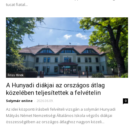
tucat fiatal...
Friss Hírek
A Hunyadi diákjai az országos átlag
közelében teljesítettek a felvételin
Solymár online
-
2026.06.09.
0
Az idei központi írásbeli felvételi vizsgán a solymári Hunyadi
Mátyás Német Nemzetiségi Általános Iskola végzős diákjai
összességében az országos átlaghoz nagyon közeli...