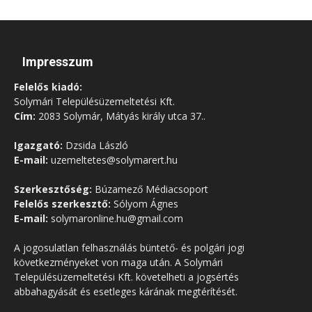
Impresszum
Felelős kiadó:
Solymári Településüzemeltetési Kft.
Cím:
2083 Solymár, Mátyás király utca 37..
Igazgató:
Dzsida László
E-mail:
uzemeltetes@solymarert.hu
Szerkesztőség:
Búzamező Médiacsoport
Felelős szerkesztő:
Sólyom Ágnes
E-mail:
solymaronline.hu@gmail.com
A jogosulatlan felhasználás büntető- és polgári jogi
következményeket von maga után. A Solymári
Településüzemeltetési Kft. követelheti a jogsértés
abbahagyását és esetleges kárának megtérítését.