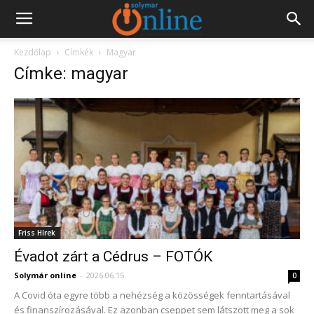
Kezdőlap
Címkék
Magyar
Címke: magyar
Friss Hírek
Évadot zárt a Cédrus – FOTÓK
Solymár online
-
2026.06.15.
0
A Covid óta egyre több a nehézség a közösségek fenntartásával
és finanszírozásával. Ez azonban cseppet sem látszott meg a sok