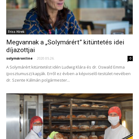
Friss Hírek
Megvannak a „Solymárért” kitüntetés idei
díjazottjai
solymáronline
-
2020.05.26.
0
A Solymárért kitüntetést idén Ludwig Klára és dr. Oswald Emma
(posztumusz) kapják. Erről ez évben a képviselő-testület nevében
dr. Szente Kálmán polgármester...