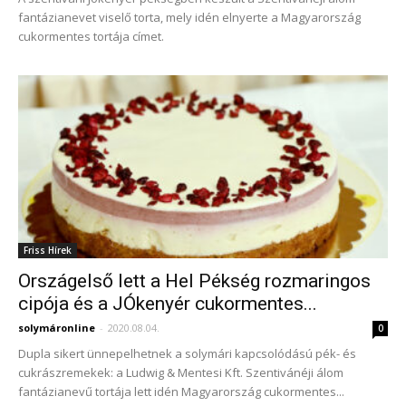
fantázianevet viselő torta, mely idén elnyerte a Magyarország
cukormentes tortája címet.
Friss Hírek
Országelső lett a Hel Pékség rozmaringos
cipója és a JÓkenyér cukormentes...
solymáronline
-
2020.08.04.
0
Dupla sikert ünnepelhetnek a solymári kapcsolódású pék- és
cukrászremekek: a Ludwig & Mentesi Kft. Szentivánéji álom
fantázianevű tortája lett idén Magyarország cukormentes...