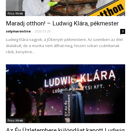
Friss Hírek
Maradj otthon! – Ludwig Klára, pékmester
solymaronline
-
2020.03.29.
0
Ludwig Klára vagyok, a JÓkenyér pékmestere. Az üzemben az élet
átalakult, de a munka nem állhat meg, hiszen sokan számítanak
ránk, kenyérre...
Friss Hírek
Az Év Üzletembere különdíjat kapott Ludwig