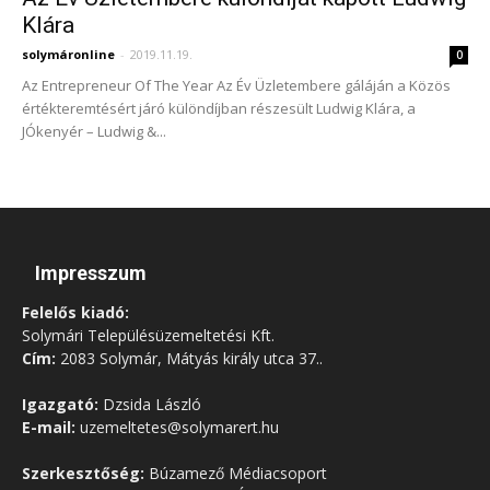
Klára
solymáronline
-
2019.11.19.
0
Az Entrepreneur Of The Year Az Év Üzletembere gáláján a Közös
értékteremtésért járó különdíjban részesült Ludwig Klára, a
JÓkenyér – Ludwig &...
Impresszum
Felelős kiadó:
Solymári Településüzemeltetési Kft.
Cím:
2083 Solymár, Mátyás király utca 37..
Igazgató:
Dzsida László
E-mail:
uzemeltetes@solymarert.hu
Szerkesztőség:
Búzamező Médiacsoport