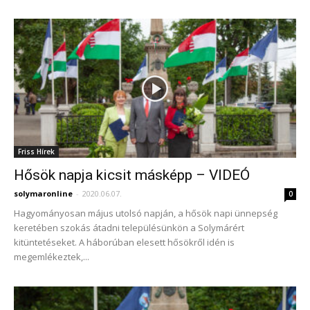
Friss Hírek
Hősök napja kicsit másképp – VIDEÓ
solymaronline
-
2020.06.07.
0
Hagyományosan május utolsó napján, a hősök napi ünnepség
keretében szokás átadni településünkön a Solymárért
kitüntetéseket. A háborúban elesett hősökről idén is
megemlékeztek,...