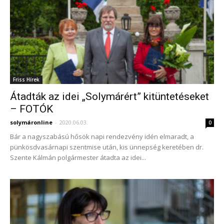
Friss Hírek
Átadták az idei „Solymárért” kitüntetéseket
– FOTÓK
solymáronline
-
2020.06.03.
0
Bár a nagyszabású hősök napi rendezvény idén elmaradt, a
pünkösdvasárnapi szentmise után, kis ünnepség keretében dr.
Szente Kálmán polgármester átadta az idei...