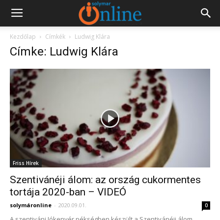
Kezdőlap
Címkék
Ludwig Klára
Címke: Ludwig Klára
Friss Hírek
Szentivánéji álom: az ország cukormentes
tortája 2020-ban – VIDEÓ
solymáronline
-
2020.09.01.
0
A szentiváni Jókenyér pékségben készült a Szentivánéji álom