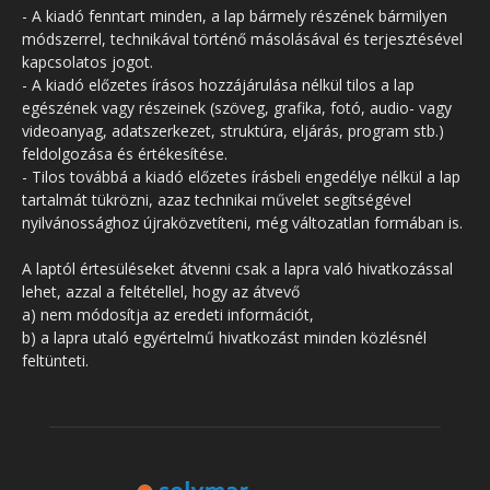
- A kiadó fenntart minden, a lap bármely részének bármilyen
módszerrel, technikával történő másolásával és terjesztésével
kapcsolatos jogot.
- A kiadó előzetes írásos hozzájárulása nélkül tilos a lap
egészének vagy részeinek (szöveg, grafika, fotó, audio- vagy
videoanyag, adatszerkezet, struktúra, eljárás, program stb.)
feldolgozása és értékesítése.
- Tilos továbbá a kiadó előzetes írásbeli engedélye nélkül a lap
tartalmát tükrözni, azaz technikai művelet segítségével
nyilvánossághoz újraközvetíteni, még változatlan formában is.
A laptól értesüléseket átvenni csak a lapra való hivatkozással
lehet, azzal a feltétellel, hogy az átvevő
a) nem módosítja az eredeti információt,
b) a lapra utaló egyértelmű hivatkozást minden közlésnél
feltünteti.