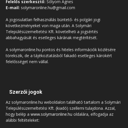
Felelős szerkesztő:
Sólyom Ágnes
E-mail:
solymaronline.hu@gmail.com
A jogosulatlan felhasználás büntető- és polgári jogi
következményeket von maga után. A Solymári
Településüzemeltetési Kft. követelheti a jogsértés
abbahagyását és esetleges kárának megtérítését.
A solymaronline.hu pontos és hiteles információk közlésére
törekszik, de a tájékoztatásból fakadó esetleges károkért
felelősséget nem vállal.
Szerzői jogok
Az solymaronline.hu weboldalon található tartalom a Solymári
Településüzemeltetési Kft. (kiadó) szellemi tulajdona. Azzal,
hogy belép a
www.solymaronline.hu
oldalára, elfogadja az
alábbi feltételeket: