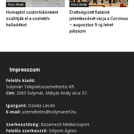
Friss Hírek
Friss Hírek
Holnaptól csütörtökönként
Érettségizett fiatalok
szállítják el a szelektív
jelentkezését várja a Corvinus
hulladékot
– augusztus 9-ig lehet
pályázni
Impresszum
Felelős kiadó:
Solymári Településüzemeltetési Kft.
Cím:
2083 Solymár, Mátyás király utca 37..
Igazgató:
Dzsida László
E-mail:
uzemeltetes@solymarert.hu
Szerkesztőség:
Búzamező Médiacsoport
Felelős szerkesztő:
Sólyom Ágnes