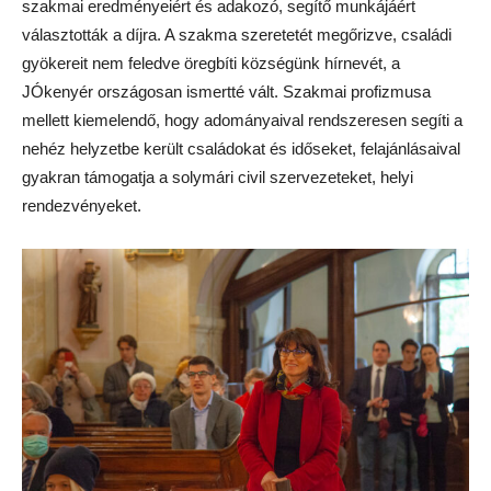
szakmai eredményeiért és adakozó, segítő munkájáért
választották a díjra. A szakma szeretetét megőrizve, családi
gyökereit nem feledve öregbíti községünk hírnevét, a
JÓkenyér országosan ismertté vált. Szakmai profizmusa
mellett kiemelendő, hogy adományaival rendszeresen segíti a
nehéz helyzetbe került családokat és időseket, felajánlásaival
gyakran támogatja a solymári civil szervezeteket, helyi
rendezvényeket.