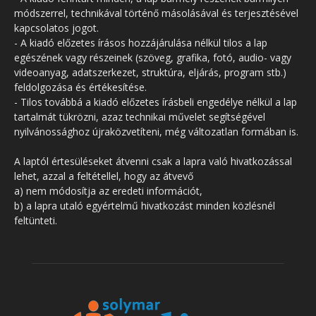
módszerrel, technikával történő másolásával és terjesztésével
kapcsolatos jogot.
- A kiadó előzetes írásos hozzájárulása nélkül tilos a lap
egészének vagy részeinek (szöveg, grafika, fotó, audio- vagy
videoanyag, adatszerkezet, struktúra, eljárás, program stb.)
feldolgozása és értékesítése.
- Tilos továbbá a kiadó előzetes írásbeli engedélye nélkül a lap
tartalmát tükrözni, azaz technikai művelet segítségével
nyilvánossághoz újraközvetíteni, még változatlan formában is.
A laptól értesüléseket átvenni csak a lapra való hivatkozással
lehet, azzal a feltétellel, hogy az átvevő
a) nem módosítja az eredeti információt,
b) a lapra utaló egyértelmű hivatkozást minden közlésnél
feltünteti.