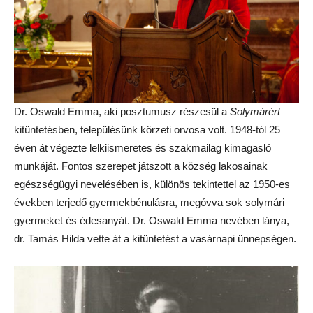
Dr. Oswald Emma, aki posztumusz részesül a
Solymárért
kitüntetésben, településünk körzeti orvosa volt. 1948-tól 25
éven át végezte lelkiismeretes és szakmailag kimagasló
munkáját. Fontos szerepet játszott a község lakosainak
egészségügyi nevelésében is, különös tekintettel az 1950-es
években terjedő gyermekbénulásra, megóvva sok solymári
gyermeket és édesanyát. Dr. Oswald Emma nevében lánya,
dr. Tamás Hilda vette át a kitüntetést a vasárnapi ünnepségen.