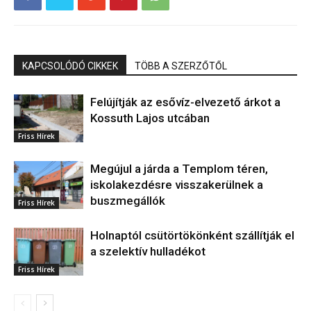
KAPCSOLÓDÓ CIKKEK
TÖBB A SZERZŐTŐL
Felújítják az esővíz-elvezető árkot a
Kossuth Lajos utcában
Friss Hírek
Megújul a járda a Templom téren,
iskolakezdésre visszakerülnek a
buszmegállók
Friss Hírek
Holnaptól csütörtökönként szállítják el
a szelektív hulladékot
Friss Hírek