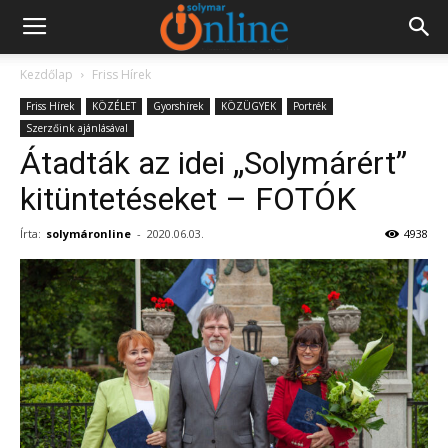
Kezdőlap
Friss Hírek
Friss Hírek
KÖZÉLET
Gyorshírek
KÖZÜGYEK
Portrék
Szerzőink ajánlásával
Átadták az idei „Solymárért”
kitüntetéseket – FOTÓK
Írta:
solymáronline
-
2020.06.03.
4938