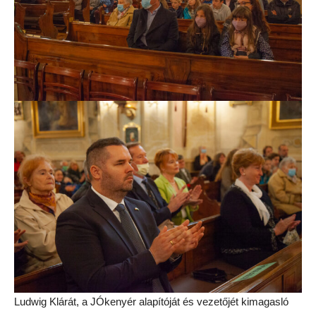
Ludwig Klárát, a JÓkenyér alapítóját és vezetőjét kimagasló