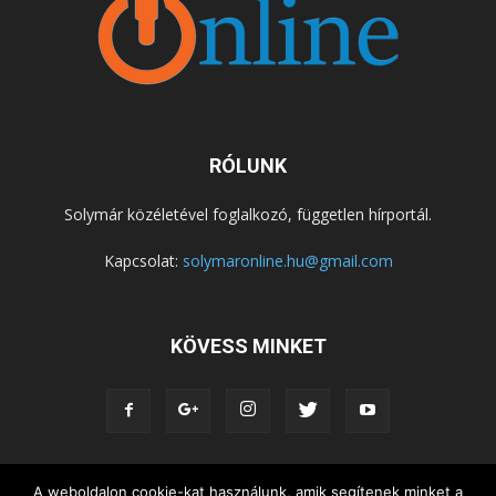
RÓLUNK
Solymár közéletével foglalkozó, független hírportál.
Kapcsolat:
solymaronline.hu@gmail.com
KÖVESS MINKET
A weboldalon cookie-kat használunk, amik segítenek minket a
KÖZÉLET
KÖZÖSSÉGEK
SZABADIDŐ