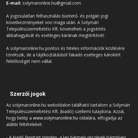
E-mail:
solymaronline.hu@gmail.com
A jogosulatlan felhasználás büntető- és polgári jogi
következményeket von maga után. A Solymári
Településüzemeltetési Kft. követelheti a jogsértés
abbahagyását és esetleges kárának megtérítését.
A solymaronline.hu pontos és hiteles információk közlésére
törekszik, de a tájékoztatásból fakadó esetleges károkért
felelősséget nem vállal.
Szerzői jogok
Az solymaronline.hu weboldalon található tartalom a Solymári
Településüzemeltetési Kft. (kiadó) szellemi tulajdona. Azzal,
hogy belép a
www.solymaronline.hu
oldalára, elfogadja az
alábbi feltételeket:
- A kiadó fenntart minden, a lap bármely részének bármilyen