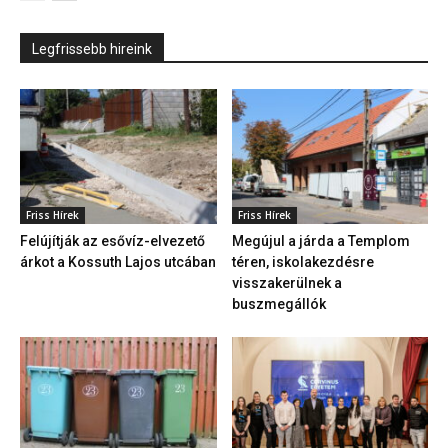
Legfrissebb hireink
Friss Hírek
Friss Hírek
Felújítják az esővíz-elvezető
Megújul a járda a Templom
árkot a Kossuth Lajos utcában
téren, iskolakezdésre
visszakerülnek a
buszmegállók