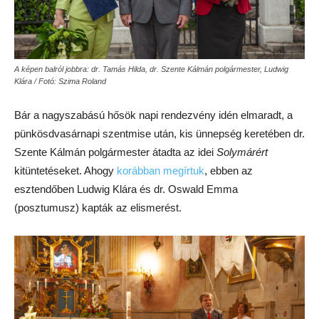
A képen balról jobbra: dr. Tamás Hilda, dr. Szente Kálmán polgármester, Ludwig
Klára / Fotó: Szima Roland
Bár a nagyszabású hősök napi rendezvény idén elmaradt, a
pünkösdvasárnapi szentmise után, kis ünnepség keretében dr.
Szente Kálmán polgármester átadta az idei
Solymárért
kitüntetéseket. Ahogy
korábban megírtuk
, ebben az
esztendőben Ludwig Klára és dr. Oswald Emma
(posztumusz) kapták az elismerést.