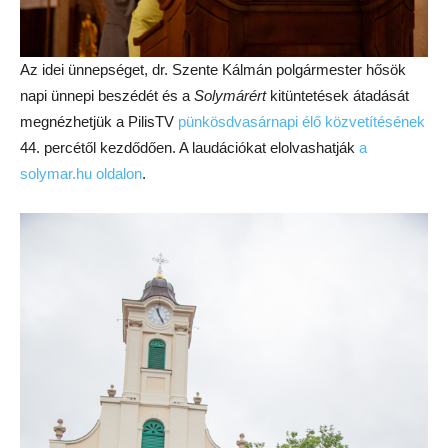
Az idei ünnepséget, dr. Szente Kálmán polgármester hősök
napi ünnepi beszédét és a
Solymárért
kitüntetések átadását
megnézhetjük a PilisTV
pünkösdvasárnapi élő közvetítésének
44. percétől kezdődően. A laudációkat elolvashatják
a
solymar.hu oldalon
.