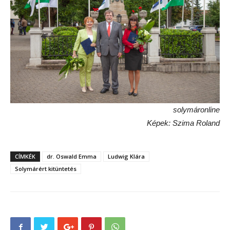
solymáronline
Képek: Szima Roland
CÍMKÉK
dr. Oswald Emma
Ludwig Klára
Solymárért kitüntetés