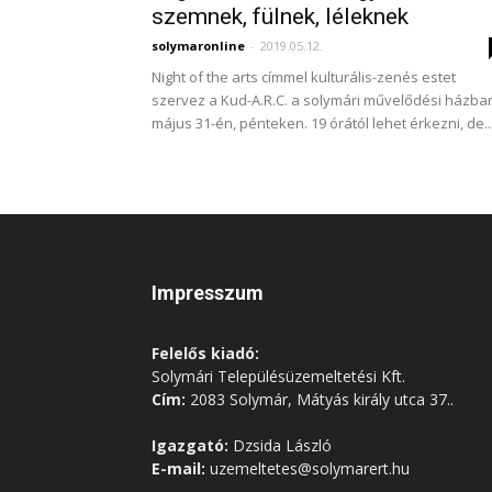
szemnek, fülnek, léleknek
solymaronline
-
2019.05.12.
Night of the arts címmel kulturális-zenés estet
szervez a Kud-A.R.C. a solymári művelődési házba
május 31-én, pénteken. 19 órától lehet érkezni, de..
Impresszum
Felelős kiadó:
Solymári Településüzemeltetési Kft.
Cím:
2083 Solymár, Mátyás király utca 37..
Igazgató:
Dzsida László
E-mail:
uzemeltetes@solymarert.hu