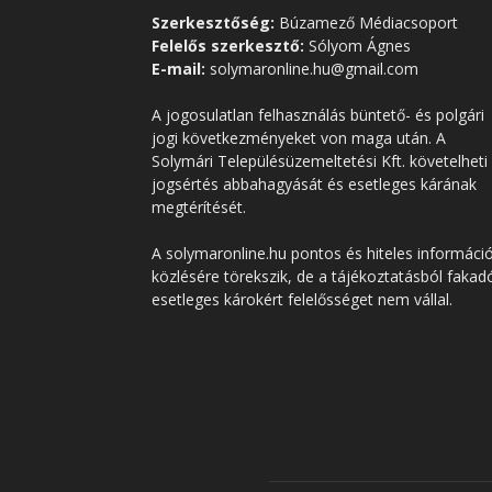
Szerkesztőség:
Búzamező Médiacsoport
Felelős szerkesztő:
Sólyom Ágnes
E-mail:
solymaronline.hu@gmail.com
A jogosulatlan felhasználás büntető- és polgári
jogi következményeket von maga után. A
Solymári Településüzemeltetési Kft. követelheti
jogsértés abbahagyását és esetleges kárának
megtérítését.
A solymaronline.hu pontos és hiteles informáci
közlésére törekszik, de a tájékoztatásból fakad
esetleges károkért felelősséget nem vállal.