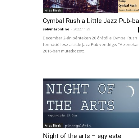
Friss Hírek
Cymbal Rush a Little Jazz Pub-b
solymáronline
-
2022.11.29.
December 2-án pénteken 20 órától a Cymbal Rush
formáció lesz a Little Jazz Pub vendége. "A zenekar
2016-ban mutatkozott...
Friss Hírek
Night of the arts – egy este