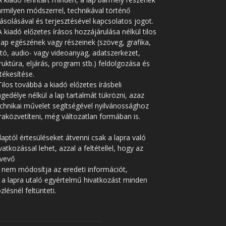
rmilyen módszerrel, technikával történő
solásával és terjesztésével kapcsolatos jogot.
A kiadó előzetes írásos hozzájárulása nélkül tilos
lap egészének vagy részeinek (szöveg, grafika,
tó, audio- vagy videoanyag, adatszerkezet,
ruktúra, eljárás, program stb.) feldolgozása és
tékesítése.
Tilos továbbá a kiadó előzetes írásbeli
gedélye nélkül a lap tartalmát tükrözni, azaz
chnikai művelet segítségével nyilvánossághoz
raközvetíteni, még változatlan formában is.
laptól értesüléseket átvenni csak a lapra való
vatkozással lehet, azzal a feltétellel, hogy az
tvevő
 nem módosítja az eredeti információt,
 a lapra utaló egyértelmű hivatkozást minden
zlésnél feltünteti.