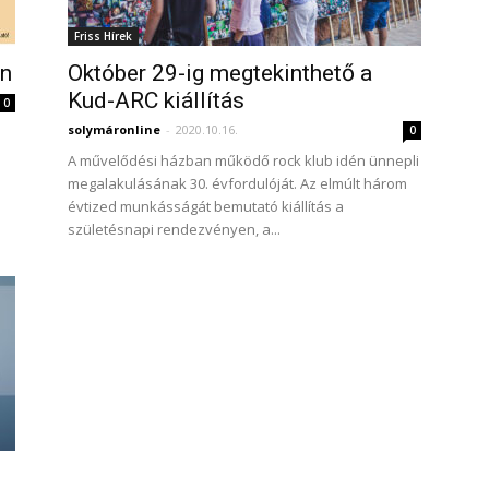
Friss Hírek
an
Október 29-ig megtekinthető a
Kud-ARC kiállítás
0
solymáronline
-
2020.10.16.
0
A művelődési házban működő rock klub idén ünnepli
megalakulásának 30. évfordulóját. Az elmúlt három
évtized munkásságát bemutató kiállítás a
születésnapi rendezvényen, a...