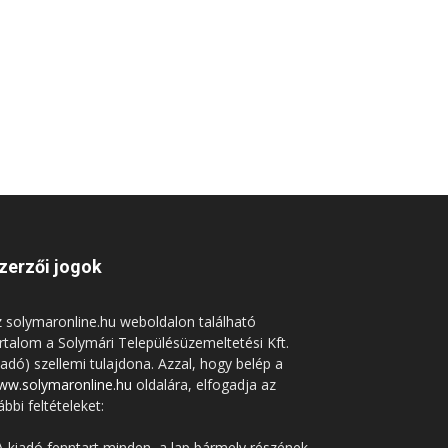
zerzői jogok
 solymaronline.hu weboldalon található
rtalom a Solymári Településüzemeltetési Kft.
iadó) szellemi tulajdona. Azzal, hogy belép a
ww.solymaronline.hu
oldalára, elfogadja az
ábbi feltételeket:
A kiadó fenntart minden, a lap bármely részének