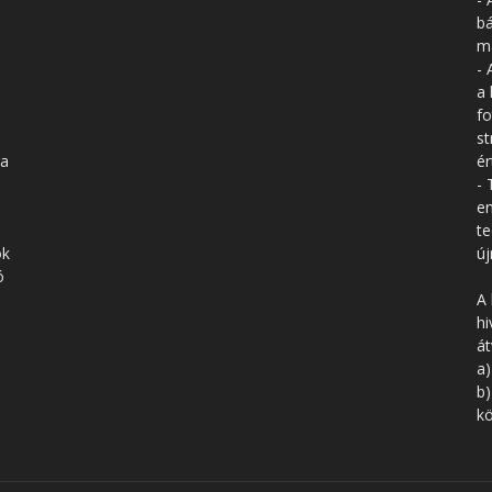
bá
má
- 
a 
fo
st
 a
ér
- 
en
te
ók
új
ó
A 
hi
á
a)
b)
kö