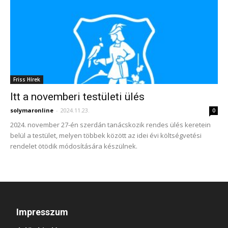
Friss Hírek
Itt a novemberi testületi ülés
solymaronline
-
2024.11.23.
0
2024. november 27-én szerdán tanácskozik rendes ülés keretein
belül a testület, melyen többek között az idei évi költségvetési
rendelet ötödik módosítására készülnek.
Impresszum