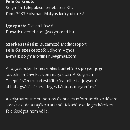
Felelős kiadó:
Solymári Településüzemeltetési Kft.
Cím:
2083 Solymár, Mátyás király utca 37..
Igazgató:
Dzsida László
E-mail:
uzemeltetes@solymarert.hu
Szerkesztőség:
Búzamező Médiacsoport
Felelős szerkesztő:
Sólyom Ágnes
E-mail:
solymaronline.hu@gmail.com
A jogosulatlan felhasználás büntető- és polgári jogi
következményeket von maga után. A Solymári
Településüzemeltetési Kft. követelheti a jogsértés
abbahagyását és esetleges kárának megtérítését.
A solymaronline.hu pontos és hiteles információk közlésére
törekszik, de a tájékoztatásból fakadó esetleges károkért
felelősséget nem vállal.