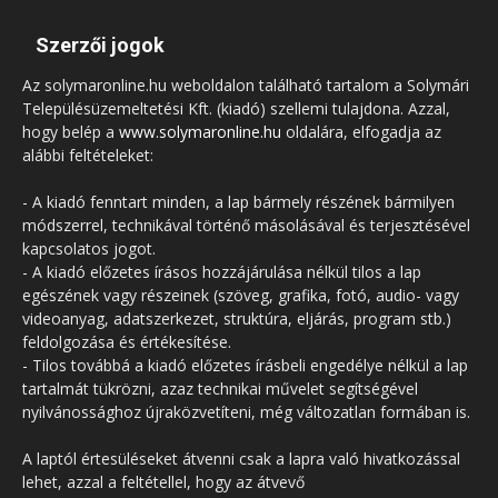
Szerzői jogok
Az solymaronline.hu weboldalon található tartalom a Solymári
Településüzemeltetési Kft. (kiadó) szellemi tulajdona. Azzal,
hogy belép a
www.solymaronline.hu
oldalára, elfogadja az
alábbi feltételeket:
- A kiadó fenntart minden, a lap bármely részének bármilyen
módszerrel, technikával történő másolásával és terjesztésével
kapcsolatos jogot.
- A kiadó előzetes írásos hozzájárulása nélkül tilos a lap
egészének vagy részeinek (szöveg, grafika, fotó, audio- vagy
videoanyag, adatszerkezet, struktúra, eljárás, program stb.)
feldolgozása és értékesítése.
- Tilos továbbá a kiadó előzetes írásbeli engedélye nélkül a lap
tartalmát tükrözni, azaz technikai művelet segítségével
nyilvánossághoz újraközvetíteni, még változatlan formában is.
A laptól értesüléseket átvenni csak a lapra való hivatkozással
lehet, azzal a feltétellel, hogy az átvevő