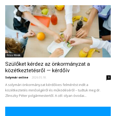
Friss Hírek
Szülőket kérdez az önkormányzat a
közétkeztetésről — kérdőív
Solymár online
-
2026.05.18.
0
A solymári önkormányzat kérdőíves felmérést indít a
közétkeztetés minőségéről és működéséről – tudtuk meg dr.
Zlinszky Péter polgármestertől. A cél: olyan óvodai...