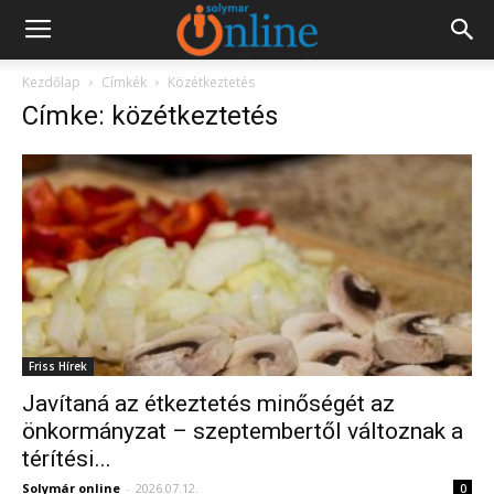
Kezdőlap
Címkék
Közétkeztetés
Címke: közétkeztetés
Friss Hírek
Javítaná az étkeztetés minőségét az
önkormányzat – szeptembertől változnak a
térítési...
Solymár online
-
2026.07.12.
0