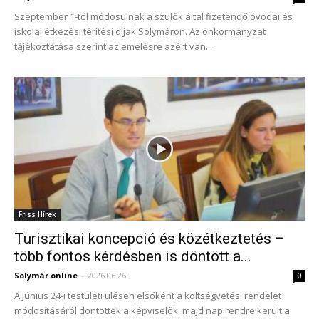
Szeptember 1-től módosulnak a szülők által fizetendő óvodai és
iskolai étkezési térítési díjak Solymáron. Az önkormányzat
tájékoztatása szerint az emelésre azért van...
Friss Hírek
Turisztikai koncepció és közétkeztetés –
több fontos kérdésben is döntött a...
Solymár online
-
2026.06.26.
0
A június 24-i testületi ülésen elsőként a költségvetési rendelet
módosításáról döntöttek a képviselők, majd napirendre került a