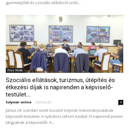
gyermekjóléti és szociális ellátásról szóló...
Friss Hírek
Szociális ellátások, turizmus, útépítés és
étkezési díjak is napirenden a képviselő-
testület...
Solymár online
-
2026.06.23.
0
Június 24. szerdán ismét összeül Solymár önkormányzatának
képviselő-testülete. A nyilvános ülésen ezúttal 13 napirendi pontot
tárgyalnak a képviselők. A...