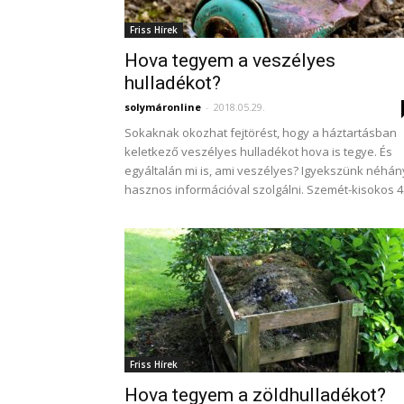
Friss Hírek
Hova tegyem a veszélyes
hulladékot?
solymáronline
-
2018.05.29.
Sokaknak okozhat fejtörést, hogy a háztartásban
keletkező veszélyes hulladékot hova is tegye. És
egyáltalán mi is, ami veszélyes? Igyekszünk néhán
hasznos információval szolgálni. Szemét-kisokos 4..
Friss Hírek
Hova tegyem a zöldhulladékot?