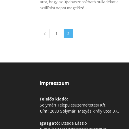
arra, hogy az újrahasznosítható hulladékot a
szállítási napot megelőző...
1
2
Impresszum
Felelős kiadó:
Solymári Településüzemeltetési Kft.
Cím:
2083 Solymár, Mátyás király utca 37..
Igazgató:
Dzsida László