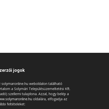
zerzői jogok
 solymaronline.hu weboldalon található
rtalom a Solymári Településüzemeltetési Kft.
iadó) szellemi tulajdona. Azzal, hogy belép a
ww.solymaronline.hu
oldalára, elfogadja az
ábbi feltételeket: