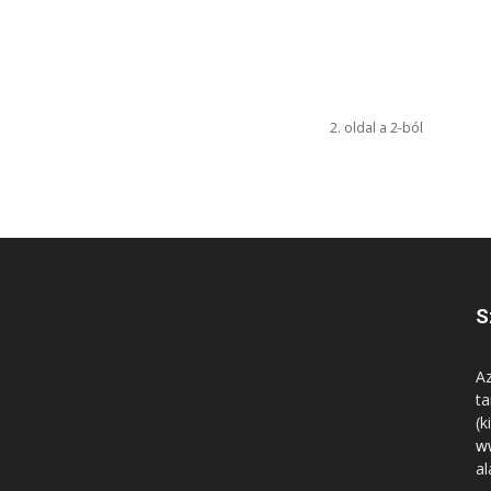
2. oldal a 2-ból
S
Az
ta
(k
w
al