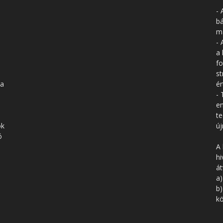
- 
bá
má
- 
a 
fo
st
 a
ér
- 
en
te
ók
új
ó
A 
hi
á
a)
b)
kö