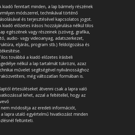
A kiadó fenntart minden, a lap bármely részének
rmilyen módszerrel, technikával történő
solásával és terjesztésével kapcsolatos jogot.
A kiadó előzetes írásos hozzájárulása nélkül tilos
lap egészének vagy részeinek (szöveg, grafika,
tó, audio- vagy videoanyag, adatszerkezet,
ruktúra, eljárás, program stb.) feldolgozása és
tékesítése.
Tilos továbbá a kiadó előzetes írásbeli
gedélye nélkül a lap tartalmát tükrözni, azaz
chnikai művelet segítségével nyilvánossághoz
raközvetíteni, még változatlan formában is.
laptól értesüléseket átvenni csak a lapra való
vatkozással lehet, azzal a feltétellel, hogy az
tvevő
 nem módosítja az eredeti információt,
 a lapra utaló egyértelmű hivatkozást minden
zlésnél feltünteti.