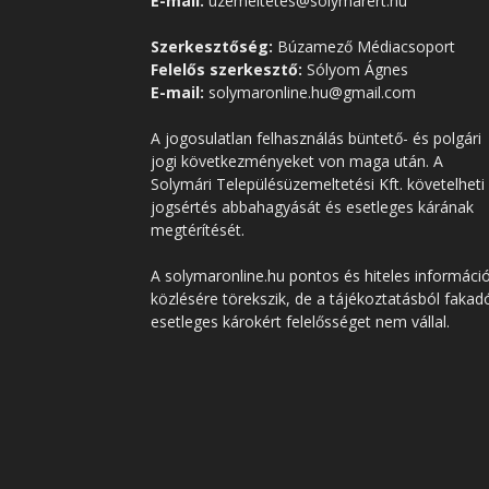
E-mail:
uzemeltetes@solymarert.hu
Szerkesztőség:
Búzamező Médiacsoport
Felelős szerkesztő:
Sólyom Ágnes
E-mail:
solymaronline.hu@gmail.com
A jogosulatlan felhasználás büntető- és polgári
jogi következményeket von maga után. A
Solymári Településüzemeltetési Kft. követelheti
jogsértés abbahagyását és esetleges kárának
megtérítését.
A solymaronline.hu pontos és hiteles informáci
közlésére törekszik, de a tájékoztatásból fakad
esetleges károkért felelősséget nem vállal.