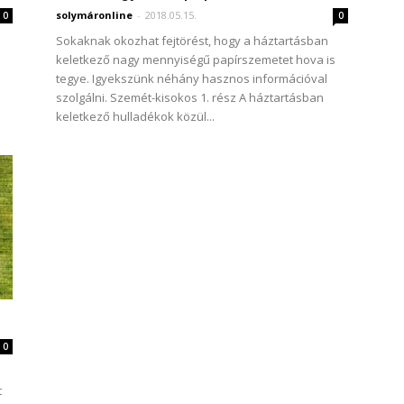
solymáronline
-
2018.05.15.
0
0
Sokaknak okozhat fejtörést, hogy a háztartásban
keletkező nagy mennyiségű papírszemetet hova is
tegye. Igyekszünk néhány hasznos információval
szolgálni. Szemét-kisokos 1. rész A háztartásban
keletkező hulladékok közül...
0
t