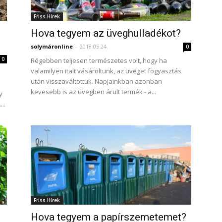
Friss Hírek
Hova tegyem az üveghulladékot?
solymáronline
-
2018.05.24.
0
0
Régebben teljesen természetes volt, hogy ha
valamilyen italt vásároltunk, az üveget fogyasztás
után visszaváltottuk. Napjainkban azonban
kevesebb is az üvegben árult termék - a...
y
..
Friss Hírek
Hova tegyem a papírszemetemet?