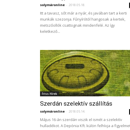
solymáronline
-
2018.05.18.
Itt a tavasz, sőt már a nyár, és javában tart a kerti
munkák szezonja. Fűnyírótól hangosak a kertek,
metszőollók csattognak mindenfelé. Az így
keletkező...
Friss Hírek
Szerdán szelektív szállítás
solymáronline
-
2018.05.14.
Május 16-án szerdán viszik el ismét a szelektív
hulladékot. A Depónia Kft. külön felhívja a figyelme