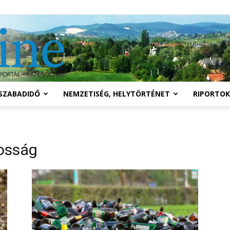
Solymár
SZABADIDŐ
NEMZETISÉG, HELYTÖRTÉNET
RIPORTOK
online
osság